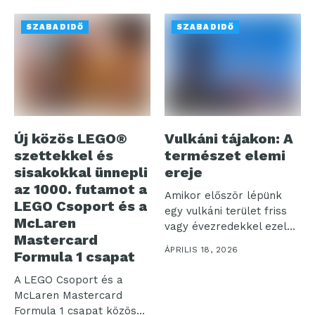
globális szereplője...
SZABADIDŐ
SZABADIDŐ
Új közös LEGO®
Vulkáni tájakon: A
szettekkel és
természet elemi
sisakokkal ünnepli
ereje
az 1000. futamot a
Amikor először lépünk
LEGO Csoport és a
egy vulkáni terület friss
McLaren
vagy évezredekkel ezelőtt
Mastercard
megszilárdult talajára,...
ÁPRILIS 18, 2026
Formula 1 csapat
A LEGO Csoport és a
McLaren Mastercard
Formula 1 csapat közösen