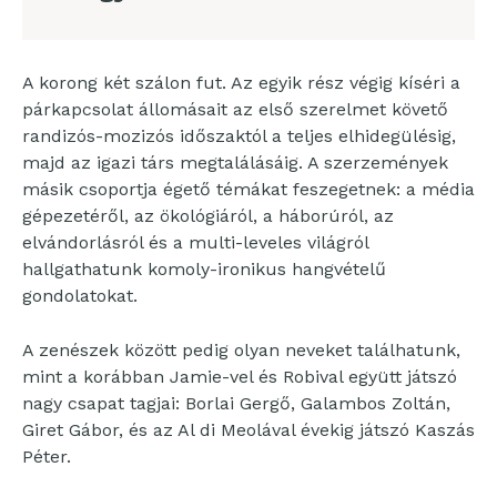
A korong két szálon fut. Az egyik rész végig kíséri a
párkapcsolat állomásait az első szerelmet követő
randizós-mozizós időszaktól a teljes elhidegülésig,
majd az igazi társ megtalálásáig. A szerzemények
másik csoportja égető témákat feszegetnek: a média
gépezetéről, az ökológiáról, a háborúról, az
elvándorlásról és a multi-leveles világról
hallgathatunk komoly-ironikus hangvételű
gondolatokat.
A zenészek között pedig olyan neveket találhatunk,
mint a korábban Jamie-vel és Robival együtt játszó
nagy csapat tagjai: Borlai Gergő, Galambos Zoltán,
Giret Gábor, és az Al di Meolával évekig játszó Kaszás
Péter.