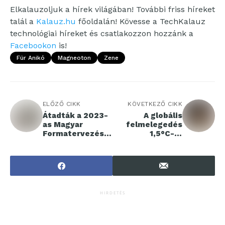
Elkalauzoljuk a hírek világában! További friss híreket
talál a
Kalauz.hu
főoldalán! Kövesse a TechKalauz
technológiai híreket és csatlakozzon hozzánk a
Facebookon
is!
Für Anikó
Magneoton
Zene
ELŐZŐ CIKK
KÖVETKEZŐ CIKK
Átadták a 2023-
A globális
as Magyar
felmelegedés
Formatervezési
1,5°C-ra
és a Design
szorításához a
Management
jelenleginél
díjakat
hétszer
gyorsabban kell
csökkenteni a
szén-dioxid-
HIRDETÉS
intenzitást