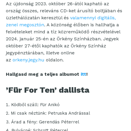
Az újdonság 2023. október 26-ától kapható az
ország összes, releváns CD-ket árusító boltjában és
üzlethálózatán keresztül és
valamennyi digitális,
zenei megosztón
. A közönség élőben is hallhatja a
felvételeket mind a tíz közreműködő részvételével
2024. január 25-én az Örkény Színházban. Jegyek
október 27-étől kaphatók az Örkény Színház
jegypénztárában, illetve online
az
orkeny.jegy.hu
oldalon.
Hallgasd meg a teljes albumot
itt
!
’Für For Ten’ dallista
Ködből száll: Für Anikó
Mi csak néztünk: Petruska Andrással
Árad a fény: Gerendás Péterrel
Bulvárné: Schrott Péterrel