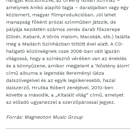
hangját kölcsönözve; az Örkény István Színház –
amelynek Anikó alapító tagja – darabjaiban vagy egy
közismert, magyar filmprodukcióban. Jól lehet
manapság főként prózai színműben játszik, de
pályája kezdetén számos zenés darab főszerepe
(Olivér, Kabaré, A Vörös malom, Macskák, stb.) találta
meg a Madách Színházban töltött évei alatt. A CD-
hallgató közönségnek csak 2006-ban vált igazán
világossá, hogy a színésznő vérében van az éneklés
és a könnyűzene, amikor megjelent a ’Nőstény álom’
című albuma a legendás Bereményi Géza
dalszövegeivel és az egyik legsikeresebb, hazai
dalszerző, Hrutka Róbert zenéjével. 2010-ben
követte a második, a „Kitalált világ” című, amelyet
az előadó ugyanezzel a szerzőpárossal jegyez.
Forrás: Magneoton Music Group