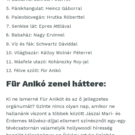
Pánikhangulat: Heincz Gáborral
Paleobiovegán: Hrutka Róberttel
Senkise lát: Epres Attilával
Babaház: Nagy Ervinnel
Víz és fák: Schwartz Dáviddal
Világbazár: Kálloy Molnár Péterrel
Másfele utazó: Kohánszky Roy-jal
Félve szólt: Für Anikó
Für Anikó zenei háttere:
Ki ne ismerné Für Anikót és az ő jellegzetes
orgánumát? Szinte nincs olyan nap, amikor ne
hallanánk viszont a többek között Jászai Mari- és
Érdemes Művész-díjjal elismert színésznőt egy-egy
tévécsatornán valamelyik hollywoodi híresség