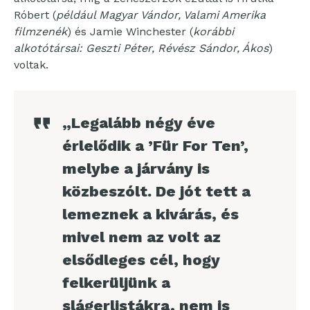
Róbert (
például Magyar Vándor, Valami Amerika
filmzenék
) és Jamie Winchester (
korábbi
alkotótársai: Geszti Péter, Révész Sándor, Ákos
)
voltak.
„Legalább négy éve
érlelődik a ’Für For Ten’,
melybe a járvány is
közbeszólt. De jót tett a
lemeznek a kivárás, és
mivel nem az volt az
elsődleges cél, hogy
felkerüljünk a
slágerlistákra, nem is