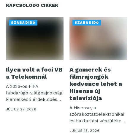
KAPCSOLÓDÓ CIKKEK
SZABADIDŐ
SZABADIDŐ
Ilyen volt a foci VB
A gamerek és
a Telekomnál
filmrajongók
kedvence lehet a
A 2026-os FIFA
Hisense új
labdarúgó-világbajnokság
televíziója
kiemelkedő érdeklődés
mellett zajlott a Telekom
A Hisense, a
JÚLIUS 27, 2026
TV és...
szórakoztatóelektronikai
és háztartási készülékek
piacának egyik vezető
JÚNIUS 15, 2026