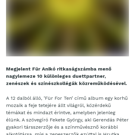
Megjelent Für Anikó ritkaságszámba menő
nagylemeze 10 különleges duettpartner,
zenészek és színészkollégák közreműködésével.
A 12 dalból álló, ’Für For Ten’ című album egy korhű
mozaik a feje tetejére állt világról, közérdekű
témákat és mindazt érintve, amelyben jelenleg
élünk. A szövegíró Fekete György, aki Gerendás Péter
gyakori társszerzője és a színművésznő korábbi
alkotótársa, míg a zeneszerzők ezúttal is Hrutka