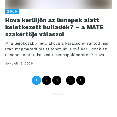
ZÖLD
Hova kerüljön az ünnepek alatt
keletkezett hulladék? – a MATE
szakértője válaszol
Mi a legokosabb hely, ahova a karácsonyi rántott hús
után megmaradt olajat tehetjük? Hová kerüljenek az
ünnepek alatt elhasznált csomagolópapírok? Hova
dobjuk a...
JANUÁR 13, 2026
1
2
3
…
9
HIRDETÉS