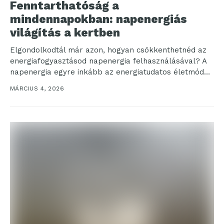
Fenntarthatóság a
mindennapokban: napenergiás
világítás a kertben
Elgondolkodtál már azon, hogyan csökkenthetnéd az
energiafogyasztásod napenergia felhasználásával? A
napenergia egyre inkább az energiatudatos életmód
részévé válik, különösen, ha a kert megvilágításáról...
MÁRCIUS 4, 2026