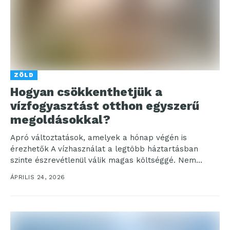
ZÖLD
Hogyan csökkenthetjük a
vízfogyasztást otthon egyszerű
megoldásokkal?
Apró változtatások, amelyek a hónap végén is
érezhetők A vízhasználat a legtöbb háztartásban
szinte észrevétlenül válik magas költséggé. Nem
egyetlen nagy „pazarlás” okozza...
ÁPRILIS 24, 2026