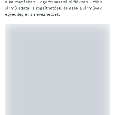
alkalmazásban – egy felhasználói fiókban – több
jármű adatai is rögzíthetőek, és ezek a járművek
egyedileg el is nevezhetőek.