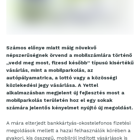
Számos előnye miatt máig növekvő
népszerűségnek örvend a mobilszámlára történő
„vedd meg most, fizesd később” típusú kisértékű
vásárlás, mint a mobilparkolás, az
autópályamatrica, a lottó vagy a közösségi
közlekedési jegy vásárlása. A Yettel
alkalmazásban megjelent új fejlesztés most a
mobilparkolás területén hoz el egy sokak
számára jelentős kényelmet nyújtó új megoldást.
A mára elterjedt bankkártyás-okostelefonos fizetési
megoldások mellett a hazai felhasználók körében a
gyakori, kis összegű, mobilról indított vásárlások is