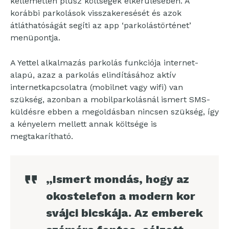
kellemetlen plusz költségek elkerülésében. A
korábbi parkolások visszakeresését és azok
átláthatóságát segíti az app ‘parkolástörténet’
menüpontja.
A Yettel alkalmazás parkolás funkciója internet-
alapú, azaz a parkolás elindításához aktív
internetkapcsolatra (mobilnet vagy wifi) van
szükség, azonban a mobilparkolásnál ismert SMS-
küldésre ebben a megoldásban nincsen szükség, így
a kényelem mellett annak költsége is
megtakarítható.
„Ismert mondás, hogy az
okostelefon a modern kor
svájci bicskája. Az emberek