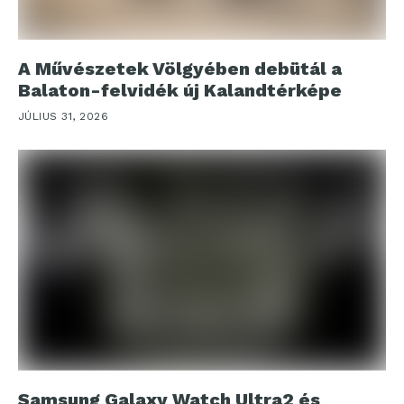
A Művészetek Völgyében debütál a
Balaton-felvidék új Kalandtérképe
JÚLIUS 31, 2026
Samsung Galaxy Watch Ultra2 és