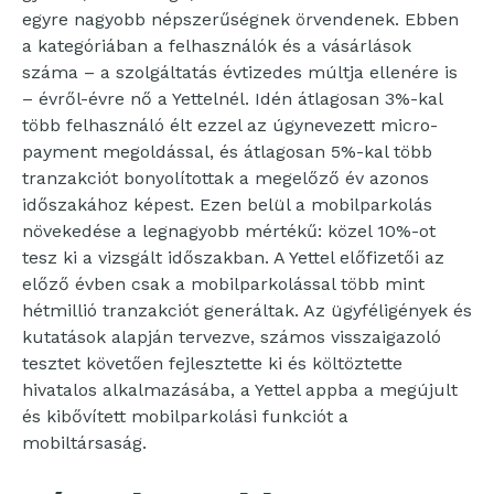
egyre nagyobb népszerűségnek örvendenek. Ebben
a kategóriában a felhasználók és a vásárlások
száma – a szolgáltatás évtizedes múltja ellenére is
– évről-évre nő a Yettelnél. Idén átlagosan 3%-kal
több felhasználó élt ezzel az úgynevezett micro-
payment megoldással, és átlagosan 5%-kal több
tranzakciót bonyolítottak a megelőző év azonos
időszakához képest. Ezen belül a mobilparkolás
növekedése a legnagyobb mértékű: közel 10%-ot
tesz ki a vizsgált időszakban. A Yettel előfizetői az
előző évben csak a mobilparkolással több mint
hétmillió tranzakciót generáltak. Az ügyféligények és
kutatások alapján tervezve, számos visszaigazoló
tesztet követően fejlesztette ki és költöztette
hivatalos alkalmazásába, a Yettel appba a megújult
és kibővített mobilparkolási funkciót a
mobiltársaság.