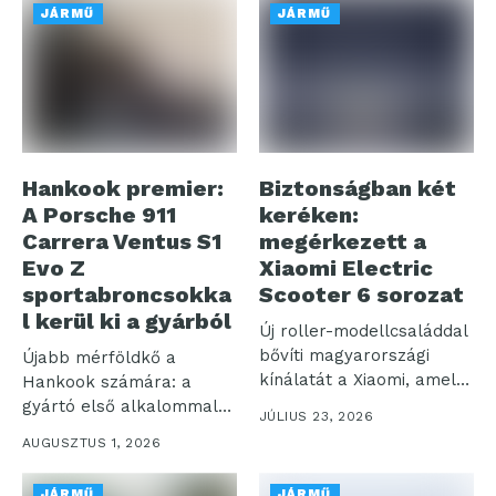
JÁRMŰ
JÁRMŰ
Hankook premier:
Biztonságban két
A Porsche 911
keréken:
Carrera Ventus S1
megérkezett a
Evo Z
Xiaomi Electric
sportabroncsokka
Scooter 6 sorozat
l kerül ki a gyárból
Új roller-modellcsaláddal
bővíti magyarországi
Újabb mérföldkő a
kínálatát a Xiaomi, amely
Hankook számára: a
a korábbiakhoz képest
gyártó első alkalommal
JÚLIUS 23, 2026
nagyobb...
szereli fel prémium...
AUGUSZTUS 1, 2026
JÁRMŰ
JÁRMŰ