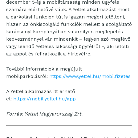
december 5-ig a mobiltársaság minden ügyfele
számára elérhetővé válik. A Yettel alkalmazást most
a parkolási funkción túl is igazán megéri letölteni,
hiszen az önkiszolgáló funkciók mellett a szolgáltató
karácsonyi kampányában valamilyen meglepetés
kedvezménnyel vár mindenkit – legyen szó meglévő
vagy leendő Yetteles lakossági ügyfélről –, aki letölti
az appot és feliratkozik a hírlevélre.
További információk a megújult
mobilparkolásról:
https://www.yettel.hu/mobilfizetes
A Yettel alkalmazás itt érhető
el:
https://mobil.yettel.hu/app
Forrás: Yettel Magyarország Zrt.