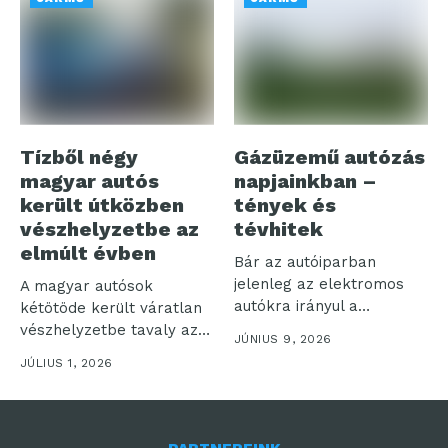
Tízből négy
Gázüzemű autózás
magyar autós
napjainkban –
került útközben
tények és
vészhelyzetbe az
tévhitek
elmúlt évben
Bár az autóiparban
jelenleg az elektromos
A magyar autósok
autókra irányul a
kétötöde került váratlan
legnagyobb figyelem, a...
vészhelyzetbe tavaly az
JÚNIUS 9, 2026
utakon, miközben a...
JÚLIUS 1, 2026