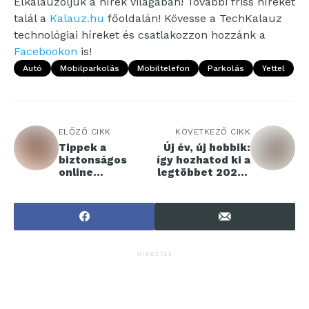
Elkalauzoljuk a hírek világában! További friss híreket
talál a
Kalauz.hu
főoldalán! Kövesse a TechKalauz
technológiai híreket és csatlakozzon hozzánk a
Facebookon
is!
Autó
Mobilparkolás
Mobiltelefon
Parkolás
Yettel
ELŐZŐ CIKK
KÖVETKEZŐ CIKK
Tippek a
Új év, új hobbik:
biztonságos
így hozhatod ki a
online
legtöbbet 2024-
karácsonyi
ből
vásárláshoz
HIRDETÉS