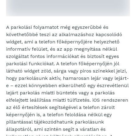
A parkolási folyamatot még egyszerűbbé és
követhetőbbé teszi az alkalmazáshoz kapcsolódó
widget, ami a telefon főképernyőjére helyezhető
informatív felület, és az app megnyitása nélkül
szolgáltat fontos információkat és biztosít egyes
parkolási funkciókat. A telefon főképernyőjén jól
látható widget zöld, sárga vagy piros színekkel jelzi,
hogy parkolásunk aktív, hamarosan lejár vagy lejárt-
e – ezzel könnyebben elkerülhető egy észrevétlenül
lejárt parkolás miatti büntetés vagy a parkolás
elfelejtett leállítása miatti túlfizetés. iOS rendszeren
az élő értesítések segítségével a telefon zárolt
képernyőjén is, a telefon feloldása nélkül egy
pillantással tájékozódhatunk parkolásunk
állapotáról, ami szintén segít a váratlan és