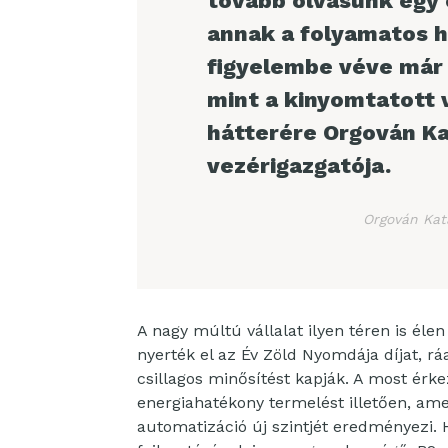
tovább olvasunk egy 
annak a folyamatos h
figyelembe véve már 
mint a kinyomtatott v
hátterére Orgován Ka
vezérigazgatója.
Orgován Kat
A nagy múltú vállalat ilyen téren is éle
nyerték el az Év Zöld Nyomdája díjat, r
csillagos minősítést kapják. A most érk
energiahatékony termelést illetően, amel
automatizáció új szintjét eredményezi.