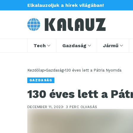
Elkalauzoljuk a hírek világában!
Tech
Gazdaság
Jármű
Kezdőlap
Gazdaság
130 éves lett a Pátria Nyomda
GAZDASÁG
130 éves lett a Pá
DECEMBER 11, 2023
3 PERC OLVASÁS