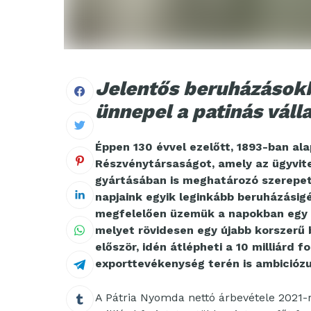
Jelentős beruházásokk
ünnepel a patinás válla
Éppen 130 évvel ezelőtt, 1893-ban al
Részvénytársaságot, amely az ügyvite
gyártásában is meghatározó szerepet
napjaink egyik leginkább beruházásig
megfelelően üzemük a napokban egy 8
melyet rövidesen egy újabb korszerű b
először, idén átlépheti a 10 milliárd 
exporttevékenység terén is ambiciózu
A Pátria Nyomda nettó árbevétele 2021-r