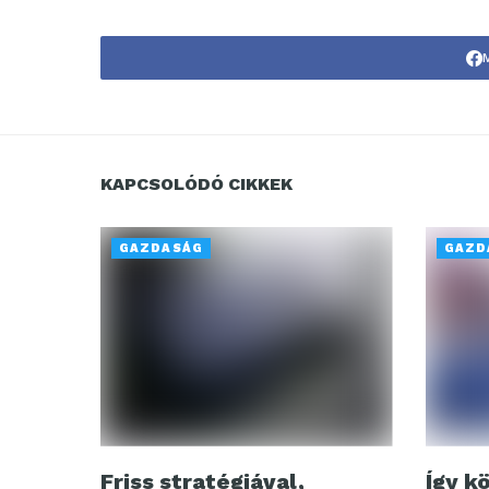
KAPCSOLÓDÓ CIKKEK
GAZDASÁG
GAZD
Friss stratégiával,
Így k