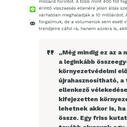
milliárd forintot. A több mint 400 főt f
érintő visszaesés ellenére jelen állás sze
várhatóan meghaladják a 10 milliárdot.
forgalmuk, de a volumenük sem esett 
trendjeire cáfol rá, hanem azokra is, ak
„Még mindig ez az a 
a leginkább összeegy
környezetvédelmi el
újrahasznosítható, a
ellenkező vélekedése
kifejezetten környeze
lehetnek akkor is, ha 
össze. Egy friss kutat