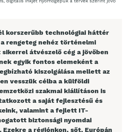
s, digitális inkjet nyomógépük a tervek szerint jövő
él korszerűbb technológiai háttér
z a rengeteg nehéz történelmi
 sikerrel átvészelő cég a jövőben
Ennek egyik fontos elemeként a
gbízható kiszolgálása mellett az
en vesszük célba a külföldi
emzetközi szakmai kiállításon is
atkozott a saját fejlesztésű és
ink, valamint a fejlett IT-
ogatott biztonsági nyomdai
. Ezekre a régiónkon, sőt, Európán