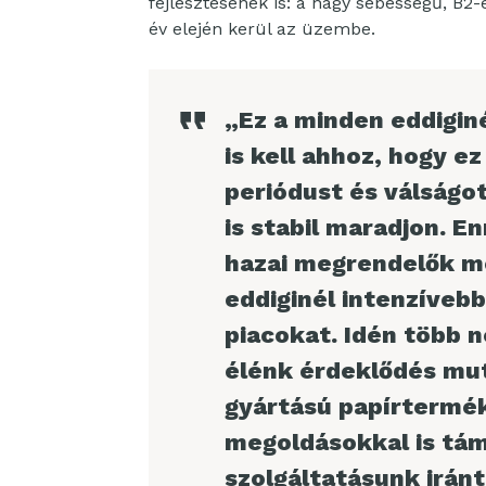
fejlesztésének is: a nagy sebességű, B2-e
év elején kerül az üzembe.
„Ez a minden eddigin
is kell ahhoz, hogy e
periódust és válságot
is stabil maradjon. 
hazai megrendelők me
eddiginél intenzívebb
piacokat. Idén több n
élénk érdeklődés mut
gyártású papírterméke
megoldásokkal is tám
szolgáltatásunk iránt