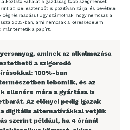
oglalkoztató vállalat a gazdaság több szegmensét
rint az idei esztendőt is pozitívan zárja, és bevételei
 A cégnél ráadásul úgy számolnak, hogy nemcsak a
vissza 2023-ban, ami nemcsak a kereskedelem
ik már temetik a papírt.
nyersanyag, aminek az alkalmazása
eztethető a szigorodó
őírásokkal: 100%-ban
 természetben lebomlik, és az
k ellenére mára a gyártása is
tbarát. Az előnyei pedig igazak
a digitális alternatívákkal vetjük
ás szerint például, ha 4 óránál