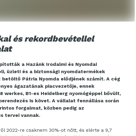
al és rekordbevétellel
lat
apították a Hazánk Irodalmi és Nyomdai
li, üzleti és a biztonsági nyomdatermékek
 betöltő Pátria Nyomda elődjének számít. A cég
ényes ágazatának piacvezetője, ennek
 werkes, B1-es Heidelberg nyomógéppel bővült,
erendezés is követ. A vállalat fennállása során
forintos forgalmat, közben pedig az
s tervei vannak.
ől 2022-re csaknem 30%-ot nőtt, és elérte a 9,7