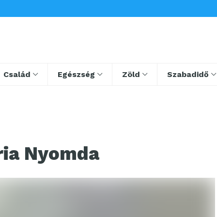
Család
Egészség
Zöld
Szabadidő
tria Nyomda