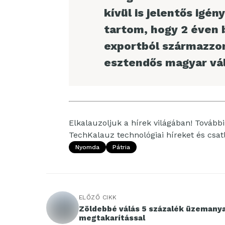
kívül is jelentős igén
tartom, hogy 2 éven 
exportból származzon
esztendős magyar vál
Elkalauzoljuk a hírek világában! További 
TechKalauz technológiai híreket és csa
Nyomda
Pátria
ELŐZŐ CIKK
Zöldebbé válás 5 százalék üzemany
megtakarítással