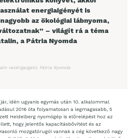
elektronikus könyvet, akkor
asználat energiaigényét is
nagyobb az ökológiai lábnyoma,
áltozatnak” – világít rá a téma
talin, a Pátria Nyomda
alin vezérigazgató, Pátria Nyomda
n jár, idén ugyanis egymás után 10. alkalommal
áadásul 2016 óta folyamatosan a legmagasabb, 5
ezett Heidelberg nyomógép is előrelépést hoz az
lett, hogy jelentős kapacitásbővítést és az
 Hasonló mozgatórugói vannak a cég következő nagy