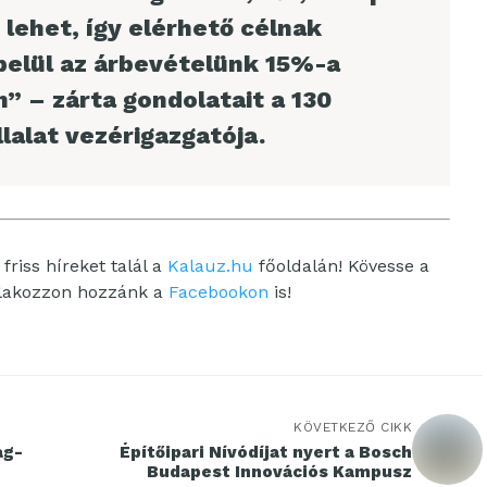
y lehet, így elérhető célnak
belül az árbevételünk 15%-a
” – zárta gondolatait a 130
lalat vezérigazgatója.
friss híreket talál a
Kalauz.hu
főoldalán! Kövesse a
tlakozzon hozzánk a
Facebookon
is!
KÖVETKEZŐ CIKK
ag-
Építőipari Nívódíjat nyert a Bosch
Budapest Innovációs Kampusz