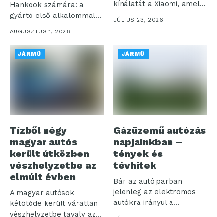
kínálatát a Xiaomi, amely
Hankook számára: a
a korábbiakhoz képest
gyártó első alkalommal
JÚLIUS 23, 2026
nagyobb...
szereli fel prémium...
AUGUSZTUS 1, 2026
JÁRMŰ
JÁRMŰ
Tízből négy
Gázüzemű autózás
magyar autós
napjainkban –
került útközben
tények és
vészhelyzetbe az
tévhitek
elmúlt évben
Bár az autóiparban
jelenleg az elektromos
A magyar autósok
autókra irányul a
kétötöde került váratlan
legnagyobb figyelem, a...
vészhelyzetbe tavaly az