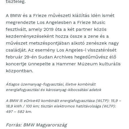
tiszteleg.
A BMW és a Frieze művészeti kiállítás idén ismét
megrendezte Los Angelesben a Frieze Music
fesztivált, amely 2019 óta a két partner közös
kezdeményezéseként hozza össze a zene és a
művészet metszéspontjában alkotó zenészek nagy
családját. Az esemény Los Angeles-i visszatérését
február 29-én Sudan Archives hegedűművész élő
koncertje ünnepelte a Hammer Múzeum kulturális
központban.
Átlagos üzemanyag-fogyasztási, illetve kombinált
energiafogyasztási és károsanyag-kibocsátási adatok
A BMW i5 eDrive40 kombinált energiafogyasztása (WLTP): 15,9 –
18,9 kWh / 100 km; tisztán elektromos hatótávolsága (WLTP):
497 – 582 km.
Forrás: BMW Magyarország