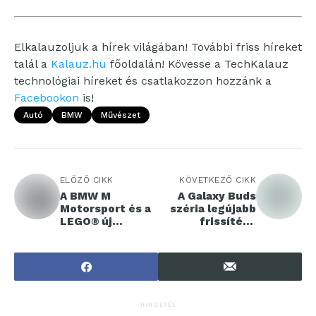
Elkalauzoljuk a hírek világában! További friss híreket
talál a
Kalauz.hu
főoldalán! Kövesse a TechKalauz
technológiai híreket és csatlakozzon hozzánk a
Facebookon
is!
Autó
BMW
Művészet
ELŐZŐ CIKK
KÖVETKEZŐ CIKK
A BMW M
A Galaxy Buds
Motorsport és a
széria legújabb
LEGO® új
frissítése
modellpárossal
magával ragadó,
ünnepli a
intelligens
versenyzés
hangzást kínál
iránti
szenvedélyt
HIRDETÉS