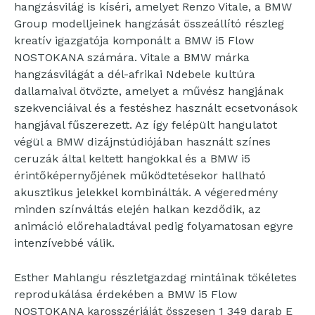
hangzásvilág is kíséri, amelyet Renzo Vitale, a BMW
Group modelljeinek hangzását összeállító részleg
kreatív igazgatója komponált a BMW i5 Flow
NOSTOKANA számára. Vitale a BMW márka
hangzásvilágát a dél-afrikai Ndebele kultúra
dallamaival ötvözte, amelyet a művész hangjának
szekvenciáival és a festéshez használt ecsetvonások
hangjával fűszerezett. Az így felépült hangulatot
végül a BMW dizájnstúdiójában használt színes
ceruzák által keltett hangokkal és a BMW i5
érintőképernyőjének működtetésekor hallható
akusztikus jelekkel kombinálták. A végeredmény
minden színváltás elején halkan kezdődik, az
animáció előrehaladtával pedig folyamatosan egyre
intenzívebbé válik.
Esther Mahlangu részletgazdag mintáinak tökéletes
reprodukálása érdekében a BMW i5 Flow
NOSTOKANA karosszériáját összesen 1 349 darab E