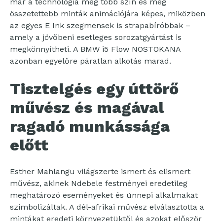
már a technológia még több szín és még
összetettebb minták animációjára képes, miközben
az egyes E Ink szegmensek is strapabíróbbak –
amely a jövőbeni esetleges sorozatgyártást is
megkönnyítheti. A BMW i5 Flow NOSTOKANA
azonban egyelőre páratlan alkotás marad.
Tisztelgés egy úttörő
művész és magával
ragadó munkássága
előtt
Esther Mahlangu világszerte ismert és elismert
művész, akinek Ndebele festményei eredetileg
meghatározó eseményeket és ünnepi alkalmakat
szimbolizáltak. A dél-afrikai művész elválasztotta a
mintákat eredeti környezetüktől és azokat először