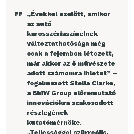
„Évekkel ezelőtt, amikor
az autó
karosszériaszíneinek
változtathatósága még
csak a fejemben létezett,
már akkor az ő művészete
adott számomra ihletet” –
fogalmazott Stella Clarke,
a BMW Group előremutató
innovációkra szakosodott
részlegének
kutatómérnöke.
„Teljességgel szürreális,