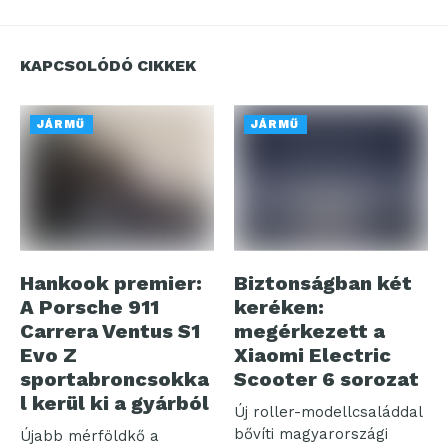
KAPCSOLÓDÓ CIKKEK
JÁRMŰ
JÁRMŰ
Hankook premier:
Biztonságban két
A Porsche 911
keréken:
Carrera Ventus S1
megérkezett a
Evo Z
Xiaomi Electric
sportabroncsokka
Scooter 6 sorozat
l kerül ki a gyárból
Új roller-modellcsaláddal
bővíti magyarországi
Újabb mérföldkő a