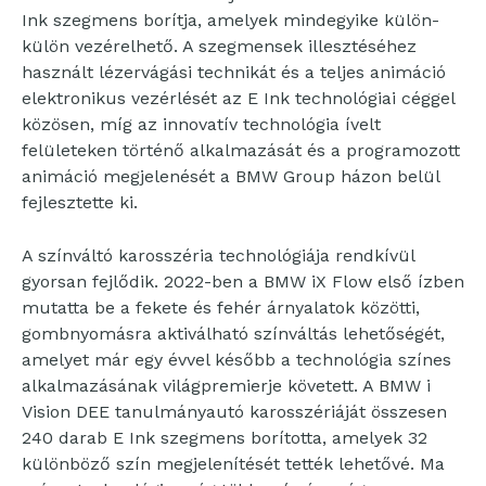
Ink szegmens borítja, amelyek mindegyike külön-
külön vezérelhető. A szegmensek illesztéséhez
használt lézervágási technikát és a teljes animáció
elektronikus vezérlését az E Ink technológiai céggel
közösen, míg az innovatív technológia ívelt
felületeken történő alkalmazását és a programozott
animáció megjelenését a BMW Group házon belül
fejlesztette ki.
A színváltó karosszéria technológiája rendkívül
gyorsan fejlődik. 2022-ben a BMW iX Flow első ízben
mutatta be a fekete és fehér árnyalatok közötti,
gombnyomásra aktiválható színváltás lehetőségét,
amelyet már egy évvel később a technológia színes
alkalmazásának világpremierje követett. A BMW i
Vision DEE tanulmányautó karosszériáját összesen
240 darab E Ink szegmens borította, amelyek 32
különböző szín megjelenítését tették lehetővé. Ma