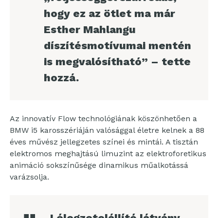
hogy ez az ötlet ma már
Esther Mahlangu
díszítésmotívumai mentén
is megvalósítható” – tette
hozzá.
Az innovatív Flow technológiának köszönhetően a
BMW i5 karosszériáján valósággal életre kelnek a 88
éves művész jellegzetes színei és mintái. A tisztán
elektromos meghajtású limuzint az elektroforetikus
animáció sokszínűsége dinamikus műalkotássá
varázsolja.
„Lélegzetelállító látvány,