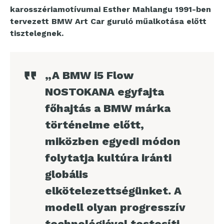
karosszériamotívumai Esther Mahlangu 1991-ben
tervezett BMW Art Car guruló műalkotása előtt
tisztelegnek.
„A BMW i5 Flow
NOSTOKANA egyfajta
főhajtás a BMW márka
történelme előtt,
miközben egyedi módon
folytatja kultúra iránti
globális
elkötelezettségünket. A
modell olyan progresszív
technológiával testesíti