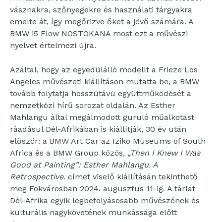
vásznakra, szőnyegekre és használati tárgyakra
emelte át, így megőrizve őket a jövő számára. A
BMW i5 Flow NOSTOKANA most ezt a művészi
nyelvet értelmezi újra.
Azáltal, hogy az egyedülálló modellt a Frieze Los
Angeles művészeti kiállításon mutatta be, a BMW
tovább folytatja hosszútávú együttműködését a
nemzetközi hírű sorozat oldalán. Az Esther
Mahlangu által megálmodott guruló műalkotást
ráadásul Dél-Afrikában is kiállítják, 30 év után
először: a BMW Art Car az Iziko Museums of South
Africa és a BMW Group közös,
„Then I Knew I Was
Good at Painting”: Esther Mahlangu. A
Retrospective.
címet viselő kiállításán tekinthető
meg Fokvárosban 2024. augusztus 11-ig. A tárlat
Dél-Afrika egyik legbefolyásosabb művészének és
kulturális nagykövetének munkássága előtt