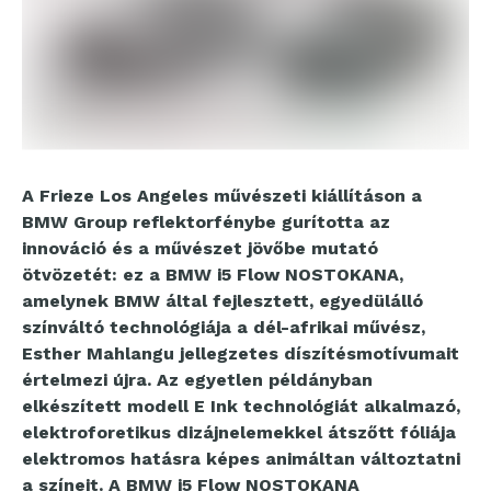
A Frieze Los Angeles művészeti kiállításon a
BMW Group reflektorfénybe gurította az
innováció és a művészet jövőbe mutató
ötvözetét: ez a BMW i5 Flow NOSTOKANA,
amelynek BMW által fejlesztett, egyedülálló
színváltó technológiája a dél-afrikai művész,
Esther Mahlangu jellegzetes díszítésmotívumait
értelmezi újra. Az egyetlen példányban
elkészített modell E Ink technológiát alkalmazó,
elektroforetikus dizájnelemekkel átszőtt fóliája
elektromos hatásra képes animáltan változtatni
a színeit. A BMW i5 Flow NOSTOKANA