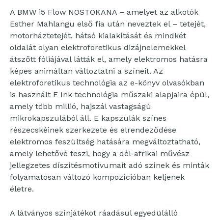
A BMW i5 Flow NOSTOKANA – amelyet az alkotók
Esther Mahlangu első fia után neveztek el – tetejét,
motorháztetejét, hátsó kialakítását és mindkét
oldalát olyan elektroforetikus dizájnelemekkel
átszőtt fóliájával látták el, amely elektromos hatásra
képes animáltan változtatni a színeit. Az
elektroforetikus technológia az e-könyv olvasókban
is használt E Ink technológia műszaki alapjaira épül,
amely több millió, hajszál vastagságú
mikrokapszulából áll. E kapszulák színes
részecskéinek szerkezete és elrendeződése
elektromos feszültség hatására megváltoztatható,
amely lehetővé teszi, hogy a dél-afrikai művész
jellegzetes díszítésmotívumait adó színek és minták
folyamatosan változó kompozícióban keljenek
életre.
A látványos színjátékot ráadásul egyedülálló