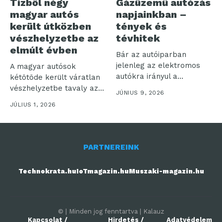
Tízből négy
Gázüzemű autózás
magyar autós
napjainkban –
került útközben
tények és
vészhelyzetbe az
tévhitek
elmúlt évben
Bár az autóiparban
jelenleg az elektromos
A magyar autósok
autókra irányul a
kétötöde került váratlan
legnagyobb figyelem, a...
vészhelyzetbe tavaly az
JÚNIUS 9, 2026
utakon, miközben a...
JÚLIUS 1, 2026
PARTNEREINK
Technokrata.hu
IoTmagazin.hu
Muszaki-magazin.hu
© | Minden jog fenntartva | Kalauz
Kapcsolat /
Hirdetés /
Adatvédelem