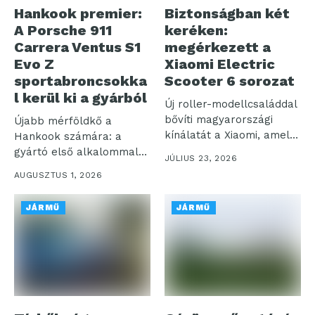
Hankook premier:
Biztonságban két
A Porsche 911
keréken:
Carrera Ventus S1
megérkezett a
Evo Z
Xiaomi Electric
sportabroncsokka
Scooter 6 sorozat
l kerül ki a gyárból
Új roller-modellcsaláddal
bővíti magyarországi
Újabb mérföldkő a
kínálatát a Xiaomi, amely
Hankook számára: a
a korábbiakhoz képest
gyártó első alkalommal
JÚLIUS 23, 2026
nagyobb...
szereli fel prémium...
AUGUSZTUS 1, 2026
JÁRMŰ
JÁRMŰ