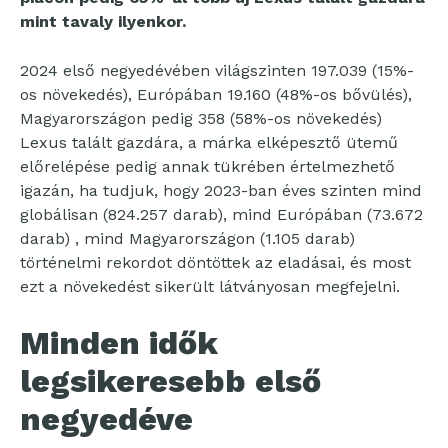
mint tavaly ilyenkor.
2024 első negyedévében világszinten 197.039 (15%-
os növekedés), Európában 19.160 (48%-os bővülés),
Magyarországon pedig 358 (58%-os növekedés)
Lexus talált gazdára, a márka elképesztő ütemű
előrelépése pedig annak tükrében értelmezhető
igazán, ha tudjuk, hogy 2023-ban éves szinten mind
globálisan (824.257 darab), mind Európában (73.672
darab) , mind Magyarországon (1.105 darab)
történelmi rekordot döntöttek az eladásai, és most
ezt a növekedést sikerült látványosan megfejelni.
Minden idők
legsikeresebb első
negyedéve