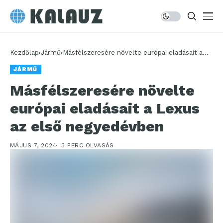
Kezdőlap
Jármű
Másfélszeresére növelte európai eladásait a
Lexus az első negyedévben
JÁRMŰ
Másfélszeresére növelte
európai eladásait a Lexus
az első negyedévben
MÁJUS 7, 2024
3 PERC OLVASÁS