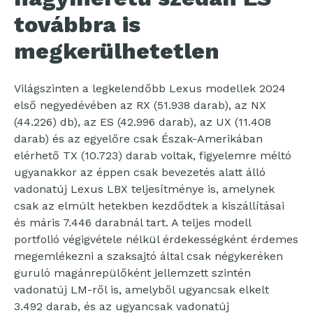
továbbra is
megkerülhetetlen
Világszinten a legkelendőbb Lexus modellek 2024
első negyedévében az RX (51.938 darab), az NX
(44.226) db), az ES (42.996 darab), az UX (11.408
darab) és az egyelőre csak Észak-Amerikában
elérhető TX (10.723) darab voltak, figyelemre méltó
ugyanakkor az éppen csak bevezetés alatt álló
vadonatúj Lexus LBX teljesítménye is, amelynek
csak az elmúlt hetekben kezdődtek a kiszállításai
és máris 7.446 darabnál tart. A teljes modell
portfolió végigvétele nélkül érdekességként érdemes
megemlékezni a szaksajtó által csak négykeréken
guruló magánrepülőként jellemzett szintén
vadonatúj LM-ről is, amelyből ugyancsak elkelt
3.492 darab, és az ugyancsak vadonatúj