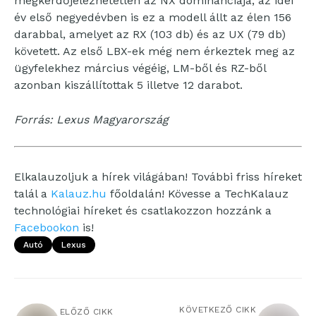
megkérdőjelezhetetlen az NX dominanciája, az idei
év első negyedévben is ez a modell állt az élen 156
darabbal, amelyet az RX (103 db) és az UX (79 db)
követett. Az első LBX-ek még nem érkeztek meg az
ügyfelekhez március végéig, LM-ből és RZ-ből
azonban kiszállítottak 5 illetve 12 darabot.
Forrás: Lexus Magyarország
Elkalauzoljuk a hírek világában! További friss híreket
talál a
Kalauz.hu
főoldalán! Kövesse a TechKalauz
technológiai híreket és csatlakozzon hozzánk a
Facebookon
is!
Autó
Lexus
KÖVETKEZŐ CIKK
ELŐZŐ CIKK