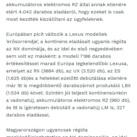
akkumulátoros elektromos RZ által annak ellenére
elért 4.042 darabos eladásról, hogy ezeket is csak
most kezdték kiszállítani az ügyfeleknek.
Európában picit változik a Lexus modellek
’erősorrendje’, a kontinens eladásait ugyanis régóta
az NX dominálja, és az idei év első negyedévében
sem volt ez másként: a modell 7186 darabos
értékesítéssel marad Európa legkelendőbb Lexusa,
amelyet az RX (3684 db), az UX (3.520 db), az ES
(1.625 db)és a hetekkel ezelőtti debütálása ellenére
már itt is megdöbbentő darabszámot produkáló LBX
(1.534 db) követ. Szintén jól teljesít kontinensünkön
a vadonatúj, akkumulátoros elektromos RZ (960 db),
és itt is ígéretesen debütált a vadonatúj LM is, 327
darabos eladással.
Magyarországon ugyancsak régóta