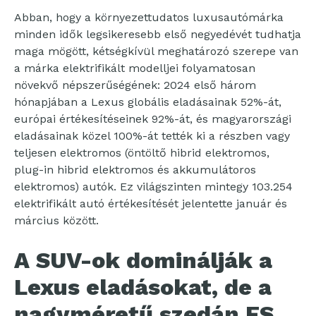
Abban, hogy a környezettudatos luxusautómárka
minden idők legsikeresebb első negyedévét tudhatja
maga mögött, kétségkívül meghatározó szerepe van
a márka elektrifikált modelljei folyamatosan
növekvő népszerűségének: 2024 első három
hónapjában a Lexus globális eladásainak 52%-át,
európai értékesítéseinek 92%-át, és magyarországi
eladásainak közel 100%-át tették ki a részben vagy
teljesen elektromos (öntöltő hibrid elektromos,
plug-in hibrid elektromos és akkumulátoros
elektromos) autók. Ez világszinten mintegy 103.254
elektrifikált autó értékesítését jelentette január és
március között.
A SUV-ok dominálják a
Lexus eladásokat, de a
nagyméretű szedán ES