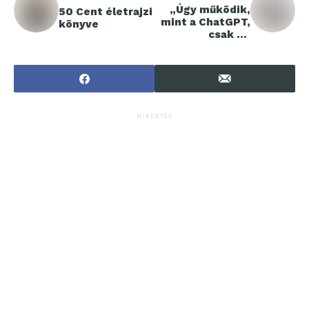
„Úgy működik,
50 Cent életrajzi
mint a ChatGPT,
könyve
csak mi
képekkel
operálunk”
HIRDETÉS