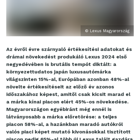
© Lexus Magyarország
Az évről évre szárnyaló értékesítési adatokat és
drámai növekedést produkáló Lexus 2024 első
negyedévében is brutális tempót diktált: a
környezettudatos japán luxusautómárka
világszinten 15%-al, Európában azonban 48%-al
növelte értékesítéseit az előző év azonos
időszakához képest, amitől csak kicsit marad el
a márka kínai piacon elért 45%-os növekedése.
Magyarországon egyébiránt még ennél is
látványosabb a márka előretörése: a teljes
piacon 58%-al, a hazánkban maradó autókról
valós piaci képet mutató kivonásokkal tisztított
piacon pedig 65%-al több új Lexus talált gazdára