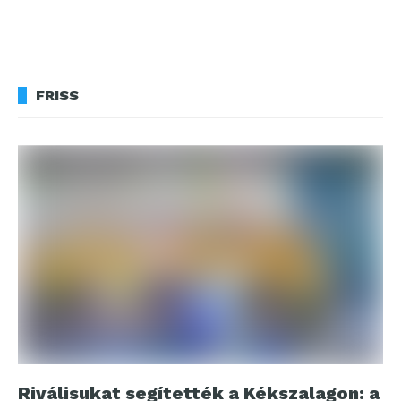
FRISS
Riválisukat segítették a Kékszalagon: a