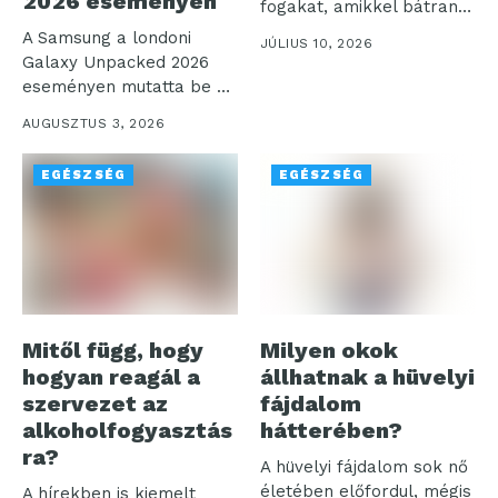
2026 eseményen
fogakat, amikkel bátran
mosolyoghatunk a világra.
A Samsung a londoni
JÚLIUS 10, 2026
Az...
Galaxy Unpacked 2026
eseményen mutatta be a
digitális...
AUGUSZTUS 3, 2026
EGÉSZSÉG
EGÉSZSÉG
Mitől függ, hogy
Milyen okok
hogyan reagál a
állhatnak a hüvelyi
szervezet az
fájdalom
alkoholfogyasztás
hátterében?
ra?
A hüvelyi fájdalom sok nő
életében előfordul, mégis
A hírekben is kiemelt