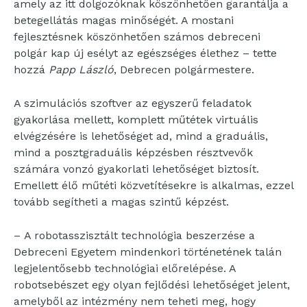
amely az itt dolgozóknak köszönhetően garantálja a
betegellátás magas minőségét. A mostani
fejlesztésnek köszönhetően számos debreceni
polgár kap új esélyt az egészséges élethez – tette
hozzá
Papp László
, Debrecen polgármestere.
A szimulációs szoftver az egyszerű feladatok
gyakorlása mellett, komplett műtétek virtuális
elvégzésére is lehetőséget ad, mind a graduális,
mind a posztgraduális képzésben résztvevők
számára vonzó gyakorlati lehetőséget biztosít.
Emellett élő műtéti közvetítésekre is alkalmas, ezzel
tovább segítheti a magas szintű képzést.
– A robotasszisztált technológia beszerzése a
Debreceni Egyetem mindenkori történetének talán
legjelentősebb technológiai előrelépése. A
robotsebészet egy olyan fejlődési lehetőséget jelent,
amelyből az intézmény nem teheti meg, hogy