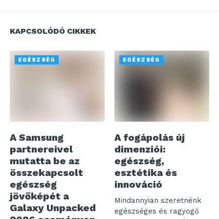
KAPCSOLÓDÓ CIKKEK
EGÉSZSÉG
EGÉSZSÉG
A Samsung
A fogápolás új
partnereivel
dimenziói:
mutatta be az
egészség,
összekapcsolt
esztétika és
egészség
innováció
jövőképét a
Mindannyian szeretnénk
Galaxy Unpacked
egészséges és ragyogó