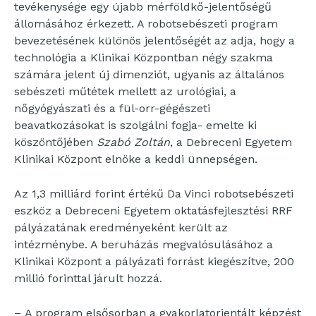
tevékenysége egy újabb mérföldkő-jelentőségű
állomásához érkezett. A robotsebészeti program
bevezetésének különös jelentőségét az adja, hogy a
technológia a Klinikai Központban négy szakma
számára jelent új dimenziót, ugyanis az általános
sebészeti műtétek mellett az urológiai, a
nőgyógyászati és a fül-orr-gégészeti
beavatkozásokat is szolgálni fogja- emelte ki
köszöntőjében
Szabó Zoltán
, a Debreceni Egyetem
Klinikai Központ elnöke a keddi ünnepségen.
Az 1,3 milliárd forint értékű Da Vinci robotsebészeti
eszköz a Debreceni Egyetem oktatásfejlesztési RRF
pályázatának eredményeként került az
intézménybe. A beruházás megvalósulásához a
Klinikai Központ a pályázati forrást kiegészítve, 200
millió forinttal járult hozzá.
– A program elsősorban a gyakorlatorientált képzést