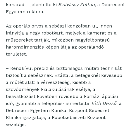
kimarad – jelentette ki
Szilvássy Zoltán
, a Debreceni
Egyetem rektora.
Az operáló orvos a sebészi konzolban ül, innen
irányítja a négy robotkart, melyek a kamerát és a
műszereket tartják, miközben nagyfelbontású
háromdimenziós képen látja az operálandó
területet.
– Rendkívül precíz és biztonságos műtéti technikát
biztosít a sebésznek. Ezáltal a betegeknél kevesebb
a műtét alatt a vérveszteség, kisebb a
szövődmények kialakulásának esélye, a
beavatkozást követően rövidebb a kórházi ápolási
idő, gyorsabb a felépülés- ismertette
Tóth Dezső
, a
Debreceni Egyetem Klinikai Központ Sebészeti
Klinika igazgatója, a Robotsebészeti Központ
vezetője.