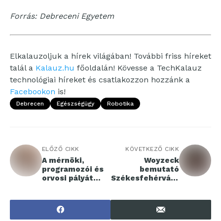
Forrás: Debreceni Egyetem
Elkalauzoljuk a hírek világában! További friss híreket
talál a
Kalauz.hu
főoldalán! Kövesse a TechKalauz
technológiai híreket és csatlakozzon hozzánk a
Facebookon
is!
Debrecen
Egészségügy
Robotika
ELŐZŐ CIKK
KÖVETKEZŐ CIKK
A mérnöki,
Woyzeck
programozói és
bemutató
orvosi pályát
Székesfehérváro
tartják
n
legvonzóbbnak
az egyetemisták