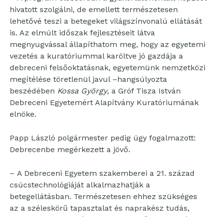
hivatott szolgálni, de emellett természetesen
lehetővé teszi a betegeket világszínvonalú ellátását
is. Az elmúlt időszak fejlesztéseit látva
megnyugvással állapíthatom meg, hogy az egyetemi
vezetés a kuratóriummal karöltve jó gazdája a
debreceni felsőoktatásnak, egyetemünk nemzetközi
megítélése töretlenül javul –hangsúlyozta
beszédében
Kossa György
, a Gróf Tisza István
Debreceni Egyetemért Alapítvány Kuratóriumának
elnöke.
Papp László polgármester pedig úgy fogalmazott:
Debrecenbe megérkezett a jövő.
– A Debreceni Egyetem szakemberei a 21. század
csúcstechnológiáját alkalmazhatják a
betegellátásban. Természetesen ehhez szükséges
az a széleskörű tapasztalat és naprakész tudás,