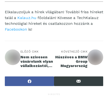
Elkalauzoljuk a hírek világában! További friss híreket
talál a
Kalauz.hu
főoldalán! Kövesse a TechKalauz
technológiai híreket és csatlakozzon hozzánk a
Facebookon
is!
ELŐZŐ CIKK
KÖVETKEZŐ CIKK
Nem szívesen
Húszéves a BMW
vásárolunk olyan
Group
vállalkozástól,
Magyarország
amelynek nincs
weboldala
HIRDETÉS