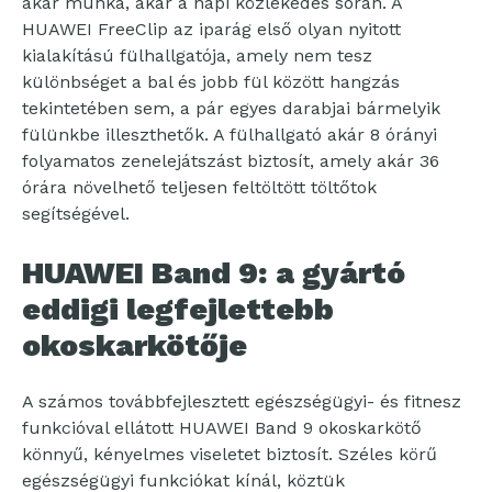
akár munka, akár a napi közlekedés során. A
HUAWEI FreeClip az iparág első olyan nyitott
kialakítású fülhallgatója, amely nem tesz
különbséget a bal és jobb fül között hangzás
tekintetében sem, a pár egyes darabjai bármelyik
fülünkbe illeszthetők. A fülhallgató akár 8 órányi
folyamatos zenelejátszást biztosít, amely akár 36
órára növelhető teljesen feltöltött töltőtok
segítségével.
HUAWEI Band 9: a gyártó
eddigi legfejlettebb
okoskarkötője
A számos továbbfejlesztett egészségügyi- és fitnesz
funkcióval ellátott HUAWEI Band 9 okoskarkötő
könnyű, kényelmes viseletet biztosít. Széles körű
egészségügyi funkciókat kínál, köztük