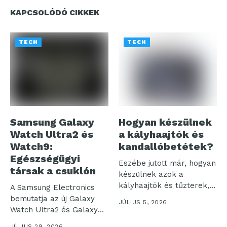
KAPCSOLÓDÓ CIKKEK
TECH
TECH
Samsung Galaxy
Hogyan készülnek
Watch Ultra2 és
a kályhaajtók és
Watch9:
kandallóbetétek?
Egészségügyi
Eszébe jutott már, hogyan
társak a csuklón
készülnek azok a
kályhaajtók és tűzterek,
A Samsung Electronics
amelyek otthonaink...
bemutatja az új Galaxy
JÚLIUS 5, 2026
Watch Ultra2 és Galaxy
Watch9...
JÚLIUS 29, 2026