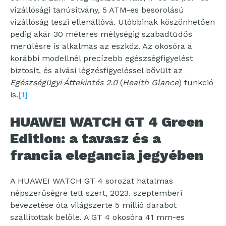
vízállósági tanúsítvány, 5 ATM-es besorolású
vízállóság teszi ellenállóvá. Utóbbinak köszönhetően
pedig akár 30 méteres mélységig szabadtüdős
merülésre is alkalmas az eszköz. Az okosóra a
korábbi modellnél precízebb egészségfigyelést
biztosít, és alvási légzésfigyeléssel bővült az
Egészségügyi Áttekintés 2.0
(
Health Glance
) funkció
is.
[1]
HUAWEI WATCH GT 4 Green
Edition: a tavasz és a
francia elegancia jegyében
A HUAWEI WATCH GT 4 sorozat hatalmas
népszerűségre tett szert, 2023. szeptemberi
bevezetése óta világszerte 5 millió darabot
szállítottak belőle. A GT 4 okosóra 41 mm-es