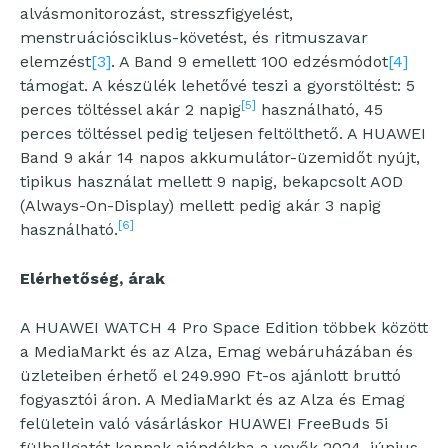
alvásmonitorozást, stresszfigyelést,
menstruációsciklus-követést, és ritmuszavar
elemzést
[3]
. A Band 9 emellett 100 edzésmódot
[4]
támogat. A készülék lehetővé teszi a gyorstöltést: 5
[5]
perces töltéssel akár 2 napig
használható, 45
perces töltéssel pedig teljesen feltölthető. A HUAWEI
Band 9 akár 14 napos akkumulátor-üzemidőt nyújt,
tipikus használat mellett 9 napig, bekapcsolt AOD
(Always-On-Display) mellett pedig akár 3 napig
[6]
használható.
Elérhetőség, árak
A HUAWEI WATCH 4 Pro Space Edition többek között
a MediaMarkt és az Alza, Emag webáruházában és
üzleteiben érhető el 249.990 Ft-os ajánlott bruttó
fogyasztói áron. A MediaMarkt és az Alza és Emag
felületein való vásárláskor HUAWEI FreeBuds 5i
fülhallgatót kapnak ajándékba a vevők 2024. június