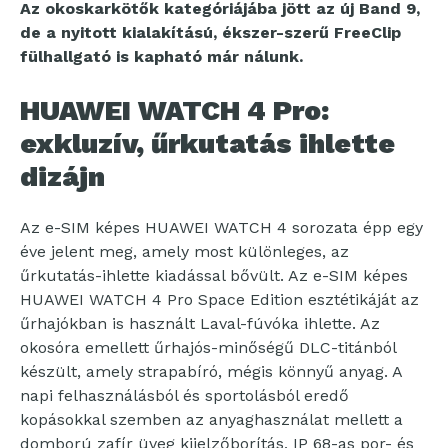
Az okoskarkötők kategóriájába jött az új Band 9,
de a nyitott kialakítású, ékszer-szerű FreeClip
fülhallgató is kapható már nálunk.
HUAWEI WATCH 4 Pro:
exkluzív, űrkutatás ihlette
dizájn
Az e-SIM képes HUAWEI WATCH 4 sorozata épp egy
éve jelent meg, amely most különleges, az
űrkutatás-ihlette kiadással bővült. Az e-SIM képes
HUAWEI WATCH 4 Pro Space Edition esztétikáját az
űrhajókban is használt Laval-fúvóka ihlette. Az
okosóra emellett űrhajós-minőségű DLC-titánból
készült, amely strapabíró, mégis könnyű anyag. A
napi felhasználásból és sportolásból eredő
kopásokkal szemben az anyaghasználat mellett a
domború zafír üveg kijelzőborítás, IP 68-as por- és