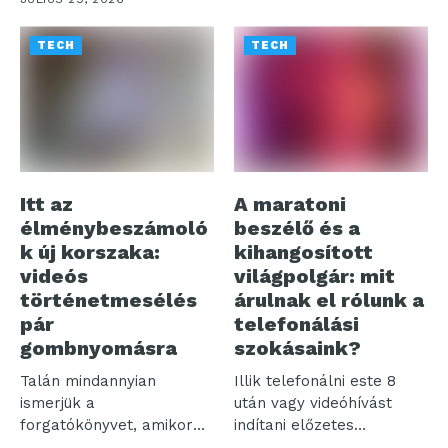
TECH
TECH
Itt az
A maratoni
élménybeszámoló
beszélő és a
k új korszaka:
kihangosított
videós
világpolgár: mit
történetmesélés
árulnak el rólunk a
pár
telefonálási
gombnyomásra
szokásaink?
Talán mindannyian
Illik telefonálni este 8
ismerjük a
után vagy videóhívást
forgatókönyvet, amikor
indítani előzetes
egy felejthetetlen
bejelentés nélkül? Bár...