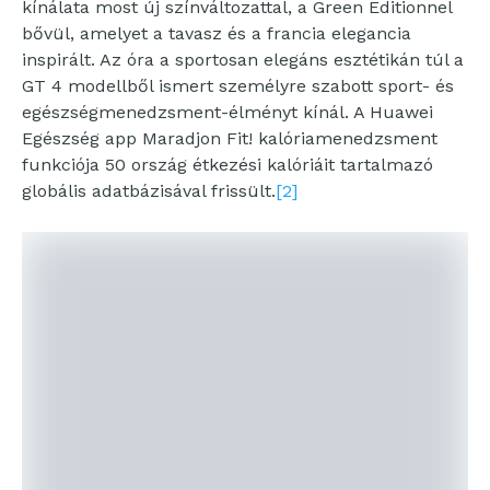
kínálata most új színváltozattal, a Green Editionnel
bővül, amelyet a tavasz és a francia elegancia
inspirált. Az óra a sportosan elegáns esztétikán túl a
GT 4 modellből ismert személyre szabott sport- és
egészségmenedzsment-élményt kínál. A Huawei
Egészség app Maradjon Fit! kalóriamenedzsment
funkciója 50 ország étkezési kalóriáit tartalmazó
globális adatbázisával frissült.
[2]