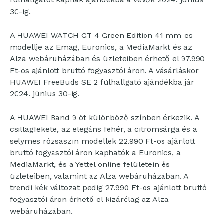
30-ig.
A HUAWEI WATCH GT 4 Green Edition 41 mm-es
modellje az Emag, Euronics, a MediaMarkt és az
Alza webáruházában és üzleteiben érhető el 97.990
Ft-os ajánlott bruttó fogyasztói áron. A vásárláskor
HUAWEI FreeBuds SE 2 fülhallgató ajándékba jár
2024. június 30-ig.
A HUAWEI Band 9 öt különböző színben érkezik. A
csillagfekete, az elegáns fehér, a citromsárga és a
selymes rózsaszín modellek 22.990 Ft-os ajánlott
bruttó fogyasztói áron kaphatók a Euronics, a
MediaMarkt, és a Yettel online felületein és
üzleteiben, valamint az Alza webáruházában. A
trendi kék változat pedig 27.990 Ft-os ajánlott bruttó
fogyasztói áron érhető el kizárólag az Alza
webáruházában.