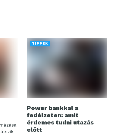
TIPPEK
Power bankkal a
fedélzeten: amit
érdemes tudni utazás
rmázása
előtt
játszik