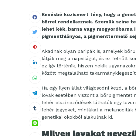
Kevésbé közismert tény, hogy a genet
bőrrel rendelkeznek. Szemük színe t
lehet kék, barna vagy mogyoróbarna i
pigmenthiányos, a pigmenttermelő sej
Akadnak olyan paripák is, amelyek bőrük
látják meg a napvilágot, és ez felnőtt k
ez így történik, hiszen nekik ugyanazok
között megtalálható takarmánykiegészít
Ha egy ilyen állat világosodni kezd, a bő
lovak esetében viszont a bőrpigmentet 
fehér elszíneződések láthatók egy lovon
fehér jegyeket, mintákat a melanociták 
genetikai okokból alakulnak ki.
Milyen lovakat nevez