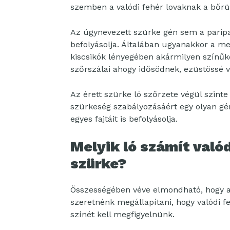
szemben a valódi fehér lovaknak a bőrük
Az úgynevezett szürke gén sem a parip
befolyásolja. Általában ugyanakkor a me
kiscsikók lényegében akármilyen színűk
szőrszálai ahogy idősödnek, ezüstössé v
Az érett szürke ló szőrzete végül szinte
szürkeség szabályozásáért egy olyan gén
egyes fajtáit is befolyásolja.
Melyik ló számít való
szürke?
Összességében véve elmondható, hogy a
szeretnénk megállapítani, hogy valódi fe
színét kell megfigyelnünk.