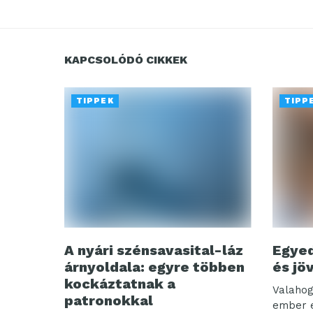
KAPCSOLÓDÓ CIKKEK
TIPPEK
TIPP
A nyári szénsavasital-láz
Egyed
árnyoldala: egyre többen
és jö
kockáztatnak a
Valahog
patronokkal
ember e