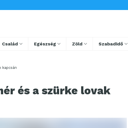
Család
Egészség
Zöld
Szabadidő
k kapcsán
ér és a szürke lovak