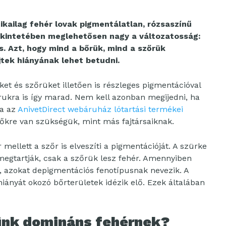
ikailag fehér lovak pigmentálatlan, rózsaszínű
ekintetében meglehetősen nagy a változatosság:
s. Azt, hogy mind a bőrük, mind a szőrük
tek hiányának lehet betudni.
et és szőrüket illetően is részleges pigmentációval
orukra is így marad. Nem kell azonban megijedni, ha
ra az
AnivetDirect webáruház lótartási termékei
őkre van szükségük, mint más fajtársaiknak.
r mellett a szőr is elveszíti a pigmentációját. A szürke
megtartják, csak a szőrük lesz fehér. Amennyiben
, azokat depigmentációs fenotípusnak nevezik. A
hiányát okozó bőrterületek idézik elő. Ezek általában
ünk domináns fehérnek?