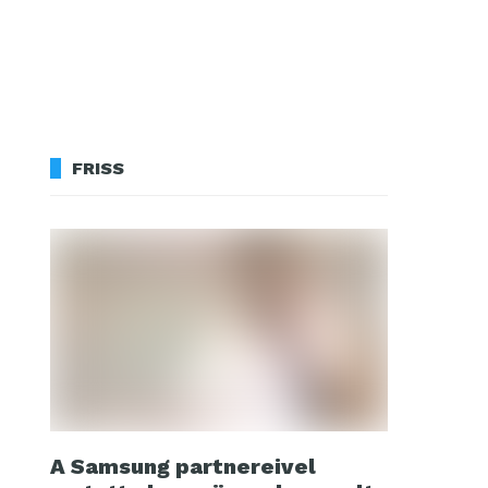
FRISS
A Samsung partnereivel