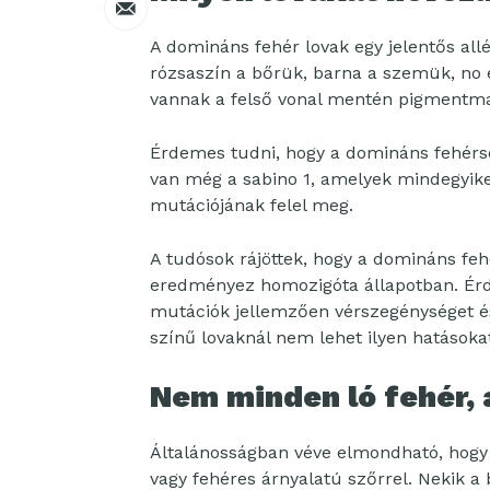
A domináns fehér lovak egy jelentős all
rózsaszín a bőrük, barna a szemük, no 
vannak a felső vonal mentén pigmentma
Érdemes tudni, hogy a domináns fehérség
van még a sabino 1, amelyek mindegyike
mutációjának felel meg.
A tudósok rájöttek, hogy a domináns fe
eredményez homozigóta állapotban. Érd
mutációk jellemzően vérszegénységet és
színű lovaknál nem lehet ilyen hatásoka
Nem minden ló fehér, 
Általánosságban véve elmondható, hogy
vagy fehéres árnyalatú szőrrel. Nekik 