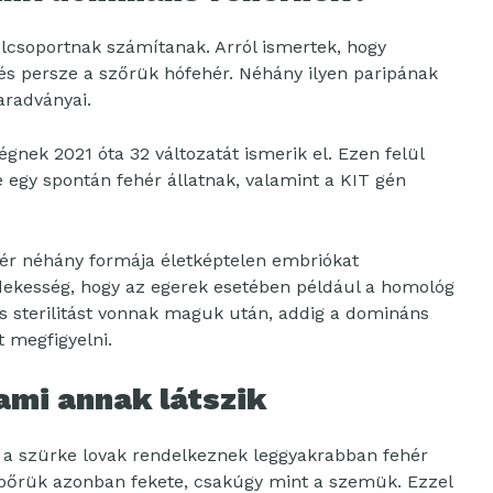
élcsoportnak számítanak. Arról ismertek, hogy
és persze a szőrük hófehér. Néhány ilyen paripának
radványai.
nek 2021 óta 32 változatát ismerik el. Ezen felül
 egy spontán fehér állatnak, valamint a KIT gén
hér néhány formája életképtelen embriókat
ekesség, hogy az egerek esetében például a homológ
 sterilitást vonnak maguk után, addig a domináns
t megfigyelni.
ami annak látszik
 a szürke lovak rendelkeznek leggyakrabban fehér
a bőrük azonban fekete, csakúgy mint a szemük. Ezzel