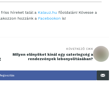
friss híreket talál a
Kalauz.hu
főoldalán! Kövesse a
tlakozzon hozzánk a
Facebookon
is!
KÖVETKEZŐ CIKK
Milyen előnyöket kínál egy cateringcég a
g
rendezvények lebonyolításában?
Megosztás