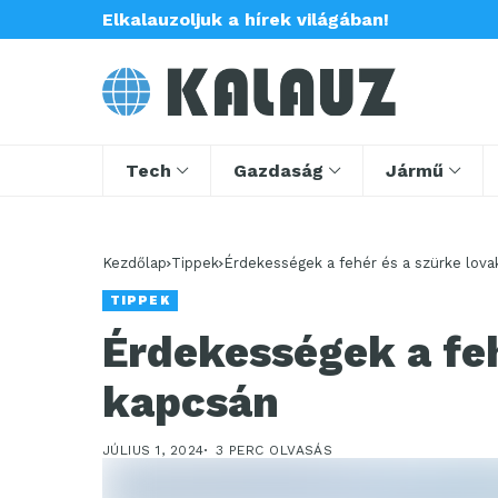
Elkalauzoljuk a hírek világában!
Tech
Gazdaság
Jármű
Kezdőlap
Tippek
Érdekességek a fehér és a szürke lova
TIPPEK
Érdekességek a feh
kapcsán
JÚLIUS 1, 2024
3 PERC OLVASÁS