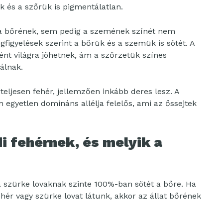
 és a szőrük is pigmentálatlan.
a bőrének, sem pedig a szemének színét nem
gfigyelések szerint a bőrük és a szemük is sötét. A
ént világra jöhetnek, ám a szőrzetük színes
álnak.
 teljesen fehér, jellemzően inkább deres lesz. A
 egyetlen domináns allélja felelős, ami az őssejtek
di fehérnek, és melyik a
 szürke lovaknak szinte 100%-ban sötét a bőre. Ha
hér vagy szürke lovat látunk, akkor az állat bőrének