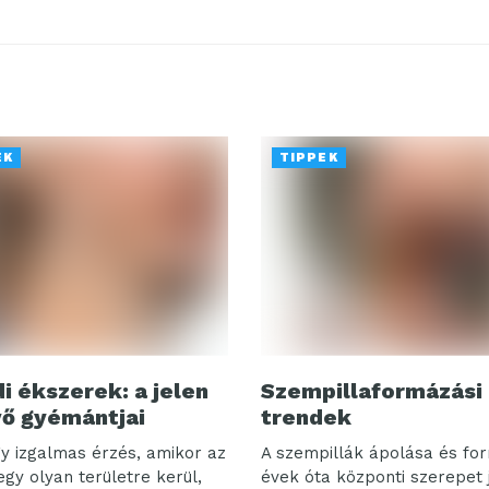
EK
TIPPEK
i ékszerek: a jelen
Szempillaformázási
vő gyémántjai
trendek
y izgalmas érzés, amikor az
A szempillák ápolása és fo
gy olyan területre kerül,
évek óta központi szerepet 