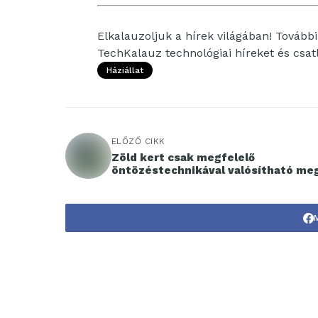
Elkalauzoljuk a hírek világában! További 
TechKalauz technológiai híreket és csa
Háziállat
ELŐZŐ CIKK
Zöld kert csak megfelelő
öntözéstechnikával valósítható me