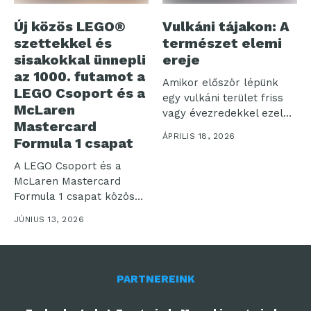
Új közös LEGO®
Vulkáni tájakon: A
szettekkel és
természet elemi
sisakokkal ünnepli
ereje
az 1000. futamot a
Amikor először lépünk
LEGO Csoport és a
egy vulkáni terület friss
McLaren
vagy évezredekkel ezelőtt
Mastercard
megszilárdult talajára,...
ÁPRILIS 18, 2026
Formula 1 csapat
A LEGO Csoport és a
McLaren Mastercard
Formula 1 csapat közösen
ünnepli...
JÚNIUS 13, 2026
PARTNEREINK