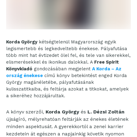
Korda György
kétségtelenül Magyarország egyik
legismertebb és legkedveltebb énekese. Pályafutása
több mint hat évtizedet ölel fel, és tele van sikerekkel,
elismerésekkel és ikonikus dalokkal. A
Free Spirit
Könyvkiadó
gondozásában megjelent
A Korda – Az
ország énekese
című könyv betekintést enged Korda
György magánéletébe, pályafutásának
kulisszatitkaiba, és feltárja azokat a titkokat, amelyek
a sikeréhez hozzájárultak.
A könyv szerzői,
Korda György
és
L. Dézsi Zoltán
újságíró, mélyrehatóan feltárják az énekes életének
minden aspektusát. A gyerekkortól a zenei karrier
kezdetein át egészen a napjainkig követik nyomon