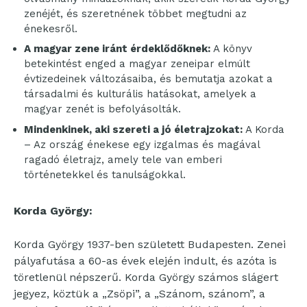
zenéjét, és szeretnének többet megtudni az
énekesről.
A magyar zene iránt érdeklődőknek:
A könyv
betekintést enged a magyar zeneipar elmúlt
évtizedeinek változásaiba, és bemutatja azokat a
társadalmi és kulturális hatásokat, amelyek a
magyar zenét is befolyásolták.
Mindenkinek, aki szereti a jó életrajzokat:
A Korda
– Az ország énekese egy izgalmas és magával
ragadó életrajz, amely tele van emberi
történetekkel és tanulságokkal.
Korda György:
Korda György 1937-ben született Budapesten. Zenei
pályafutása a 60-as évek elején indult, és azóta is
töretlenül népszerű. Korda György számos slágert
jegyez, köztük a „Zsöpi”, a „Szánom, szánom”, a