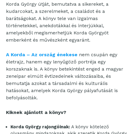
Korda György útját, bemutatva a sikereket, a
kudarcokat, a szerelmeket, a családot és a
barátságokat. A könyv tele van izgalmas
történetekkel, anekdotákkal és interjúkkal,
amelyekből megismerhetjük Korda Györgyöt
emberként és művészként egyaránt.
A Korda – Az ország énekese
nem csupán egy
életrajz, hanem egy lenyűgöző portréja egy
korszaknak is. A könyv betekintést enged a magyar
zeneipar elmúlt évtizedeinek változásaiba, és
bemutatja azokat a társadalmi és kulturális
hatásokat, amelyek Korda György pályafutását is
befolyásolták.
Kiknek ajánlott a könyv?
Korda György rajongóinak:
A könyv kötelező
olvasmány mindazoknak, akik szeretik Korda György