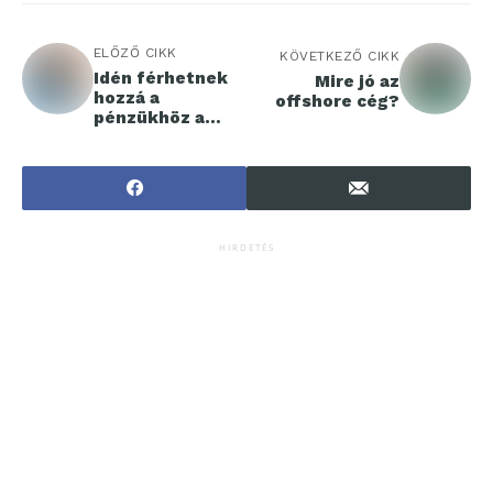
ELŐZŐ CIKK
KÖVETKEZŐ CIKK
Idén férhetnek
Mire jó az
hozzá a
offshore cég?
pénzükhöz a
legelső
Babakötvényese
k
HIRDETÉS