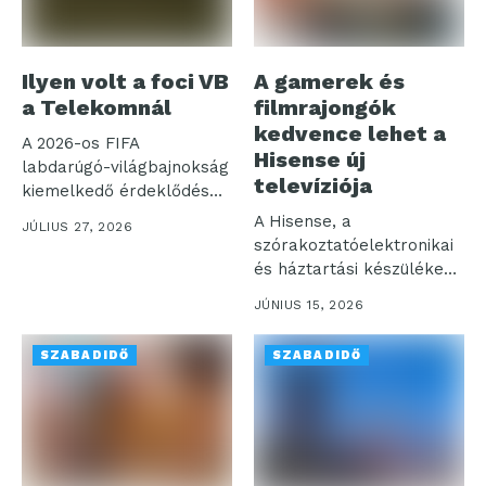
Ilyen volt a foci VB
A gamerek és
a Telekomnál
filmrajongók
kedvence lehet a
A 2026-os FIFA
Hisense új
labdarúgó-világbajnokság
televíziója
kiemelkedő érdeklődés
mellett zajlott a Telekom
A Hisense, a
JÚLIUS 27, 2026
TV és...
szórakoztatóelektronikai
és háztartási készülékek
piacának egyik vezető
JÚNIUS 15, 2026
globális szereplője...
SZABADIDŐ
SZABADIDŐ