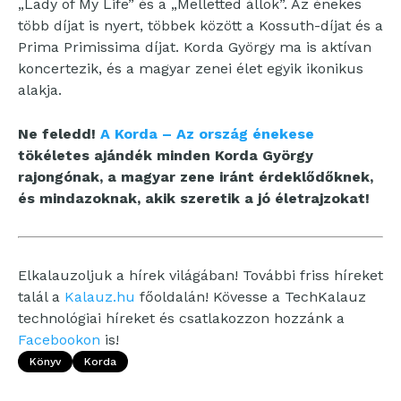
„Lady of My Life” és a „Melletted állok”. Az énekes
több díjat is nyert, többek között a Kossuth-díjat és a
Prima Primissima díjat. Korda György ma is aktívan
koncertezik, és a magyar zenei élet egyik ikonikus
alakja.
Ne feledd!
A Korda – Az ország énekese
tökéletes ajándék minden Korda György
rajongónak, a magyar zene iránt érdeklődőknek,
és mindazoknak, akik szeretik a jó életrajzokat!
Elkalauzoljuk a hírek világában! További friss híreket
talál a
Kalauz.hu
főoldalán! Kövesse a TechKalauz
technológiai híreket és csatlakozzon hozzánk a
Facebookon
is!
Könyv
Korda