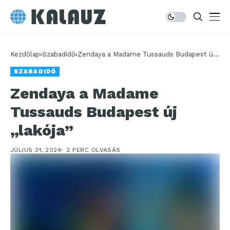
Kezdőlap
Szabadidő
Zendaya a Madame Tussauds Budapest új
„lakója”
SZABADIDŐ
Zendaya a Madame
Tussauds Budapest új
„lakója”
JÚLIUS 31, 2024
2 PERC OLVASÁS