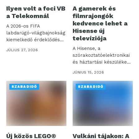
Ilyen volt a foci VB
A gamerek és
a Telekomnál
filmrajongók
kedvence lehet a
A 2026-os FIFA
Hisense új
labdarúgó-világbajnokság
televíziója
kiemelkedő érdeklődés
mellett zajlott a Telekom
A Hisense, a
JÚLIUS 27, 2026
TV és...
szórakoztatóelektronikai
és háztartási készülékek
piacának egyik vezető
JÚNIUS 15, 2026
globális szereplője...
SZABADIDŐ
SZABADIDŐ
Új közös LEGO®
Vulkáni tájakon: A