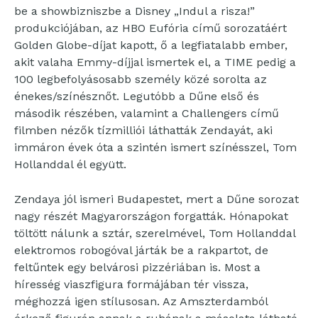
be a showbizniszbe a Disney „Indul a risza!”
produkciójában, az HBO Eufória című sorozatáért
Golden Globe-díjat kapott, ő a legfiatalabb ember,
akit valaha Emmy-díjjal ismertek el, a TIME pedig a
100 legbefolyásosabb személy közé sorolta az
énekes/színésznőt. Legutóbb a Dűne első és
második részében, valamint a Challengers című
filmben nézők tízmilliói láthatták Zendayát, aki
immáron évek óta a szintén ismert színésszel, Tom
Hollanddal él együtt.
Zendaya jól ismeri Budapestet, mert a Dűne sorozat
nagy részét Magyarországon forgatták. Hónapokat
töltött nálunk a sztár, szerelmével, Tom Hollanddal
elektromos robogóval járták be a rakpartot, de
feltűntek egy belvárosi pizzériában is. Most a
híresség viaszfigura formájában tér vissza,
méghozzá igen stílusosan. Az Amszterdamból