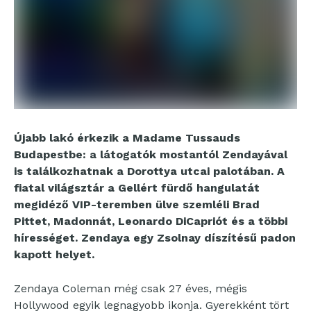
Újabb lakó érkezik a Madame Tussauds
Budapestbe: a látogatók mostantól Zendayával
is találkozhatnak a Dorottya utcai palotában. A
fiatal világsztár a Gellért fürdő hangulatát
megidéző VIP-teremben ülve szemléli Brad
Pittet, Madonnát, Leonardo DiCapriót és a többi
hírességet. Zendaya egy Zsolnay díszítésű padon
kapott helyet.
Zendaya Coleman még csak 27 éves, mégis
Hollywood egyik legnagyobb ikonja. Gyerekként tört