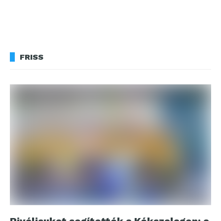
FRISS
Riválisukat segítették a Kékszalagon: a