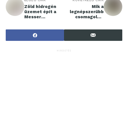
ELŐZŐ CIKK
KÖVETKEZŐ CIKK
Zöld hidrogén
Mik a
üzemet épít a
legnépszerűbb
Messer
csomagolási
Németországban
termékek a
kozmetikai
iparban?
HIRDETÉS