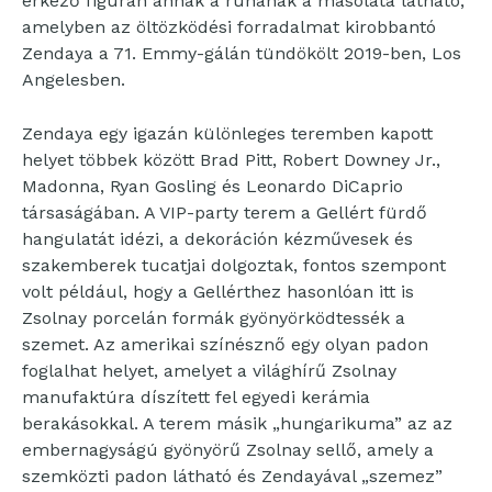
érkező figurán annak a ruhának a másolata látható,
amelyben az öltözködési forradalmat kirobbantó
Zendaya a 71. Emmy-gálán tündökölt 2019-ben, Los
Angelesben.
Zendaya egy igazán különleges teremben kapott
helyet többek között Brad Pitt, Robert Downey Jr.,
Madonna, Ryan Gosling és Leonardo DiCaprio
társaságában. A VIP-party terem a Gellért fürdő
hangulatát idézi, a dekoráción kézművesek és
szakemberek tucatjai dolgoztak, fontos szempont
volt például, hogy a Gellérthez hasonlóan itt is
Zsolnay porcelán formák gyönyörködtessék a
szemet. Az amerikai színésznő egy olyan padon
foglalhat helyet, amelyet a világhírű Zsolnay
manufaktúra díszített fel egyedi kerámia
berakásokkal. A terem másik „hungarikuma” az az
embernagyságú gyönyörű Zsolnay sellő, amely a
szemközti padon látható és Zendayával „szemez”