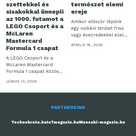
szettekkel és
természet elemi
sisakokkal ünnepli
ereje
az 1000. futamot a
Amikor először lépünk
LEGO Csoport és a
egy vulkáni terület friss
McLaren
vagy évezredekkel ezelőtt
Mastercard
megszilárdult talajára,...
ÁPRILIS 18, 2026
Formula 1 csapat
A LEGO Csoport és a
McLaren Mastercard
Formula 1 csapat közösen
ünnepli...
JÚNIUS 13, 2026
PARTNEREINK
Technokrata.hu
IoTmagazin.hu
Muszaki-magazin.hu