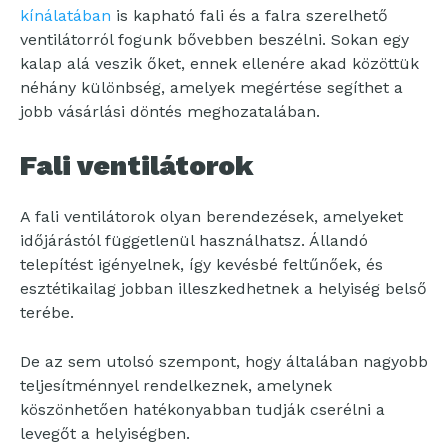
kínálatában
is kapható fali és a falra szerelhető
ventilátorról fogunk bővebben beszélni. Sokan egy
kalap alá veszik őket, ennek ellenére akad közöttük
néhány különbség, amelyek megértése segíthet a
jobb vásárlási döntés meghozatalában.
Fali ventilátorok
A fali ventilátorok olyan berendezések, amelyeket
időjárástól függetlenül használhatsz. Állandó
telepítést igényelnek, így kevésbé feltűnőek, és
esztétikailag jobban illeszkedhetnek a helyiség belső
terébe.
De az sem utolsó szempont, hogy általában nagyobb
teljesítménnyel rendelkeznek, amelynek
köszönhetően hatékonyabban tudják cserélni a
levegőt a helyiségben.