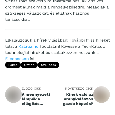
webáruház szakértő munkatársaihoz, akik szíves
örömest állnak majd a rendelkezésedre. Megadják a
szükséges válaszokat, és ellátnak hasznos
tanácsokkal.
Elkalauzoljuk a hírek világában! További friss híreket
talál a
Kalauz.hu
főoldalán! Kövesse a TechKalauz
technológiai híreket és csatlakozzon hozzánk a
Facebookon
is!
Lakás
Otthon
Szellőzés
ELŐZŐ CIKK
KÖVETKEZŐ CIKK
A mennyezeti
Kinek való az
lámpák a
aranykalászos
világítás
gazda képzés?
központi elemei