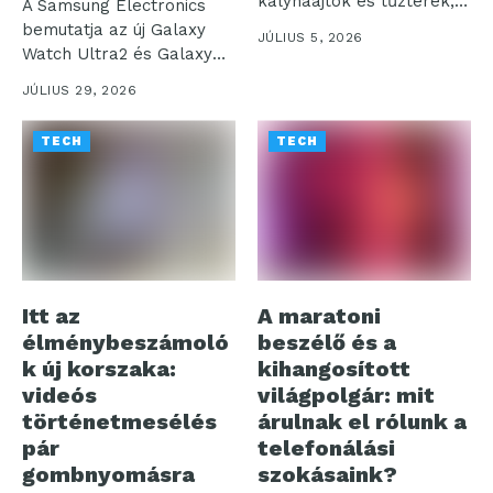
kályhaajtók és tűzterek,
A Samsung Electronics
amelyek otthonaink...
bemutatja az új Galaxy
JÚLIUS 5, 2026
Watch Ultra2 és Galaxy
Watch9...
JÚLIUS 29, 2026
TECH
TECH
Itt az
A maratoni
élménybeszámoló
beszélő és a
k új korszaka:
kihangosított
videós
világpolgár: mit
történetmesélés
árulnak el rólunk a
pár
telefonálási
gombnyomásra
szokásaink?