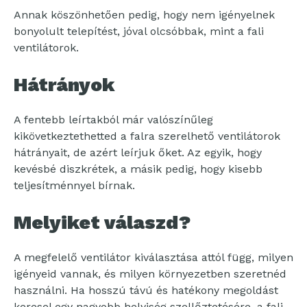
Annak köszönhetően pedig, hogy nem igényelnek
bonyolult telepítést, jóval olcsóbbak, mint a fali
ventilátorok.
Hátrányok
A fentebb leírtakból már valószínűleg
kikövetkeztethetted a falra szerelhető ventilátorok
hátrányait, de azért leírjuk őket. Az egyik, hogy
kevésbé diszkrétek, a másik pedig, hogy kisebb
teljesítménnyel bírnak.
Melyiket válaszd?
A megfelelő ventilátor kiválasztása attól függ, milyen
igényeid vannak, és milyen környezetben szeretnéd
használni. Ha hosszú távú és hatékony megoldást
keresel egy nagyobb helyiség szellőztetésére, a fali