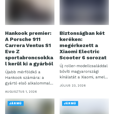
Hankook premier:
Biztonságban két
A Porsche 911
keréken:
Carrera Ventus S1
megérkezett a
Evo Z
Xiaomi Electric
sportabroncsokka
Scooter 6 sorozat
l kerül ki a gyárból
Új roller-modellcsaláddal
bővíti magyarországi
Újabb mérföldkő a
kínálatát a Xiaomi, amely
Hankook számára: a
a korábbiakhoz képest
gyártó első alkalommal
JÚLIUS 23, 2026
nagyobb...
szereli fel prémium...
AUGUSZTUS 1, 2026
JÁRMŰ
JÁRMŰ