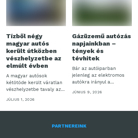
Tízből négy
Gázüzemű autózás
magyar autós
napjainkban –
került útközben
tények és
vészhelyzetbe az
tévhitek
elmúlt évben
Bár az autóiparban
jelenleg az elektromos
A magyar autósok
autókra irányul a
kétötöde került váratlan
legnagyobb figyelem, a...
vészhelyzetbe tavaly az
JÚNIUS 9, 2026
utakon, miközben a...
JÚLIUS 1, 2026
PARTNEREINK