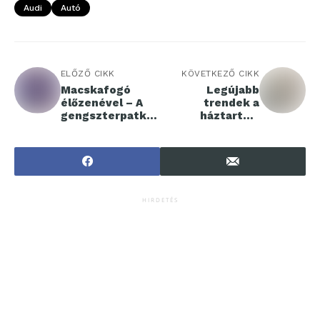
Audi
Autó
ELŐZŐ CIKK
KÖVETKEZŐ CIKK
Macskafogó
Legújabb
élőzenével – A
trendek a
gengszterpatkán
háztartási
yok dalra
készülékek
fakadnak a
piacán
Margitszigeti
Szabadtéri
Színpadon
HIRDETÉS