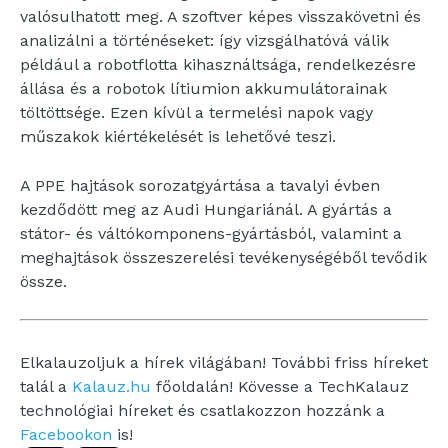
valósulhatott meg. A szoftver képes visszakövetni és
analizálni a történéseket: így vizsgálhatóvá válik
például a robotflotta kihasználtsága, rendelkezésre
állása és a robotok lítiumion akkumulátorainak
töltöttsége. Ezen kívül a termelési napok vagy
műszakok kiértékelését is lehetővé teszi.
A PPE hajtások sorozatgyártása a tavalyi évben
kezdődött meg az Audi Hungariánál. A gyártás a
státor- és váltókomponens-gyártásból, valamint a
meghajtások összeszerelési tevékenységéből tevődik
össze.
Elkalauzoljuk a hírek világában! További friss híreket
talál a
Kalauz.hu
főoldalán! Kövesse a TechKalauz
technológiai híreket és csatlakozzon hozzánk a
Facebookon
is!