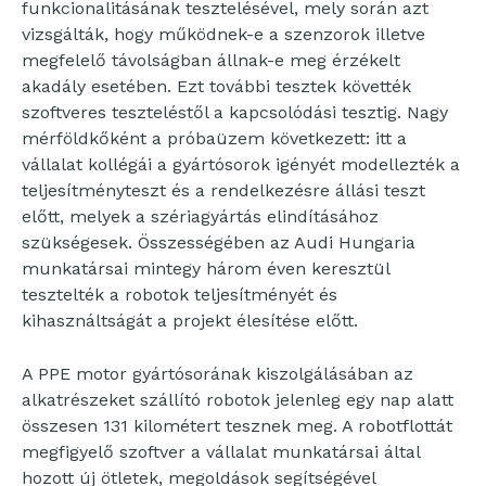
funkcionalitásának tesztelésével, mely során azt
vizsgálták, hogy működnek-e a szenzorok illetve
megfelelő távolságban állnak-e meg érzékelt
akadály esetében. Ezt további tesztek követték
szoftveres teszteléstől a kapcsolódási tesztig. Nagy
mérföldkőként a próbaüzem következett: itt a
vállalat kollégái a gyártósorok igényét modellezték a
teljesítményteszt és a rendelkezésre állási teszt
előtt, melyek a szériagyártás elindításához
szükségesek. Összességében az Audi Hungaria
munkatársai mintegy három éven keresztül
tesztelték a robotok teljesítményét és
kihasználtságát a projekt élesítése előtt.
A PPE motor gyártósorának kiszolgálásában az
alkatrészeket szállító robotok jelenleg egy nap alatt
összesen 131 kilométert tesznek meg. A robotflottát
megfigyelő szoftver a vállalat munkatársai által
hozott új ötletek, megoldások segítségével