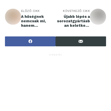
ELŐZŐ CIKK
KÖVETKEZŐ CIKK
A hőségnek
Újabb lépés a
nemcsak mi,
sorozatgyártásb
hanem
an keletkező
okostelefonunk
emisszió
is az áldozata
csökkentése
lehet
terén
HIRDETÉS