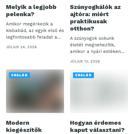
Melyik a legjobb
Szúnyoghálók az
pelenka?
ajtóra: miért
praktikusak
Amikor megérkezik a
otthon?
kisbabád, az egyik első és
legfontosabb feladat a
A szúnyogok sokunk
megfelelő...
életét megnehezítik,
JÚLIUS 24, 2026
amikor a nyári estéken
akarjuk élvezni a...
JÚLIUS 12, 2026
CSALÁD
CSALÁD
Modern
Hogyan érdemes
kiegészítők
kaput választani?