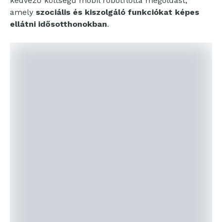
kedvező költségű mobil robotflotta megoldást,
amely
szociális és kiszolgáló funkciókat képes
ellátni idősotthonokban
.