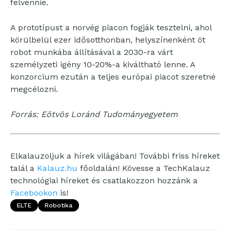
felvennie.
A prototípust a norvég piacon fogják tesztelni, ahol
körülbelül ezer idősotthonban, helyszínenként öt
robot munkába állításával a 2030-ra várt
személyzeti igény 10-20%-a kiváltható lenne. A
konzorcium ezután a teljes európai piacot szeretné
megcélozni.
Forrás: Eötvös Loránd Tudományegyetem
Elkalauzoljuk a hírek világában! További friss híreket
talál a
Kalauz.hu
főoldalán! Kövesse a TechKalauz
technológiai híreket és csatlakozzon hozzánk a
Facebookon
is!
ELTE
Robotika