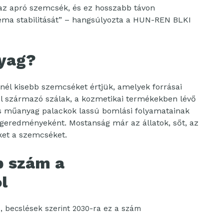
az apró szemcsék, és ez hosszabb távon
éma stabilitását” – hangsúlyozta a HUN-REN BLKI
yag?
nél kisebb szemcséket értjük, amelyek forrásai
l származó szálak, a kozmetikai termékekben lévő
és műanyag palackok lassú bomlási folyamatainak
égeredményeként. Mostanság már az állatok, sőt, az
ket a szemcséket.
b szám a
l
, becslések szerint 2030-ra ez a szám