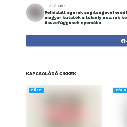
ELŐZŐ CIKK
Felhizlalt egerek segítségével ered
magyar kutatók a túlsúly és a rák kö
összefüggések nyomába
KAPCSOLÓDÓ CIKKEK
ZÖLD
ZÖLD