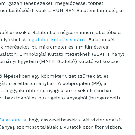
m igazán lehet ezeket, megelőzéssel többet
entesítéséért, vélik a HUN-REN Balatoni Limnológiai
lyóból érkezik a Balatonba, mégsem innen jut a tóba a
folyókból. A
legutóbbi kutatás során
a Balaton két
k méréseket, 50 mikrométer és 1 milliméteres
latoni Limnológiai Kutatóintézetének (BLKI, Tihany)
ományi Egyetem (MATE, Gödöllő) kutatóival közösen.
 lépésekben egy köbméter vizet szűrtek át, és
gált mérettartományban. A polipropilén (PP), a
ltak a leggyakoribb műanyagok, amelyek elsősorban
 ruházatokból és hőszigetelő anyagból (hungarocell)
Balatonra is
, hogy összevethessék a két víztér adatait.
nyag szemcsét találtak a kutatók ezer liter vízben,