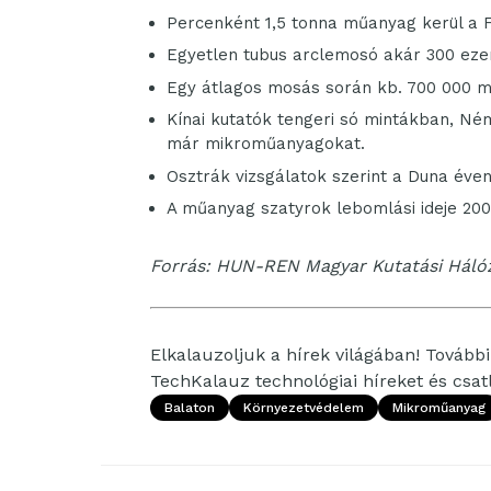
Percenként 1,5 tonna műanyag kerül a F
Egyetlen tubus arclemosó akár 300 ez
Egy átlagos mosás során kb. 700 000 mik
Kínai kutatók tengeri só mintákban, Né
már mikroműanyagokat.
Osztrák vizsgálatok szerint a Duna éve
A műanyag szatyrok lebomlási ideje 200-
Forrás: HUN-REN Magyar Kutatási Háló
Elkalauzoljuk a hírek világában! További 
TechKalauz technológiai híreket és csa
Balaton
Környezetvédelem
Mikroműanyag