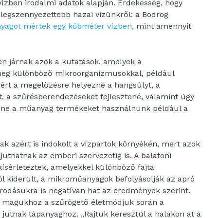
ben irodalmi adatok alapján. Érdekesség, hogy
legszennyezettebb hazai vizünkről: a Bodrog
yagot mértek egy köbméter vízben
, mint amennyit
n járnak azok a kutatások, amelyek a
eg különböző mikroorganizmusokkal, például
ért a megelőzésre helyezné a hangsúlyt, a
t, a szűrésberendezéseket fejlesztené, valamint úgy
llene a műanyag termékeket használnunk például a
 azért is indokolt a vízpartok környékén, mert azok
juthatnak az emberi szervezetig is. A balatoni
kísérleteztek, amelyekkel különböző fajta
ól kiderült, a mikroműanyagok befolyásolják az apró
orodásukra is negatívan hat az eredmények szerint.
ik magukhoz a szűrögető életmódjuk során a
utnak tápanyaghoz. „Rajtuk keresztül a halakon át a