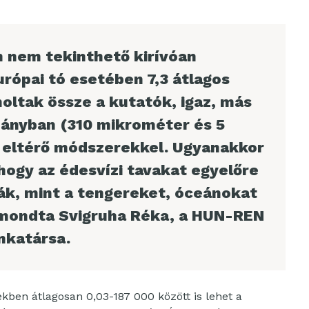
n nem tekinthető kirívóan
rópai tó esetében 7,3 átlagos
ltak össze a kutatók, igaz, más
mányban (310 mikrométer és 5
s eltérő módszerekkel. Ugyanakkor
hogy az édesvízi tavakat egyelőre
ák, mint a tengereket, óceánokat
 mondta Svigruha Réka, a HUN-REN
nkatársa.
ekben átlagosan 0,03-187 000 között is lehet a