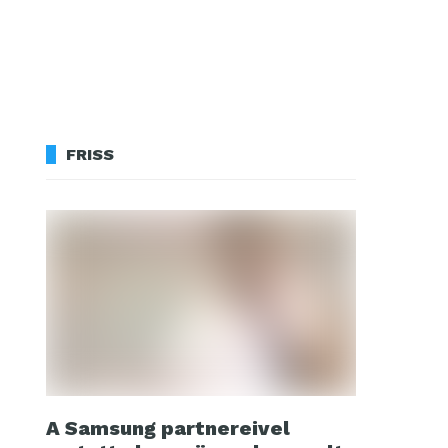
FRISS
A Samsung partnereivel