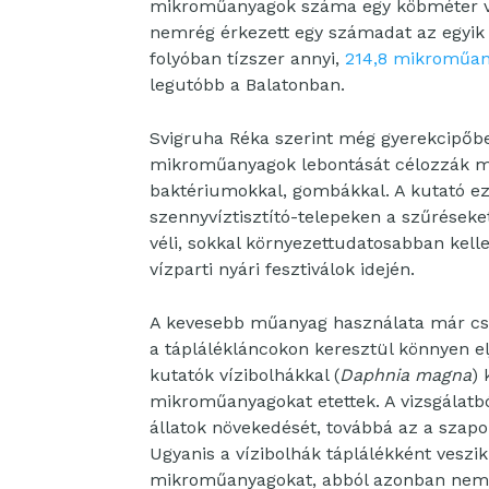
mikroműanyagok száma egy köbméter víz
nemrég érkezett egy számadat az egyik 
folyóban tízszer annyi,
214,8 mikroműan
legutóbb a Balatonban.
Svigruha Réka szerint még gyerekcipőbe
mikroműanyagok lebontását célozzák m
baktériumokkal, gombákkal. A kutató ez
szennyvíztisztító-telepeken a szűréseke
véli, sokkal környezettudatosabban ke
vízparti nyári fesztiválok idején.
A kevesebb műanyag használata már csak
a táplálékláncokon keresztül könnyen el
kutatók vízibolhákkal (
Daphnia magna
) 
mikroműanyagokat etettek. A vizsgálatb
állatok növekedését, továbbá az a szap
Ugyanis a vízibolhák táplálékként vesz
mikroműanyagokat, abból azonban nem j