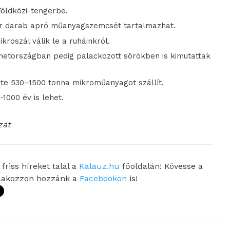
öldközi-tengerbe.
er darab apró műanyagszemcsét tartalmazhat.
roszál válik le a ruháinkról.
metországban pedig palackozott sörökben is kimutattak
nte 530–1500 tonna mikroműanyagot szállít.
1000 év is lehet.
zat
friss híreket talál a
Kalauz.hu
főoldalán! Kövesse a
tlakozzon hozzánk a
Facebookon
is!