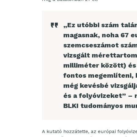
„Ez utóbbi szám talá
magasnak, noha 67 eu
szemcseszámot számo
vizsgált mérettarto
milliméter között) é
fontos megemlíteni, 
még kevésbé vizsgálj
és a folyóvizeket” –
BLKI tudományos mu
A kutató hozzátette, az európai folyóviz