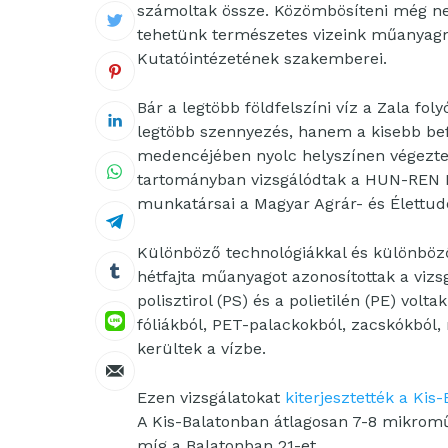
számoltak össze. Közömbösíteni még ne
tehetünk természetes vizeink műanyagm
Kutatóintézetének szakemberei.
Bár a legtöbb földfelszíni víz a Zala fo
legtöbb szennyezés, hanem a kisebb be
medencéjében nyolc helyszínen végezte
tartományban vizsgálódtak a HUN-REN Ba
munkatársai a Magyar Agrár- és Élettud
Különböző technológiákkal és különböző
hétfajta műanyagot azonosítottak a vizs
polisztirol (PS) és a polietilén (PE) vo
fóliákból, PET-palackokból, zacskókból,
kerültek a vízbe.
Ezen vizsgálatokat
kiterjesztették a Kis-
A Kis-Balatonban átlagosan 7-8 mikroműa
míg a Balatonban 21-et.