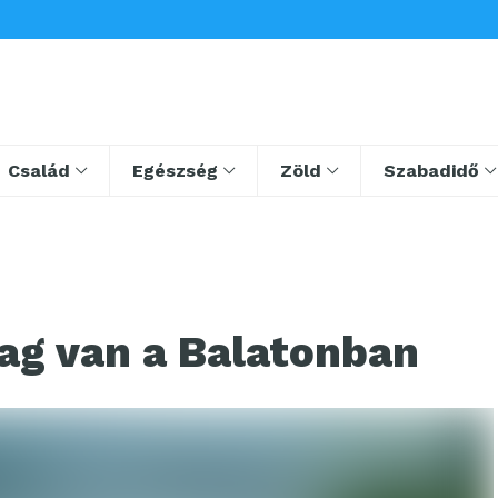
Család
Egészség
Zöld
Szabadidő
ag van a Balatonban