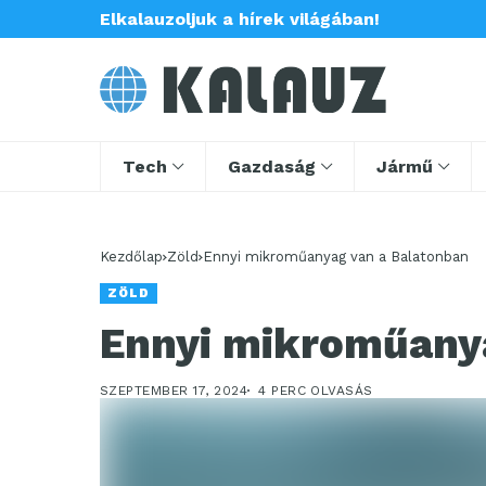
Elkalauzoljuk a hírek világában!
Tech
Gazdaság
Jármű
Kezdőlap
Zöld
Ennyi mikroműanyag van a Balatonban
ZÖLD
Ennyi mikroműany
SZEPTEMBER 17, 2024
4 PERC OLVASÁS