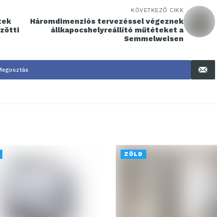
KÖVETKEZŐ CIKK
tek
Háromdimenziós tervezéssel végeznek
zötti
állkapocshelyreállító műtéteket a
Semmelweisen
Megosztás
ZÖLD