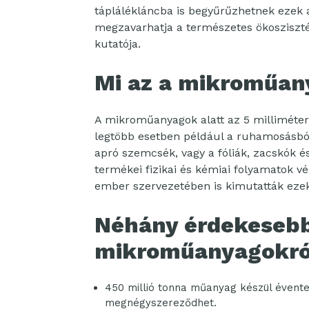
táplálékláncba is begyűrűzhetnek ezek 
megzavarhatja a természetes ökosziszt
kutatója.
Mi az a mikroműan
A mikroműanyagok alatt az 5 milliméter
legtöbb esetben például a ruhamosásbó
apró szemcsék, vagy a fóliák, zacskók 
termékei fizikai és kémiai folyamatok v
ember szervezetében is kimutatták eze
Néhány érdekeseb
mikroműanyagokró
450 millió tonna műanyag készül évente
megnégyszereződhet.