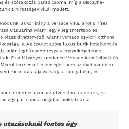
ás és szórakozás paradicsoma, míg a Biscayne-
unk a hírességek villái mellett.
lődünk, akkor irány a Versace Villa, ahol a híres
a Casa Casuarina Miami egyik legismertebb és
s olasz divattervező, Gianni Versace egykori otthona
yilkossága is. Az épület azóta luxus butik hotelként és
villa talán leghíresebb része a mozaikmedence,
tak. Ez a látványos medence Versace kreativitását és
eti. Miami természeti szépségeit sem szabad azonban
edi mocsaras tájaival várja a látogatókat, és
éppen érdemes ezen az útvonalon utaznunk, ha
mes egy pár napos megállót beiktatnunk.
s utazásoknál fontos úgy