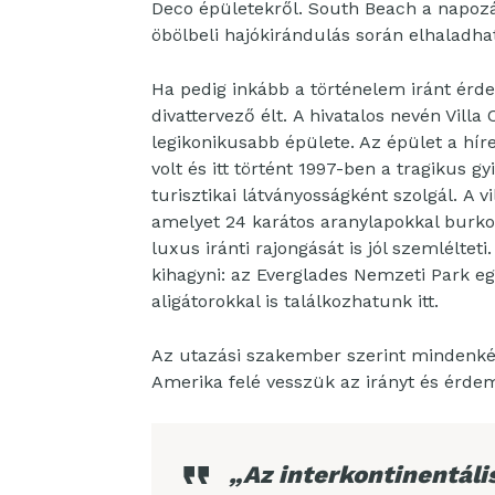
Deco épületekről. South Beach a napoz
öbölbeli
hajókirándulás során elhaladhat
Ha pedig inkább a történelem iránt érdek
divattervező élt. A hivatalos nevén Vill
legikonikusabb épülete. Az épület a híre
volt és itt történt 1997-ben a tragikus g
turisztikai látványosságként szolgál. A 
amelyet 24 karátos aranylapokkal burkol
luxus iránti rajongását is jól szemlélt
kihagyni: az Everglades Nemzeti Park egy
aligátorokkal is találkozhatunk itt.
Az utazási szakember szerint mindenk
Amerika felé vesszük az irányt és érde
„Az interkontinentáli