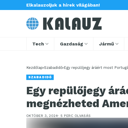
Elkalauzoljuk a hírek világában!
Tech
Gazdaság
Jármű
Kezdőlap
Szabadidő
Egy repülőjegy áráért most Portug
SZABADIDŐ
Egy repülőjegy árá
megnézheted Amer
OKTÓBER 3, 2024
5 PERC OLVASÁS