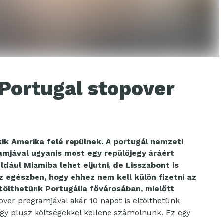
 Portugal stopover
k Amerika felé repülnek. A portugál nemzeti
amjával ugyanis most egy repülőjegy áráért
dául Miamiba lehet eljutni, de Lisszabont is
z egészben, hogy ehhez nem kell külön fizetni az
tölthetünk Portugália fővárosában, mielőtt
over programjával akár 10 napot is eltölthetünk
gy plusz költségekkel kellene számolnunk. Ez egy