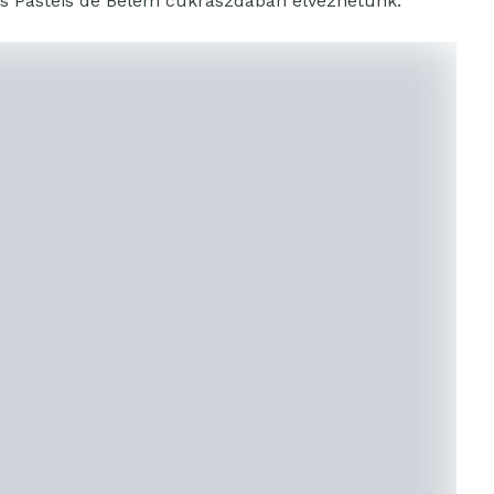
res Pastéis de Belém cukrászdában élvezhetünk.