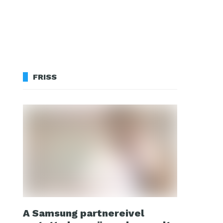
FRISS
A Samsung partnereivel