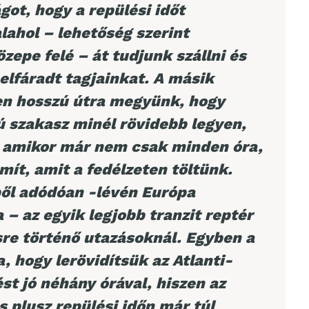
got, hogy a repülési időt
lahol – lehetőség szerint
zepe felé – át tudjunk szállni és
elfáradt tagjainkat. A másik
en hosszú útra megyünk, hogy
ú szakasz minél rövidebb legyen,
ő, amikor már nem csak minden óra,
mít, amit a fedélzeten töltünk.
ből adódóan -lévén Európa
 – az egyik legjobb tranzit reptér
sre történő utazásoknál. Egyben a
, hogy lerövidítsük az Atlanti-
st jó néhány órával, hiszen az
s plusz repülési időn már túl