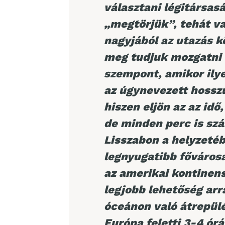
választani légitársasá
„megtörjük”, tehát va
nagyjából az utazás kö
meg tudjuk mozgatni 
szempont, amikor ily
az úgynevezett hossz
hiszen eljön az az id
de minden perc is szá
Lisszabon a helyzeté
legnyugatibb fővárosa
az amerikai kontinen
legjobb lehetőség arra
óceánon való átrepülé
Európa feletti 3-4 órá