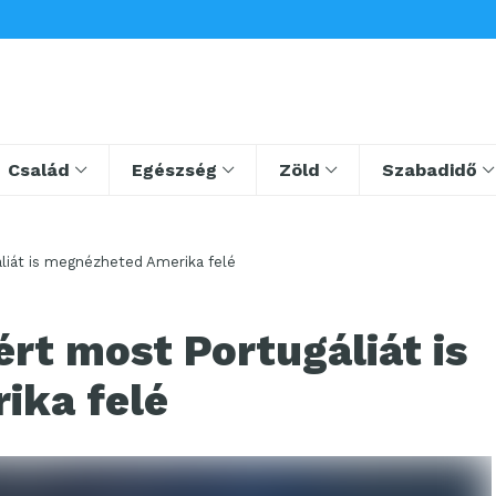
Család
Egészség
Zöld
Szabadidő
áliát is megnézheted Amerika felé
ért most Portugáliát is
ika felé