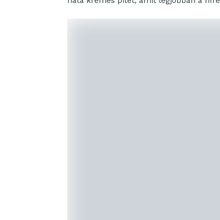
nata krémes pitét, amit legjobban a hí