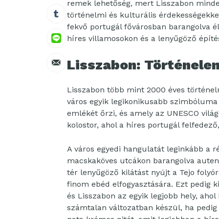
remek lehetőség, mert Lisszabon minde
történelmi és kulturális érdekességekkel
fekvő portugál fővárosban barangolva é
híres villamosokon és a lenyűgöző építé
Lisszabon: Történele
Lisszabon több mint 2000 éves történelm
város egyik legikonikusabb szimbóluma 
emlékét őrzi, és amely az UNESCO világ
kolostor, ahol a híres portugál felfedez
A város egyedi hangulatát leginkább a r
macskaköves utcákon barangolva autent
tér lenyűgöző kilátást nyújt a Tejo folyó
finom ebéd elfogyasztására. Ezt pedig ki
és Lisszabon az egyik legjobb hely, ahol
számtalan változatban készül, ha pedig 