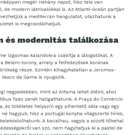
nképpen megér néhány napot, hisz tele van
, de modern látnivalókkal is. Az Atlanti-óceán partján
lvezhetjük a mediterrán hangulatot, utazhatunk a
szetet is megcsodálhatjuk.
m és modernitás találkozása
e izgalmas kalandokra csábítja a látogatókat. A
a Belém-torony, amely a felfedezések korának
örökség része. Szintén kihagyhatatlan a Jeromos-
ő, Vasco da Gama is nyugszik.
égi negyedekben, mint az Alfama lehet átélni, ahol
ikus fado zenét hallgathatunk. A Praça do Comércio
ra, és tökéletes helyszín egy pihentető séta vagy egy
 ne hagyjuk, hisz a portugál konyha világszerte híres,
 belekóstolhatunk. A bacalhau, vagyis a sózott tőkehal
édességekről van szó, nem hagyhatjuk ki a pastel de