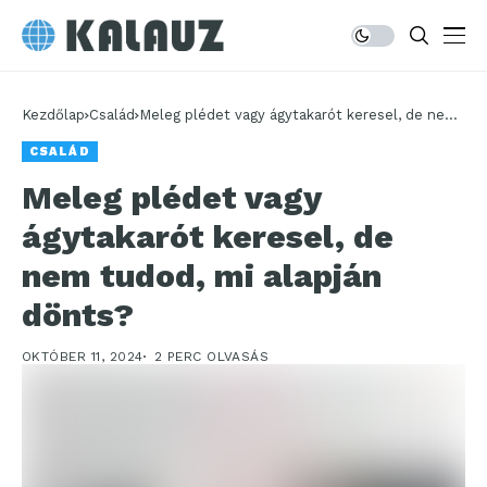
Kezdőlap
Család
Meleg plédet vagy ágytakarót keresel, de nem
tudod, mi alapján dönts?
CSALÁD
Meleg plédet vagy
ágytakarót keresel, de
nem tudod, mi alapján
dönts?
OKTÓBER 11, 2024
2 PERC OLVASÁS