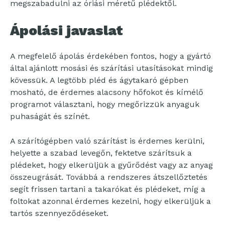
megszabadulni az óriási méretű plédektől.
Ápolási javaslat
A megfelelő ápolás érdekében fontos, hogy a gyártó
által ajánlott mosási és szárítási utasításokat mindig
kövessük. A legtöbb pléd és ágytakaró gépben
mosható, de érdemes alacsony hőfokot és kímélő
programot választani, hogy megőrizzük anyaguk
puhaságát és színét.
A szárítógépben való szárítást is érdemes kerülni,
helyette a szabad levegőn, fektetve szárítsuk a
plédeket, hogy elkerüljük a gyűrődést vagy az anyag
összeugrását. Továbbá a rendszeres átszellőztetés
segít frissen tartani a takarókat és plédeket, míg a
foltokat azonnal érdemes kezelni, hogy elkerüljük a
tartós szennyeződéseket.