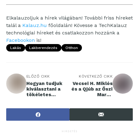
Elkalauzoljuk a hírek világában! További friss híreket
talál a
Kalauz.hu
főoldalán! Kövesse a TechKalauz
technológiai híreket és csatlakozzon hozzánk a
Facebookon
is!
Lakás
Lakberendezés
Otthon
ELŐZŐ CIKK
KÖVETKEZŐ CIKK
Hogyan tudjuk
Vecsei H. Miklós
kiválasztani a
és a Qjúb az Őszi
tökéletes
Margó
menyasszonyi
fesztiválon
ruhát?
mutatja be új
kislemezét
HIRDETÉS