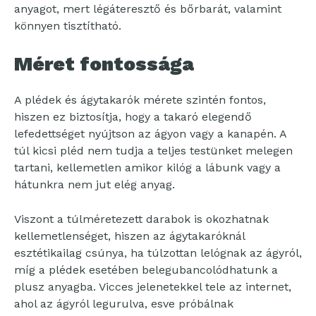
anyagot, mert légáteresztő és bőrbarát, valamint
könnyen tisztítható.
Méret fontossága
A plédek és ágytakarók mérete szintén fontos,
hiszen ez biztosítja, hogy a takaró elegendő
lefedettséget nyújtson az ágyon vagy a kanapén. A
túl kicsi pléd nem tudja a teljes testünket melegen
tartani, kellemetlen amikor kilóg a lábunk vagy a
hátunkra nem jut elég anyag.
Viszont a túlméretezett darabok is okozhatnak
kellemetlenséget, hiszen az ágytakaróknál
esztétikailag csúnya, ha túlzottan lelógnak az ágyról,
míg a plédek esetében belegubancolódhatunk a
plusz anyagba. Vicces jelenetekkel tele az internet,
ahol az ágyról legurulva, esve próbálnak