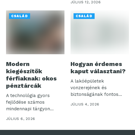
JÚLIUS 12, 2026
CSALÁD
CSALÁD
Modern
Hogyan érdemes
kiegészítők
kaput választani?
férfiaknak: okos
A lakóépületek
pénztárcák
vonzerejének és
biztonságának fontos
A technológia gyors
eleme a kapu. Hiszen
fejlődése számos
JÚLIUS 4, 2026
első látásra...
mindennapi tárgyon
hagyott nyomot, és a
JÚLIUS 6, 2026
férfiak...