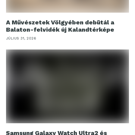
A Művészetek Völgyében debütál a
Balaton-felvidék új Kalandtérképe
JÚLIUS 31, 2026
Samsung Galaxy Watch Ultra2 és