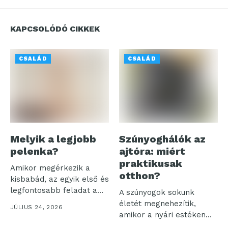
KAPCSOLÓDÓ CIKKEK
CSALÁD
CSALÁD
Melyik a legjobb
Szúnyoghálók az
pelenka?
ajtóra: miért
praktikusak
Amikor megérkezik a
otthon?
kisbabád, az egyik első és
legfontosabb feladat a
A szúnyogok sokunk
megfelelő...
életét megnehezítik,
JÚLIUS 24, 2026
amikor a nyári estéken
akarjuk élvezni a...