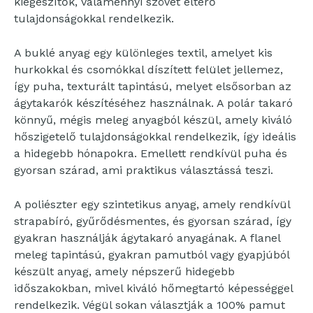
kiegészítők, valamennyi szövet eltérő
tulajdonságokkal rendelkezik.
A buklé anyag egy különleges textil, amelyet kis
hurkokkal és csomókkal díszített felület jellemez,
így puha, texturált tapintású, melyet elsősorban az
ágytakarók készítéséhez használnak. A polár takaró
könnyű, mégis meleg anyagból készül, amely kiváló
hőszigetelő tulajdonságokkal rendelkezik, így ideális
a hidegebb hónapokra. Emellett rendkívül puha és
gyorsan szárad, ami praktikus választássá teszi.
A poliészter egy szintetikus anyag, amely rendkívül
strapabíró, gyűrődésmentes, és gyorsan szárad, így
gyakran használják ágytakaró anyagának. A flanel
meleg tapintású, gyakran pamutból vagy gyapjúból
készült anyag, amely népszerű hidegebb
időszakokban, mivel kiváló hőmegtartó képességgel
rendelkezik. Végül sokan választják a 100% pamut