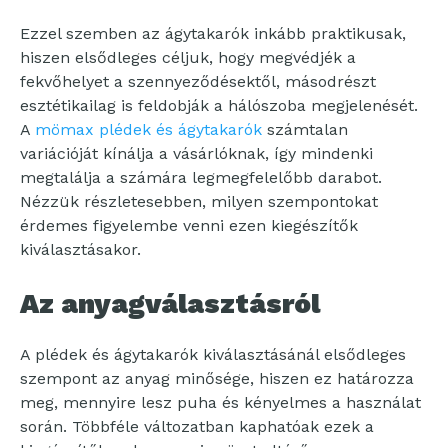
Ezzel szemben az ágytakarók inkább praktikusak,
hiszen elsődleges céljuk, hogy megvédjék a
fekvőhelyet a szennyeződésektől, másodrészt
esztétikailag is feldobják a hálószoba megjelenését.
A
mömax plédek és ágytakarók
számtalan
variációját kínálja a vásárlóknak, így mindenki
megtalálja a számára legmegfelelőbb darabot.
Nézzük részletesebben, milyen szempontokat
érdemes figyelembe venni ezen kiegészítők
kiválasztásakor.
Az anyagválasztásról
A plédek és ágytakarók kiválasztásánál elsődleges
szempont az anyag minősége, hiszen ez határozza
meg, mennyire lesz puha és kényelmes a használat
során. Többféle változatban kaphatóak ezek a