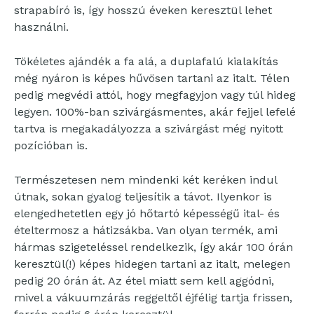
strapabíró is, így hosszú éveken keresztül lehet
használni.
Tökéletes ajándék a fa alá, a duplafalú kialakítás
még nyáron is képes hűvösen tartani az italt. Télen
pedig megvédi attól, hogy megfagyjon vagy túl hideg
legyen. 100%-ban szivárgásmentes, akár fejjel lefelé
tartva is megakadályozza a szivárgást még nyitott
pozícióban is.
Természetesen nem mindenki két keréken indul
útnak, sokan gyalog teljesítik a távot. Ilyenkor is
elengedhetetlen egy jó hőtartó képességű ital- és
ételtermosz a hátizsákba. Van olyan termék, ami
hármas szigeteléssel rendelkezik, így akár 100 órán
keresztül(!) képes hidegen tartani az italt, melegen
pedig 20 órán át. Az étel miatt sem kell aggódni,
mivel a vákuumzárás reggeltől éjfélig tartja frissen,