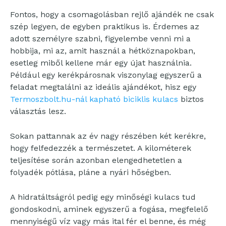
Fontos, hogy a csomagolásban rejlő ajándék ne csak
szép legyen, de egyben praktikus is. Érdemes az
adott személyre szabni, figyelembe venni mi a
hobbija, mi az, amit használ a hétköznapokban,
esetleg miből kellene már egy újat használnia.
Például egy kerékpárosnak viszonylag egyszerű a
feladat megtalálni az ideális ajándékot, hisz egy
Termoszbolt.hu-nál kapható biciklis kulacs
biztos
választás lesz.
Sokan pattannak az év nagy részében két kerékre,
hogy felfedezzék a természetet. A kilométerek
teljesítése során azonban elengedhetetlen a
folyadék pótlása, pláne a nyári hőségben.
A hidratáltságról pedig egy minőségi kulacs tud
gondoskodni, aminek egyszerű a fogása, megfelelő
mennyiségű víz vagy más ital fér el benne, és még