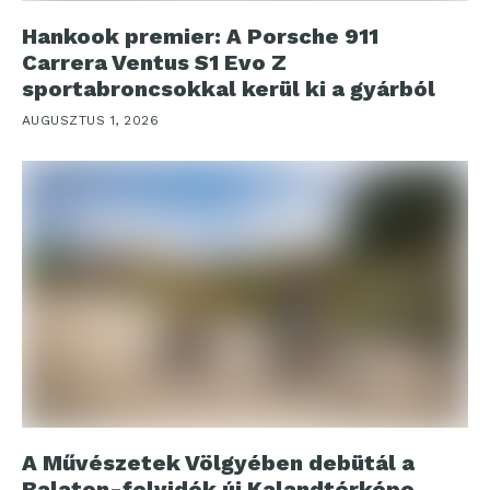
Hankook premier: A Porsche 911
Carrera Ventus S1 Evo Z
sportabroncsokkal kerül ki a gyárból
AUGUSZTUS 1, 2026
A Művészetek Völgyében debütál a
Balaton-felvidék új Kalandtérképe