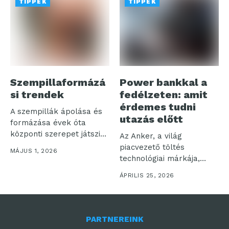
TIPPEK
TIPPEK
Szempillaformázá
Power bankkal a
si trendek
fedélzeten: amit
érdemes tudni
A szempillák ápolása és
utazás előtt
formázása évek óta
központi szerepet játszik
Az Anker, a világ
a szépségápolásban,...
piacvezető töltés
MÁJUS 1, 2026
technológiai márkája,
valamint az útközbeni
ÁPRILIS 25, 2026
töltési...
PARTNEREINK