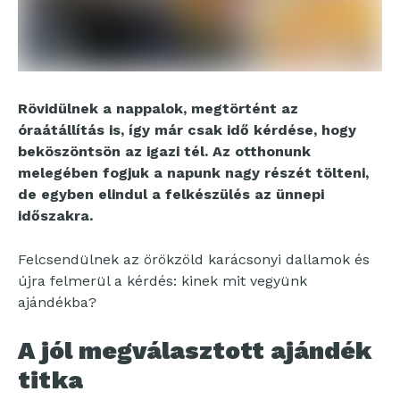
Rövidülnek a nappalok, megtörtént az
óraátállítás is, így már csak idő kérdése, hogy
beköszöntsön az igazi tél. Az otthonunk
melegében fogjuk a napunk nagy részét tölteni,
de egyben elindul a felkészülés az ünnepi
időszakra.
Felcsendülnek az örökzöld karácsonyi dallamok és
újra felmerül a kérdés: kinek mit vegyünk
ajándékba?
A jól megválasztott ajándék
titka