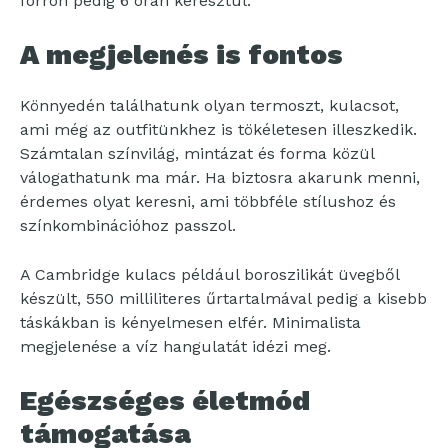
forrón pedig 6 órán keresztül.
A megjelenés is fontos
Könnyedén találhatunk olyan termoszt, kulacsot,
ami még az outfitünkhez is tökéletesen illeszkedik.
Számtalan színvilág, mintázat és forma közül
válogathatunk ma már. Ha biztosra akarunk menni,
érdemes olyat keresni, ami többféle stílushoz és
színkombinációhoz passzol.
A Cambridge kulacs például boroszilikát üvegből
készült, 550 milliliteres űrtartalmával pedig a kisebb
táskákban is kényelmesen elfér. Minimalista
megjelenése a víz hangulatát idézi meg.
Egészséges életmód
támogatása