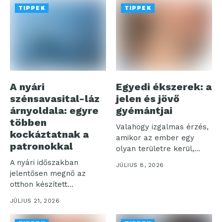
TIPPEK
TIPPEK
A nyári
Egyedi ékszerek: a
szénsavasital-láz
jelen és jövő
árnyoldala: egyre
gyémántjai
többen
Valahogy izgalmas érzés,
kockáztatnak a
amikor az ember egy
patronokkal
olyan területre kerül,
amelyet talán...
A nyári időszakban
JÚLIUS 8, 2026
jelentősen megnő az
otthon készített
szénsavas italok iránti
JÚLIUS 21, 2026
igény,...