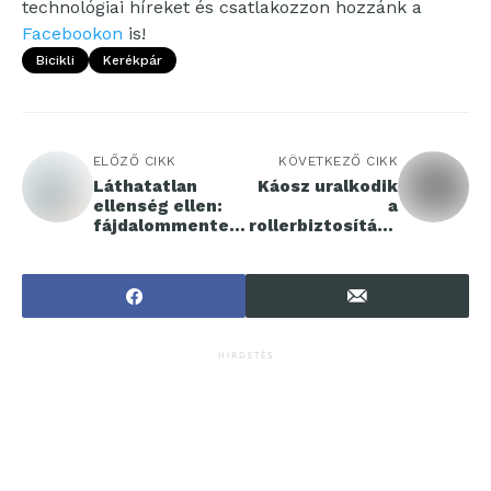
technológiai híreket és csatlakozzon hozzánk a
Facebookon
is!
Bicikli
Kerékpár
ELŐZŐ CIKK
KÖVETKEZŐ CIKK
Láthatatlan
Káosz uralkodik
ellenség ellen:
a
fájdalommentes
rollerbiztosításo
biofilmterápia
knál, pedig 3
forradalmasítja a
hónapja kötelező
fogápolást
HIRDETÉS