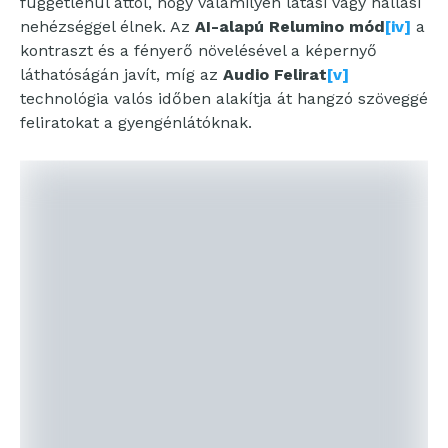
függetlenül attól, hogy valamilyen látási vagy hallási
nehézséggel élnek. Az
AI-alapú Relumino mód
[iv]
a
kontraszt és a fényerő növelésével a képernyő
láthatóságán javít, míg az
Audio Felirat
[v]
technológia valós időben alakítja át hangzó szöveggé
feliratokat a gyengénlátóknak.