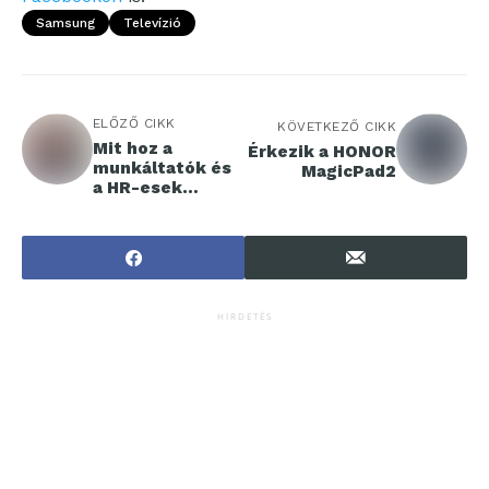
Samsung
Televízió
ELŐZŐ CIKK
KÖVETKEZŐ CIKK
Mit hoz a
Érkezik a HONOR
munkáltatók és
MagicPad2
a HR-esek
számára az EU AI
Act?
HIRDETÉS