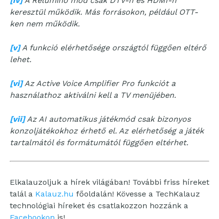
[iv]
A Relumino mód csak DTV-n és HDMI-n
keresztül működik. Más forrásokon, például OTT-
ken nem működik.
[v]
A funkció elérhetősége országtól függően eltérő
lehet.
[vi]
Az Active Voice Amplifier Pro funkciót a
használathoz aktiválni kell a TV menüjében.
[vii]
Az AI automatikus játékmód csak bizonyos
konzoljátékokhoz érhető el. Az elérhetőség a játék
tartalmától és formátumától függően eltérhet.
Elkalauzoljuk a hírek világában! További friss híreket
talál a
Kalauz.hu
főoldalán! Kövesse a TechKalauz
technológiai híreket és csatlakozzon hozzánk a
Facebookon
is!