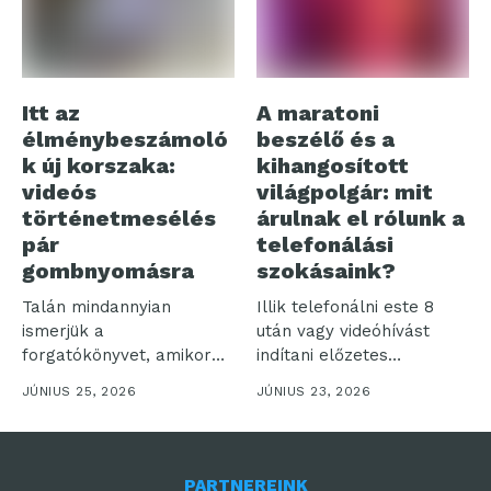
Itt az
A maratoni
élménybeszámoló
beszélő és a
k új korszaka:
kihangosított
videós
világpolgár: mit
történetmesélés
árulnak el rólunk a
pár
telefonálási
gombnyomásra
szokásaink?
Talán mindannyian
Illik telefonálni este 8
ismerjük a
után vagy videóhívást
forgatókönyvet, amikor
indítani előzetes
egy felejthetetlen
bejelentés nélkül? Bár...
JÚNIUS 25, 2026
JÚNIUS 23, 2026
utazásról hazatérve több
száz...
PARTNEREINK