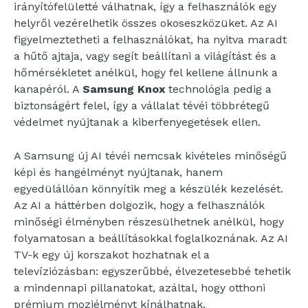
irányítófelületté válhatnak, így a felhasználók egy
helyről vezérelhetik összes okoseszközüket. Az AI
figyelmeztetheti a felhasználókat, ha nyitva maradt
a hűtő ajtaja, vagy segít beállítani a világítást és a
hőmérsékletet anélkül, hogy fel kellene állnunk a
kanapéról. A
Samsung Knox
technológia pedig a
biztonságért felel, így a vállalat tévéi többrétegű
védelmet nyújtanak a kiberfenyegetések ellen.
A Samsung új AI tévéi nemcsak kivételes minőségű
képi és hangélményt nyújtanak, hanem
egyedülállóan könnyítik meg a készülék kezelését.
Az AI a háttérben dolgozik, hogy a felhasználók
minőségi élményben részesülhetnek anélkül, hogy
folyamatosan a beállításokkal foglalkoznának. Az AI
TV-k egy új korszakot hozhatnak el a
televíziózásban: egyszerűbbé, élvezetesebbé tehetik
a mindennapi pillanatokat, azáltal, hogy otthoni
prémium moziélményt kínálhatnak.