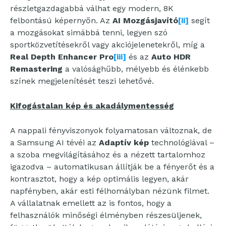
részletgazdagabbá válhat egy modern, 8K
felbontású képernyőn. Az
AI Mozgásjavító
[ii]
segít
a mozgásokat simábbá tenni, legyen szó
sportközvetítésekről vagy akciójelenetekről, míg a
Real Depth Enhancer Pro
[iii]
és az
Auto HDR
Remastering
a valósághűbb, mélyebb és élénkebb
színek megjelenítését teszi lehetővé.
Kifogástalan kép és akadálymentesség
A nappali fényviszonyok folyamatosan változnak, de
a Samsung AI tévéi az
Adaptív kép
technológiával –
a szoba megvilágításához és a nézett tartalomhoz
igazodva – automatikusan állítják be a fényerőt és a
kontrasztot, hogy a kép optimális legyen, akár
napfényben, akár esti félhomályban nézünk filmet.
A vállalatnak emellett az is fontos, hogy a
felhasználók minőségi élményben részesüljenek,