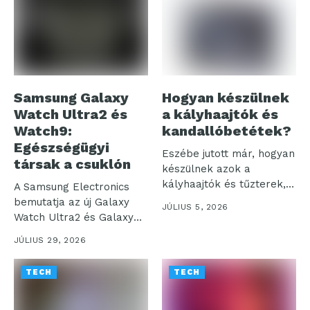
Samsung Galaxy
Hogyan készülnek
Watch Ultra2 és
a kályhaajtók és
Watch9:
kandallóbetétek?
Egészségügyi
Eszébe jutott már, hogyan
társak a csuklón
készülnek azok a
kályhaajtók és tűzterek,
A Samsung Electronics
amelyek otthonaink...
bemutatja az új Galaxy
JÚLIUS 5, 2026
Watch Ultra2 és Galaxy
Watch9...
JÚLIUS 29, 2026
TECH
TECH