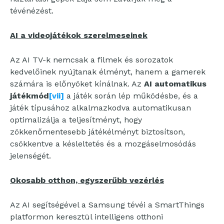
tévénézést.
AI a videojátékok szerelmeseinek
Az AI TV-k nemcsak a filmek és sorozatok
kedvelőinek nyújtanak élményt, hanem a gamerek
számára is előnyöket kínálnak. Az
AI automatikus
játékmód
[vii]
a játék során lép működésbe, és a
játék típusához alkalmazkodva automatikusan
optimalizálja a teljesítményt, hogy
zökkenőmentesebb játékélményt biztosítson,
csökkentve a késleltetés és a mozgáselmosódás
jelenségét.
Okosabb otthon, egyszerűbb vezérlés
Az AI segítségével a Samsung tévéi a SmartThings
platformon keresztül intelligens otthoni