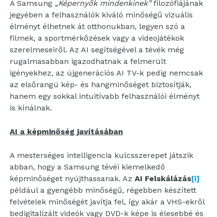
A Samsung
„Képernyők mindenkinek”
filozófiájának
jegyében a felhasználók kiváló minőségű vizuális
élményt élhetnek át otthonukban, legyen szó a
filmek, a sportmérkőzések vagy a videojátékok
szerelmeseiről. Az AI segítségével a tévék még
rugalmasabban igazodhatnak a felmerült
igényekhez, az újgenerációs AI TV-k pedig nemcsak
az elsőrangú kép- és hangminőséget biztosítják,
hanem egy sokkal intuitívabb felhasználói élményt
is kínálnak.
AI a képminőség javításában
A mesterséges intelligencia kulcsszerepet játszik
abban, hogy a Samsung tévéi kiemelkedő
képminőséget nyújthassanak. Az
AI Felskálázás
[i]
például a gyengébb minőségű, régebben készített
felvételek minőségét javítja fel, így akár a VHS-ekről
bedigitalizált videók vagy DVD-k képe is élesebbé és