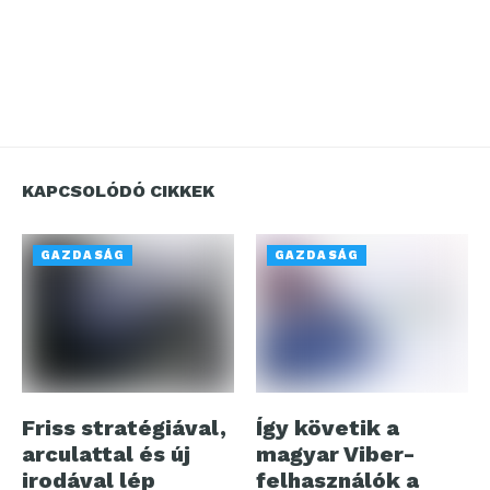
KAPCSOLÓDÓ CIKKEK
GAZDASÁG
GAZDASÁG
Friss stratégiával,
Így követik a
arculattal és új
magyar Viber-
irodával lép
felhasználók a