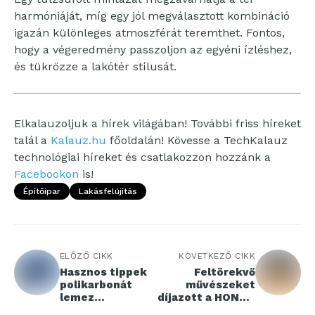
harmóniáját, míg egy jól megválasztott kombináció
igazán különleges atmoszférát teremthet. Fontos,
hogy a végeredmény passzoljon az egyéni ízléshez,
és tükrözze a lakótér stílusát.
Elkalauzoljuk a hírek világában! További friss híreket
talál a
Kalauz.hu
főoldalán! Kövesse a TechKalauz
technológiai híreket és csatlakozzon hozzánk a
Facebookon
is!
Építőipar
Lakásfelújítás
ELŐZŐ CIKK
KÖVETKEZŐ CIKK
Hasznos tippek
Feltörekvő
polikarbonát
művészeket
lemez
díjazott a HONOR
vásárláshoz
Talents program