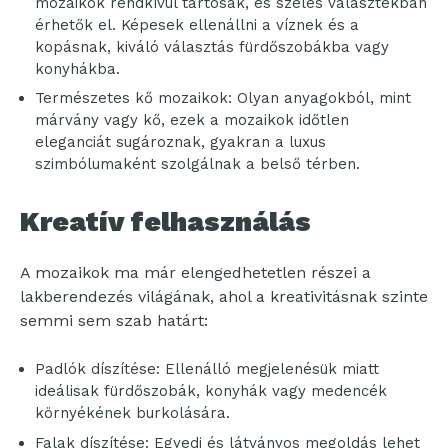
mozaikok rendkívül tartósak, és széles választékban
érhetők el. Képesek ellenállni a víznek és a
kopásnak, kiváló választás fürdőszobákba vagy
konyhákba.
Természetes kő mozaikok: Olyan anyagokból, mint
márvány vagy kő, ezek a mozaikok időtlen
eleganciát sugároznak, gyakran a luxus
szimbólumaként szolgálnak a belső térben.
Kreatív felhasználás
A mozaikok ma már elengedhetetlen részei a
lakberendezés világának, ahol a kreativitásnak szinte
semmi sem szab határt:
Padlók díszítése: Ellenálló megjelenésük miatt
ideálisak fürdőszobák, konyhák vagy medencék
környékének burkolására.
Falak díszítése: Egyedi és látványos megoldás lehet