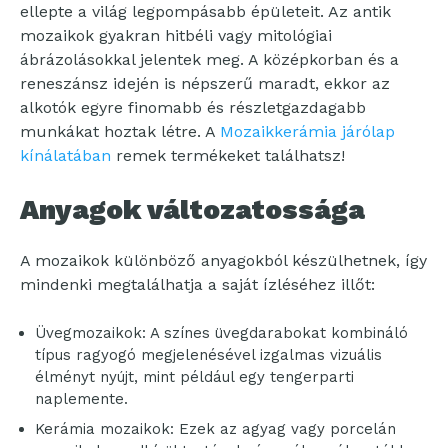
ellepte a világ legpompásabb épületeit. Az antik
mozaikok gyakran hitbéli vagy mitológiai
ábrázolásokkal jelentek meg. A középkorban és a
reneszánsz idején is népszerű maradt, ekkor az
alkotók egyre finomabb és részletgazdagabb
munkákat hoztak létre. A
Mozaikkerámia járólap
kínálatában
remek termékeket találhatsz!
Anyagok változatossága
A mozaikok különböző anyagokból készülhetnek, így
mindenki megtalálhatja a saját ízléséhez illőt:
Üvegmozaikok: A színes üvegdarabokat kombináló
típus ragyogó megjelenésével izgalmas vizuális
élményt nyújt, mint például egy tengerparti
naplemente.
Kerámia mozaikok: Ezek az agyag vagy porcelán