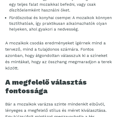
egy teljes falat mozaikkal befedni, vagy csak
díszítőelemként használni őket.
Fürdőszobai és konyhai csempe: A mozaikok könnyen
tisztíthatóak, így praktikusan alkalmazhatók olyan
helyeken, ahol gyakori a nedvesség.
A mozaikok csodás eredményeket ígérnek mind a
tervező, mind a tulajdonos számára. Fontos
azonban, hogy átgondoltan válasszuk ki a színeket
és mintákat, hogy az összhang megmaradjon a terek
között.
A megfelelő választás
fontossága
Bár a mozaikok varázsa szinte mindenkit elbűvöl,
lényeges a megfelelő stílus és méret kiválasztása.
Egy túlzsúfolt mintázat megzavarhatja a tér