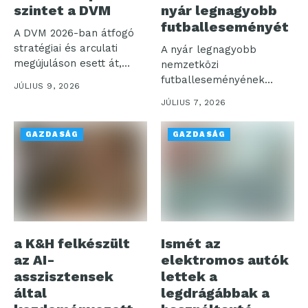
szintet a DVM
nyár legnagyobb
futballeseményét
A DVM 2026-ban átfogó
stratégiai és arculati
A nyár legnagyobb
megújuláson esett át,
nemzetközi
egyidejűleg a...
futballeseményének
JÚLIUS 9, 2026
kapcsán a Rakuten Viber
JÚLIUS 7, 2026
a hivatalos magyar...
GAZDASÁG
GAZDASÁG
a K&H felkészült
Ismét az
az AI-
elektromos autók
asszisztensek
lettek a
által
legdrágábbak a