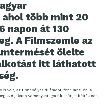
Magyar
 ahol több mint 20
6 napon át 130
eg. A Filmszemle az
ilmtermését ölelte
lkotást itt láthatott
ség.
s volt, az ünnepélyes díjátadót, február 9-én, a
. A díjakat a versenykategóriák zsűrijei ítélték oda,