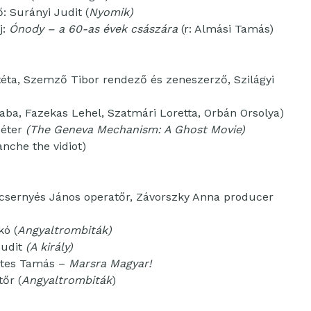
 Surányi Judit (
Nyomik)
j:
Ónody – a 60-as évek császára
(r: Almási Tamás)
ztéta, Szemző Tibor rendező és zeneszerző, Szilágyi
aba, Fazekas Lehel, Szatmári Loretta, Orbán Orsolya)
Péter
(The Geneva Mechanism: A Ghost Movie)
anche the vidiot)
Vecsernyés János operatőr, Závorszky Anna producer
kó (
Angyaltrombiták)
Judit
(A király)
sztes Tamás –
Marsra Magyar!
tőr (
Angyaltrombiták
)