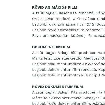
RÖVID ANIMÁCIÓS FILM
A zsűri tagjai: Glaser Kati rendező, Iván
Orosz István rendező, Ulrich Gábor ren
Legjobb rövid animációs film:
27
(r: Bud
Legjobb rövid animációs film rendező: T
Rövid animációs film különdíj:
Az utols
DOKUMENTUMFILM
A zsűri tagjai: Balogh Rita producer, H
Márta televíziós szerkesztő, Medgyesi G
Legjobb dokumentumfilm:
Az életed n
Legjobb dokumentumfilm rendező: Kapro
Legjobb dokumentumfilm különdíj:
A b
RÖVID DOKUMENTUMFILM
A zsűri tagjai: Balogh Rita producer, H
Márta televíziós szerkesztő, Medgyesi G
Legjobb rövid dokumentumfilm:
Háztű