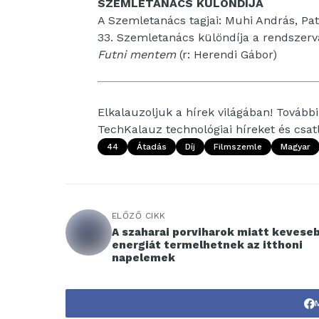
SZEMLETANÁCS KÜLÖNDÍJA
A Szemletanács tagjai: Muhi András, Pa
33. Szemletanács különdíja a rendszervá
Futni mentem
(r: Herendi Gábor)
Elkalauzoljuk a hírek világában! További 
TechKalauz technológiai híreket és csa
44
Átadás
Díj
Filmszemle
Magyar
ELŐZŐ CIKK
A szaharai porviharok miatt kevese
energiát termelhetnek az itthoni
napelemek