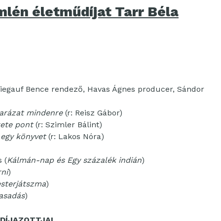
lén életműdíjat Tarr Béla
 Fliegauf Bence rendező, Havas Ágnes producer, Sándor
arázat mindenre
(r: Reisz Gábor)
ete pont
(r: Szimler Bálint)
 egy könyvet
(r: Lakos Nóra)
 (
Kálmán-nap és Egy százalék indián
)
ni
)
sterjátszma
)
asadás
)
DÍJAZOTTJAI