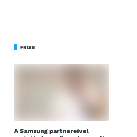
FRISS
A Samsung partnereivel