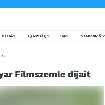
Család
Egészség
Zöld
Szabadidő
jait
ar Filmszemle díjait