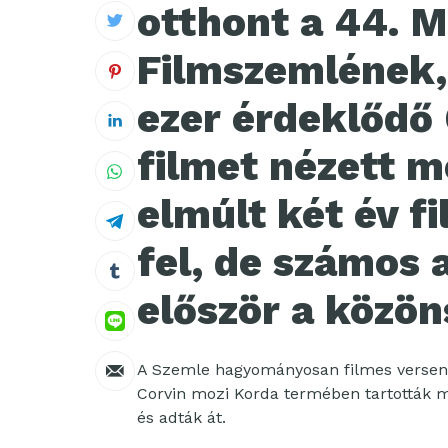
otthont a 44. 
Filmszemlének,
ezer érdeklődő 
filmet nézett m
elmúlt két év f
fel, de számos a
először a közön
A Szemle hagyományosan filmes verseny i
Corvin mozi Korda termében tartották meg
és adták át.