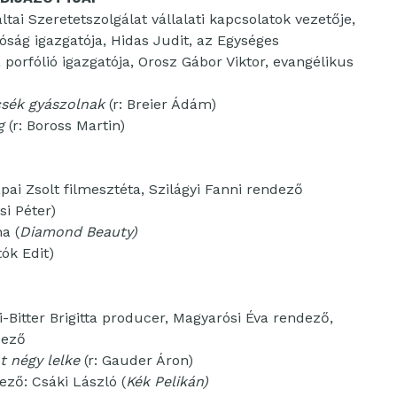
ltai Szeretetszolgálat vállalati kapcsolatok vezetője,
tóság igazgatója, Hidas Judit, az Egységes
porfólió igazgatója, Orosz Gábor Viktor, evangélikus
csék gyászolnak
(r: Breier Ádám)
g
(r: Boross Martin)
ápai Zsolt filmesztéta, Szilágyi Fanni rendező
si Péter)
a (
Diamond Beauty)
tók Edit)
yi-Bitter Brigitta producer, Magyarósi Éva rendező,
dező
t négy lelke
(r: Gauder Áron)
ző: Csáki László (
Kék Pelikán)