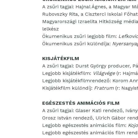
A zsűri tagjai: Hajnal Ágnes, a Magyar Má
Rubovszky Rita, a Ciszterci Iskolai Főha
Magyarországi Izraelita Hitközség média 
lelkész
Ökumenikus zsűri legjobb film:
Lefkovi
Ökumenikus zsűri különdíja:
Nyersanya
KISJÁTÉKFILM
A zsűri tagjai: Durst György producer, P
Legjobb kisjátékfilm:
Világvége
(r: Hajmá
Legjobb kisjátékfilmrendező: Korom Ann
Kisjátékfilm különdíj:
Fratrum
(r: Nagyis
EGÉSZESTÉS ANIMÁCIÓS FILM
A zsűri tagjai: Glaser Kati rendező, Iván
Orosz István rendező, Ulrich Gábor ren
Legjobb egészestés animációs film:
Kojo
Legjobb egészestés animációs film rende