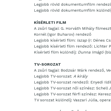
Legjobb rövid dokumentumfilm rendező:
Legjobb rövid dokumentumfilm különdí
KÍSÉRLETI FILM
A zsűri tagjai: G. Horváth Mihály filmes
Kornél (Igor Buharov) rendező
Legjobb kísérleti film:
Iszap
(r: Dénes Cs
Legjobb kísérleti film rendező: Lichter 
Kísérleti film különdíj:
Dunna Imágó
(bl
TV-SOROZAT
A zsűri tagjai: Bodzsár Márk rendező, 
Legjobb TV-sorozat:
A király
Legjobb TV-sorozat rendező: Enyedi Ildi
Legjobb TV-sorozat női színész: Schell 
Legjobb TV-sorozat férfi színész: Kere
TV sorozat különdíj: Vaszari Júlia, opera