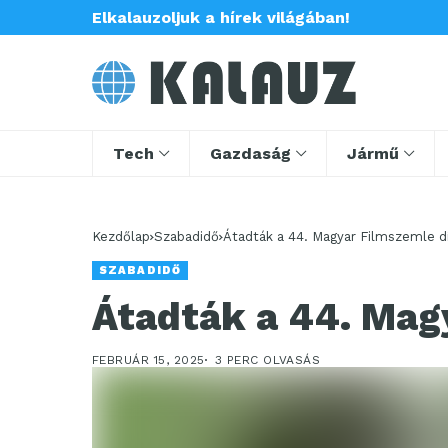
Elkalauzoljuk a hírek világában!
Tech
Gazdaság
Jármű
Kezdőlap
Szabadidő
Átadták a 44. Magyar Filmszemle dí
SZABADIDŐ
Átadták a 44. Magy
FEBRUÁR 15, 2025
3 PERC OLVASÁS