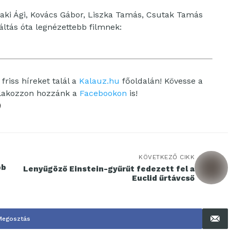
taki Ági, Kovács Gábor, Liszka Tamás, Csutak Tamás
ltás óta legnézettebb filmnek:
friss híreket talál a
Kalauz.hu
főoldalán! Kövesse a
tlakozzon hozzánk a
Facebookon
is!
KÖVETKEZŐ CIKK
bb
Lenyűgöző Einstein-gyűrűt fedezett fel a
Euclid űrtávcső
Megosztás