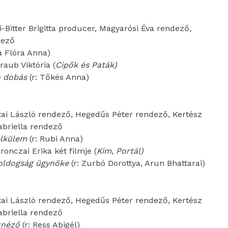
yi-Bitter Brigitta producer, Magyarósi Éva rendező,
dező
a Flóra Anna)
raub Viktória (
Cipők és Paták)
ó dobás
(r: Tőkés Anna)
artai László rendező, Hegedűs Péter rendező, Kertész
abriella rendező
élkülem
(r: Rubi Anna)
nczai Erika két filmje (
Kim, Portál)
oldogság ügynöke
(r: Zurbó Dorottya, Arun Bhattarai)
artai László rendező, Hegedűs Péter rendező, Kertész
abriella rendező
znéző
(r: Ress Abigél)