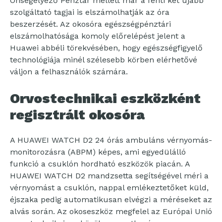
Önsegélyező Pénztár mellett már a fenti két újabb
szolgáltató tagjai is elszámolhatják az óra
beszerzését. Az okosóra egészségpénztári
elszámolhatósága komoly előrelépést jelent a
Huawei abbéli törekvésében, hogy egészségfigyelő
technológiája minél szélesebb körben elérhetővé
váljon a felhasználók számára.
Orvostechnikai eszközként
regisztrált okosóra
A HUAWEI WATCH D2 24 órás ambuláns vérnyomás-
monitorozásra (ABPM) képes, ami egyedülálló
funkció a csuklón hordható eszközök piacán. A
HUAWEI WATCH D2 mandzsetta segítségével méri a
vérnyomást a csuklón, nappal emlékeztetőket küld,
éjszaka pedig automatikusan elvégzi a méréseket az
alvás során. Az okoseszköz megfelel az Európai Unió