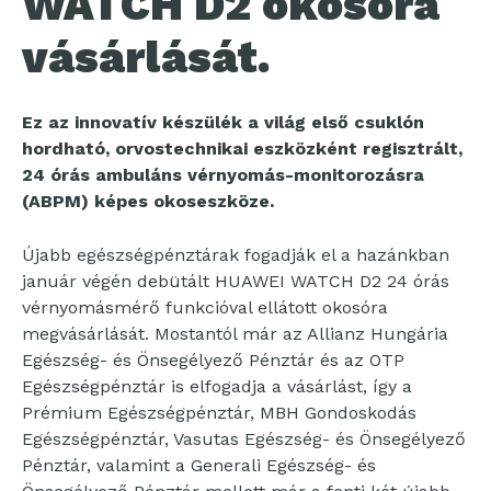
WATCH D2 okosóra
vásárlását.
Ez az innovatív készülék a világ első csuklón
hordható, orvostechnikai eszközként regisztrált,
24 órás ambuláns vérnyomás-monitorozásra
(ABPM) képes okoseszköze.
Újabb egészségpénztárak fogadják el a hazánkban
január végén debütált HUAWEI WATCH D2 24 órás
vérnyomásmérő funkcióval ellátott okosóra
megvásárlását. Mostantól már az Allianz Hungária
Egészség- és Önsegélyező Pénztár és az OTP
Egészségpénztár is elfogadja a vásárlást, így a
Prémium Egészségpénztár, MBH Gondoskodás
Egészségpénztár, Vasutas Egészség- és Önsegélyező
Pénztár, valamint a Generali Egészség- és