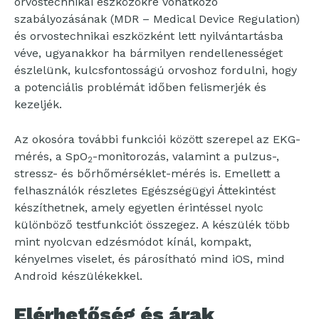
orvostechnikai eszközökre vonatkozó
szabályozásának (MDR – Medical Device Regulation)
és orvostechnikai eszközként lett nyilvántartásba
véve, ugyanakkor ha bármilyen rendellenességet
észlelünk, kulcsfontosságú orvoshoz fordulni, hogy
a potenciális problémát időben felismerjék és
kezeljék.
Az okosóra további funkciói között szerepel az EKG-
mérés, a SpO
-monitorozás, valamint a pulzus-,
2
stressz- és bőrhőmérséklet-mérés is. Emellett a
felhasználók részletes Egészségügyi Áttekintést
készíthetnek, amely egyetlen érintéssel nyolc
különböző testfunkciót összegez. A készülék több
mint nyolcvan edzésmódot kínál, kompakt,
kényelmes viselet, és párosítható mind iOS, mind
Android készülékekkel.
Elérhetőség és árak