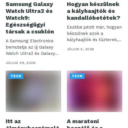
Samsung Galaxy
Hogyan készülnek
Watch Ultra2 és
a kályhaajtók és
Watch9:
kandallóbetétek?
Egészségügyi
Eszébe jutott már, hogyan
társak a csuklón
készülnek azok a
kályhaajtók és tűzterek,
A Samsung Electronics
amelyek otthonaink...
bemutatja az új Galaxy
JÚLIUS 5, 2026
Watch Ultra2 és Galaxy
Watch9...
JÚLIUS 29, 2026
TECH
TECH
Itt az
A maratoni