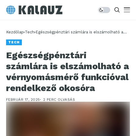
Kezdőlap
Tech
Egészségpénztári számlára is elszámolható a
vérnyomásmérő funkcióval rendelkező okosóra
TECH
Egészségpénztári
számlára is elszámolható a
vérnyomásmérő funkcióval
rendelkező okosóra
FEBRUÁR 17, 2025
2 PERC OLVASÁS