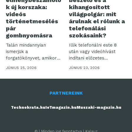
élménybeszámoló
beszélő és a
k új korszaka:
kihangosított
videós
világpolgár: mit
történetmesélés
árulnak el rólunk a
pár
telefonálási
gombnyomásra
szokásaink?
Talán mindannyian
Illik telefonálni este 8
ismerjük a
után vagy videóhívást
forgatókönyvet, amikor
indítani előzetes
egy felejthetetlen
bejelentés nélkül? Bár...
JÚNIUS 25, 2026
JÚNIUS 23, 2026
utazásról hazatérve több
száz...
PARTNEREINK
Technokrata.hu
IoTmagazin.hu
Muszaki-magazin.hu
© | Minden jog fenntartva | Kalauz