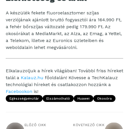
A készülék fekete fluoroelasztomer szíjas
verziójának ajánlott bruttó fogyasztói ára 164.990 Ft,
a fehér bőrszíjas változaté pedig 179.990 Ft. Az
okosórákat a MediaMarkt, az Alza, az Emag, a Yettel,
a Telekom, illetve az Euronics üzleteiben és
weboldalain lehet megvásárolni.
Elkalauzoljuk a hírek világában! További friss híreket
talál a
Kalauz.hu
főoldalán! Kövesse a TechKalauz
technológiai híreket és csatlakozzon hozzánk a
Facebookon
is!
Egészségpénztár
Elszámolható
Huawei
Okosóra
ELŐZŐ CIKK
KÖVETKEZŐ CIKK