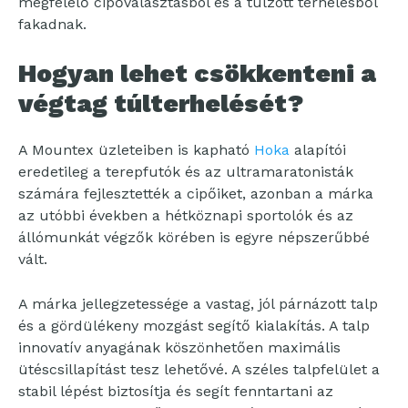
megfelelő cipőválasztásból és a túlzott terhelésből
fakadnak.
Hogyan lehet csökkenteni a
végtag túlterhelését?
A Mountex üzleteiben is kapható
Hoka
alapítói
eredetileg a terepfutók és az ultramaratonisták
számára fejlesztették a cipőiket, azonban a márka
az utóbbi években a hétköznapi sportolók és az
állómunkát végzők körében is egyre népszerűbbé
vált.
A márka jellegzetessége a vastag, jól párnázott talp
és a gördülékeny mozgást segítő kialakítás. A talp
innovatív anyagának köszönhetően maximális
ütéscsillapítást tesz lehetővé. A széles talpfelület a
stabil lépést biztosítja és segít fenntartani az