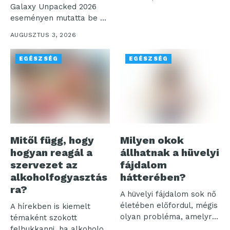
Az...
Galaxy Unpacked 2026
eseményen mutatta be a
digitális...
AUGUSZTUS 3, 2026
EGÉSZSÉG
EGÉSZSÉG
Mitől függ, hogy
Milyen okok
hogyan reagál a
állhatnak a hüvelyi
szervezet az
fájdalom
alkoholfogyasztás
hátterében?
ra?
A hüvelyi fájdalom sok nő
életében előfordul, mégis
A hírekben is kiemelt
olyan probléma, amelyről
témaként szokott
sokan...
felbukkanni, ha alkoholos