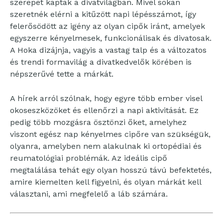
szerepet kaptak a divatvilágban. Mivel sokan
szeretnék elérni a kitűzött napi lépésszámot, így
felerősödött az igény az olyan cipők iránt, amelyek
egyszerre kényelmesek, funkcionálisak és divatosak.
A Hoka dizájnja, vagyis a vastag talp és a változatos
és trendi formavilág a divatkedvelők körében is
népszerűvé tette a márkát.
A hírek arról szólnak, hogy egyre több ember visel
okoseszközöket és ellenőrzi a napi aktivitását. Ez
pedig több mozgásra ösztönzi őket, amelyhez
viszont egész nap kényelmes cipőre van szükségük,
olyanra, amelyben nem alakulnak ki ortopédiai és
reumatológiai problémák. Az ideális cipő
megtalálása tehát egy olyan hosszú távú befektetés,
amire kiemelten kell figyelni, és olyan márkát kell
választani, ami megfelelő a láb számára.