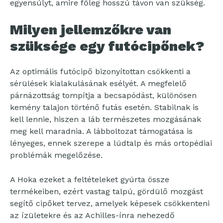
egyensúlyt, amire főleg hosszú távon van szükség.
Milyen jellemzőkre van
szüksége egy futócipőnek?
Az optimális futócipő bizonyítottan csökkenti a
sérülések kialakulásának esélyét. A megfelelő
párnázottság tompítja a becsapódást, különösen
kemény talajon történő futás esetén. Stabilnak is
kell lennie, hiszen a láb természetes mozgásának
meg kell maradnia. A lábboltozat támogatása is
lényeges, ennek szerepe a lúdtalp és más ortopédiai
problémák megelőzése.
A Hoka ezeket a feltételeket gyúrta össze
termékeiben, ezért vastag talpú, gördülő mozgást
segítő cipőket tervez, amelyek képesek csökkenteni
az ízületekre és az Achilles-ínra nehezedő