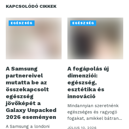
KAPCSOLÓDÓ CIKKEK
EGÉSZSÉG
EGÉSZSÉG
A Samsung
A fogápolás új
partnereivel
dimenziói:
mutatta be az
egészség,
összekapcsolt
esztétika és
egészség
innováció
jövőképét a
Mindannyian szeretnénk
Galaxy Unpacked
egészséges és ragyogó
2026 eseményen
fogakat, amikkel bátran
mosolyoghatunk a világra.
A Samsung a londoni
JÚLIUS 10, 2026