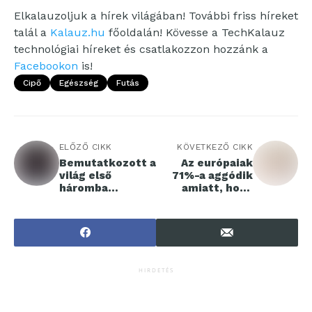
Elkalauzoljuk a hírek világában! További friss híreket
talál a
Kalauz.hu
főoldalán! Kövesse a TechKalauz
technológiai híreket és csatlakozzon hozzánk a
Facebookon
is!
Cipő
Egészség
Futás
ELŐZŐ CIKK
KÖVETKEZŐ CIKK
Bemutatkozott a
Az európaiak
világ első
71%-a aggódik
háromba
amiatt, hogy
hajtható
gyereke
okostelefonja
megrongálja
telefonját
HIRDETÉS