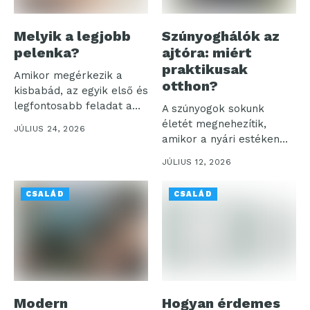
Melyik a legjobb
Szúnyoghálók az
pelenka?
ajtóra: miért
praktikusak
Amikor megérkezik a
otthon?
kisbabád, az egyik első és
legfontosabb feladat a
A szúnyogok sokunk
megfelelő...
életét megnehezítik,
JÚLIUS 24, 2026
amikor a nyári estéken
akarjuk élvezni a...
JÚLIUS 12, 2026
CSALÁD
CSALÁD
Modern
Hogyan érdemes