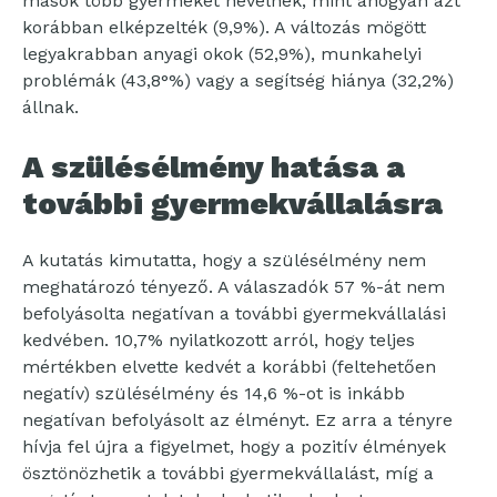
mások több gyermeket nevelnek, mint ahogyan azt
korábban elképzelték (9,9%). A változás mögött
legyakrabban anyagi okok (52,9%), munkahelyi
problémák (43,8°%) vagy a segítség hiánya (32,2%)
állnak.
A szülésélmény hatása a
további gyermekvállalásra
A kutatás kimutatta, hogy a szülésélmény nem
meghatározó tényező. A válaszadók 57 %-át nem
befolyásolta negatívan a további gyermekvállalási
kedvében. 10,7% nyilatkozott arról, hogy teljes
mértékben elvette kedvét a korábbi (feltehetően
negatív) szülésélmény és 14,6 %-ot is inkább
negatívan befolyásolt az élményt. Ez arra a tényre
hívja fel újra a figyelmet, hogy a pozitív élmények
ösztönözhetik a további gyermekvállalást, míg a