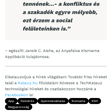
tennének…- a konfliktus és
a szakadék egyre mélyebb,
ezt érzem a social
felületeinken is.”
– egészíti Jansik C. Aisha, az Anyafalva Kismama
Applikáció tulajdonosa.
Elkalauzoljuk a hírek világában! További friss híreket
talál a
Kalauz.hu
főoldalán! Kövesse a TechKalauz
technológiai híreket és csatlakozzon hozzánk a
Facebookon
is!
App
Felmérés
Gyermekvállalás
Kismama
KSH
Magyarország