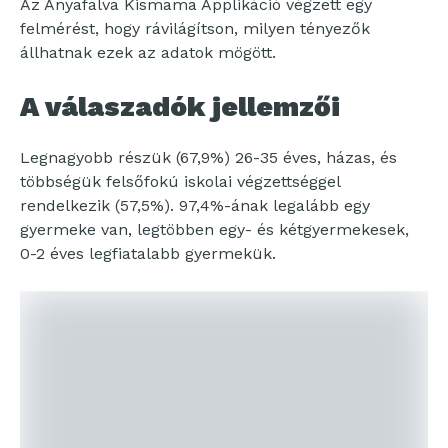
Az Anyafalva Kismama Applikáció végzett egy
felmérést, hogy rávilágítson, milyen tényezők
állhatnak ezek az adatok mögött.
A válaszadók jellemzői
Legnagyobb részük (67,9%) 26-35 éves, házas, és
többségük felsőfokú iskolai végzettséggel
rendelkezik (57,5%). 97,4%-ának legalább egy
gyermeke van, legtöbben egy- és kétgyermekesek,
0-2 éves legfiatalabb gyermekük.