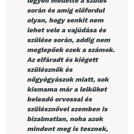
legyen mellette a szülés
során és amíg előfordul
olyan, hogy senkit nem
lehet vele a vajúdása és
szülése során, addig nem
meglepőek ezek a számok.
Az elfáradt és kiégett
szülésznők és
nőgyógyászok miatt, sok
kismama már a lelküket
beleadó orvossal és
szülésznővel szemben is
bizalmatlan, noha azok
mindent meg is tesznek,