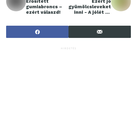
Erősített
Ezért jó
gumiabroncs –
gyümölcsleveket
ezért válaszd!
inni - A jólét és
az egészség
forrása
HIRDETÉS