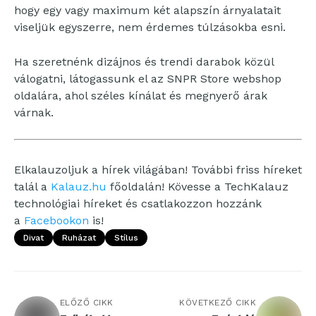
hogy egy vagy maximum két alapszín árnyalatait
viseljük egyszerre, nem érdemes túlzásokba esni.
Ha szeretnénk dizájnos és trendi darabok közül
válogatni, látogassunk el az SNPR Store webshop
oldalára, ahol széles kínálat és megnyerő árak
várnak.
Elkalauzoljuk a hírek világában! További friss híreket
talál a
Kalauz.hu
főoldalán! Kövesse a TechKalauz
technológiai híreket és csatlakozzon hozzánk
a
Facebookon
is!
Divat
Ruházat
Stílus
ELŐZŐ CIKK
KÖVETKEZŐ CIKK