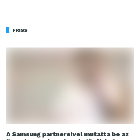
FRISS
A Samsung partnereivel mutatta be az