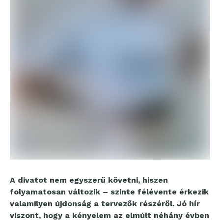
A divatot nem egyszerű követni, hiszen
folyamatosan változik – szinte félévente érkezik
valamilyen újdonság a tervezők részéről. Jó hír
viszont, hogy a kényelem az elmúlt néhány évben