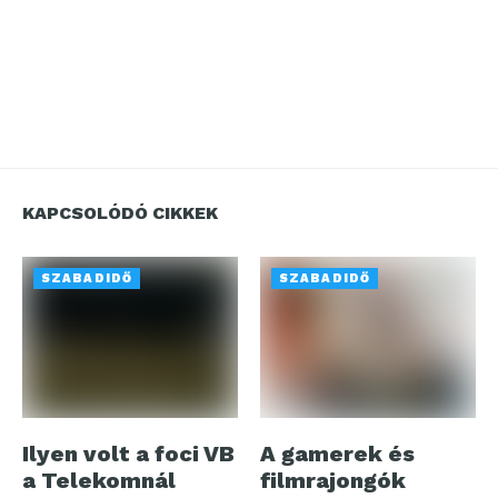
KAPCSOLÓDÓ CIKKEK
SZABADIDŐ
SZABADIDŐ
Ilyen volt a foci VB
A gamerek és
a Telekomnál
filmrajongók