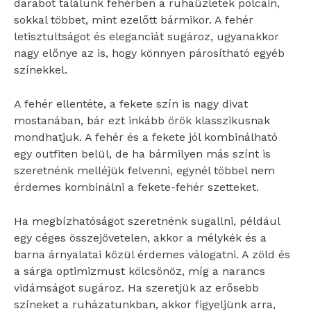
darabot találunk fehérben a ruhaüzletek polcain,
sokkal többet, mint ezelőtt bármikor. A fehér
letisztultságot és eleganciát sugároz, ugyanakkor
nagy előnye az is, hogy könnyen párosítható egyéb
színekkel.
A fehér ellentéte, a fekete szín is nagy divat
mostanában, bár ezt inkább örök klasszikusnak
mondhatjuk. A fehér és a fekete jól kombinálható
egy outfiten belül, de ha bármilyen más színt is
szeretnénk melléjük felvenni, egynél többel nem
érdemes kombinálni a fekete-fehér szetteket.
Ha megbízhatóságot szeretnénk sugallni, például
egy céges összejövetelen, akkor a mélykék és a
barna árnyalatai közül érdemes válogatni. A zöld és
a sárga optimizmust kölcsönöz, míg a narancs
vidámságot sugároz. Ha szeretjük az erősebb
színeket a ruházatunkban, akkor figyeljünk arra,