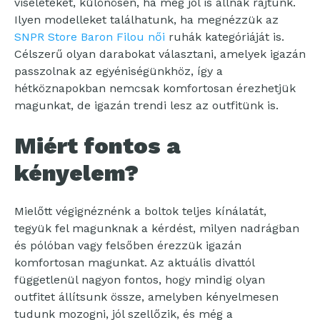
viseleteket, különösen, ha még jól is állnak rajtunk.
Ilyen modelleket találhatunk, ha megnézzük az
SNPR Store Baron Filou női
ruhák kategóriáját is.
Célszerű olyan darabokat választani, amelyek igazán
passzolnak az egyéniségünkhöz, így a
hétköznapokban nemcsak komfortosan érezhetjük
magunkat, de igazán trendi lesz az outfitünk is.
Miért fontos a
kényelem?
Mielőtt végignéznénk a boltok teljes kínálatát,
tegyük fel magunknak a kérdést, milyen nadrágban
és pólóban vagy felsőben érezzük igazán
komfortosan magunkat. Az aktuális divattól
függetlenül nagyon fontos, hogy mindig olyan
outfitet állítsunk össze, amelyben kényelmesen
tudunk mozogni, jól szellőzik, és még a