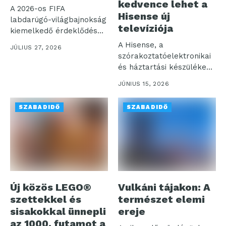
kedvence lehet a
A 2026-os FIFA
Hisense új
labdarúgó-világbajnokság
televíziója
kiemelkedő érdeklődés
mellett zajlott a Telekom
A Hisense, a
JÚLIUS 27, 2026
TV és...
szórakoztatóelektronikai
és háztartási készülékek
piacának egyik vezető
JÚNIUS 15, 2026
globális szereplője...
SZABADIDŐ
SZABADIDŐ
Új közös LEGO®
Vulkáni tájakon: A
szettekkel és
természet elemi
sisakokkal ünnepli
ereje
az 1000. futamot a