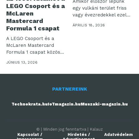
Amikor először lépünk
LEGO Csoport és a
egy vulkáni terület friss
McLaren
vagy évezredekkel ezelőtt
Mastercard
megszilárdult talajára,...
ÁPRILIS 18, 2026
Formula 1 csapat
A LEGO Csoport és a
McLaren Mastercard
Formula 1 csapat közösen
ünnepli...
JÚNIUS 13, 2026
PARTNEREINK
Technokrata.hu
IoTmagazin.hu
Muszaki-magazin.hu
© | Minden jog fenntartva | Kalauz
Kapcsolat /
Hirdetés /
Adatvédelem