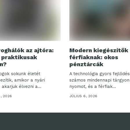
oghálók az ajtóra:
Modern kiegészítők
 praktikusak
férfiaknak: okos
n?
pénztárcák
ogok sokunk életét
A technológia gyors fejlődé
zítik, amikor a nyári
számos mindennapi tárgyon
akarjuk élvezni a...
nyomot, és a férfiak...
2, 2026
JÚLIUS 6, 2026