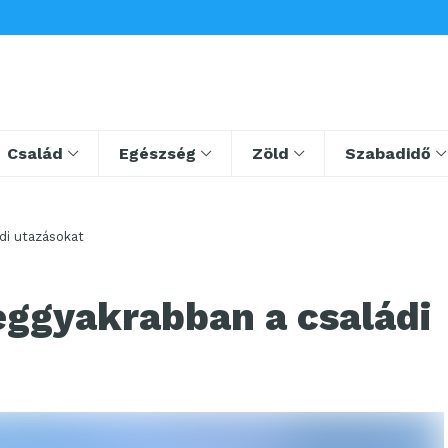
Család
Egészség
Zöld
Szabadidő
di utazásokat
eggyakrabban a családi