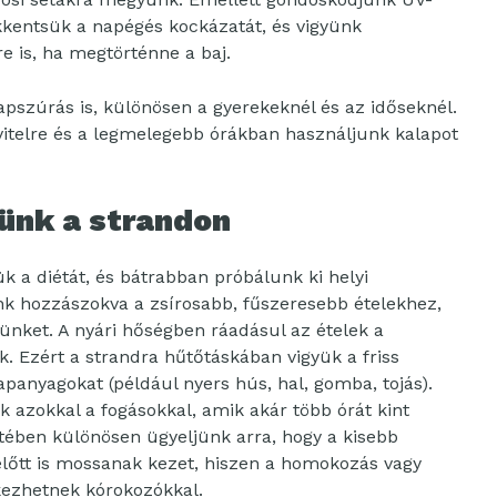
kkentsük a napégés kockázatát, és vigyünk
e is, ha megtörténne a baj.
pszúrás is, különösen a gyerekeknél és az időseknél.
vitelre és a legmelegebb órákban használjunk kalapot
ünk a strandon
k a diétát, és bátrabban próbálunk ki helyi
k hozzászokva a zsírosabb, fűszeresebb ételekhez,
ünket. A nyári hőségben ráadásul az ételek a
Ezért a strandra hűtőtáskában vigyük a friss
apanyagokat (például nyers hús, hal, gomba, tojás).
 azokkal a fogásokkal, amik akár több órát kint
etében különösen ügyeljünk arra, hogy a kisebb
 előtt is mossanak kezet, hiszen a homokozás vagy
kezhetnek kórokozókkal.