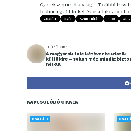
Gyerekszemmel a világ – További friss hí
technológiai híreket és csatlakozzon h
Családi
Nyár
Szabotálás
Tipp
Utaz
ELŐZŐ CIKK
A magyarok fele kétévente utazik
külföldre – sokan még mindig bizto
nélkül
KAPCSOLÓDÓ CIKKEK
CSALÁD
CSAL