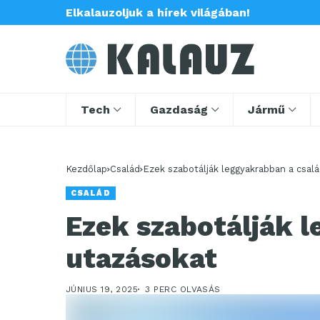
Elkalauzoljuk a hírek világában!
Tech
Gazdaság
Jármű
Kezdőlap
Család
Ezek szabotálják leggyakrabban a csalá
CSALÁD
Ezek szabotálják l
utazásokat
JÚNIUS 19, 2025
3 PERC OLVASÁS