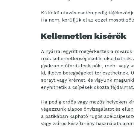
Külföldi utazás esetén pedig tájékozódj
Ha nem, kerüljük el az ezzel mosott zöl
Kellemetlen kísérők
A nyárral együtt megérkeztek a rovarok 
más kellemetlenségeket is okozhatnak. 
gyakran előfordulnak pók-, méh- vagy ku
ki, illetve betegségeket terjeszthetnek.
sprayt vagy krémet, és vigyünk magunk
enyhíthetik a csípések okozta fájdalmat.
Ha pedig erdős vagy mezős helyeken kir
végezzünk alapos önvizsgálatot és ellen
a patikában kapható rugós acélcsipessze
vagy zsíros készítmény használata azonb