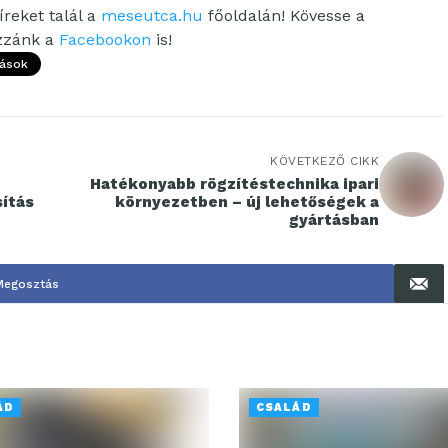
reket talál a
meseutca.hu
főoldalán! Kövesse a
ozzánk a
Facebookon
is!
ások
KÖVETKEZŐ CIKK
Hatékonyabb rögzítéstechnika ipari
sítás
környezetben – új lehetőségek a
gyártásban
Megosztás
ÁD
CSALÁD