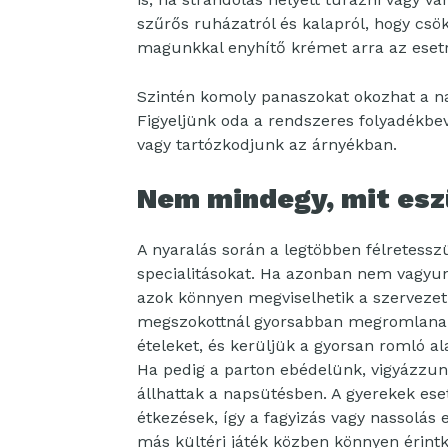
szűrős ruházatról és kalapról, hogy csö
magunkkal enyhítő krémet arra az esetr
Szintén komoly panaszokat okozhat a na
Figyeljünk oda a rendszeres folyadékbe
vagy tartózkodjunk az árnyékban.
Nem mindegy, mit esz
A nyaralás során a legtöbben félretesszü
specialitásokat. Ha azonban nem vagyun
azok könnyen megviselhetik a szervezet
megszokottnál gyorsabban megromlanak. 
ételeket, és kerüljük a gyorsan romló al
Ha pedig a parton ebédelünk, vigyázzunk
állhattak a napsütésben. A gyerekek es
étkezések, így a fagyizás vagy nassolás
más kültéri játék közben könnyen érint