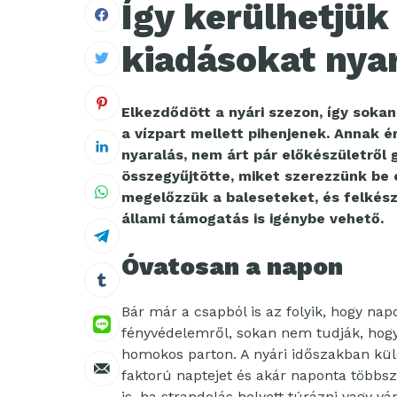
Így kerülhetjük 
kiadásokat nya
Elkezdődött a nyári szezon, így soka
a vízpart mellett pihenjenek. Annak 
nyaralás, nem árt pár előkészületrő
összegyűjtötte, miket szerezzünk be é
megelőzzük a baleseteket, és felkész
állami támogatás is igénybe vehető.
Óvatosan a napon
Bár már a csapból is az folyik, hogy na
fényvédelemről, sokan nem tudják, hogy
homokos parton. A nyári időszakban kü
faktorú naptejet és akár naponta többs
is, ha strandolás helyett túrázni vagy 