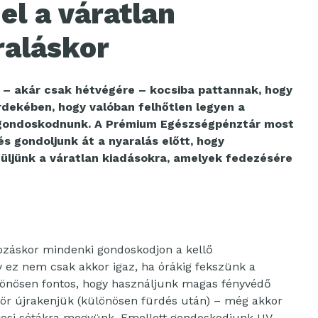
el a váratlan
raláskor
n – akár csak hétvégére – kocsiba pattannak, hogy
érdekében, hogy valóban felhőtlen legyen a
l gondoskodnunk. A Prémium Egészségpénztár most
s gondoljunk át a nyaralás előtt, hogy
üljünk a váratlan kiadásokra, amelyek fedezésére
pozáskor mindenki gondoskodjon a kellő
 ez nem csak akkor igaz, ha órákig fekszünk a
lönösen fontos, hogy használjunk magas fényvédő
zör újrakenjük (különösen fürdés után) – még akkor
városi sétákra megyünk. Emellett gondoskodjunk UV-