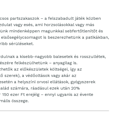
vicsos partszakaszok – a felszabadult játék közben
dulat vagy esés, ami horzsolásokkal vagy más
vigyünk mindenképpen magunkkal sebfertőtlenítőt és
t elsősegélycsomagot is beszerezhetünk a patikákban,
ribb sérüléseket.
ordulnak a kisebb-nagyobb balesetek és rosszullétek,
szére felkészülhetünk – anyagilag is.
hetők az előkészületek költségei, így az
tő szerek), a védőoltások vagy akár az
esetén a helyszíni orvosi ellátások, gyógyszerek
család számára, ráadásul ezek után 20%
 150 ezer Ft erejéig – ennyi ugyanis az évente
ális összege.