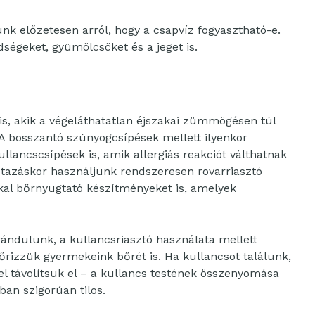
unk előzetesen arról, hogy a csapvíz fogyasztható-e.
dségeket, gyümölcsöket és a jeget is.
is, akik a végeláthatatlan éjszakai zümmögésen túl
A bosszantó szúnyogcsípések mellett ilyenkor
llancscsípések is, amik allergiás reakciót válthatnak
 Utazáskor használjunk rendszeresen rovarriasztó
kal bőrnyugtató készítményeket is, amelyek
ándulunk, a kullancsriasztó használata mellett
őrizzük gyermekeink bőrét is. Ha kullancsot találunk,
l távolítsuk el – a kullancs testének összenyomása
an szigorúan tilos.