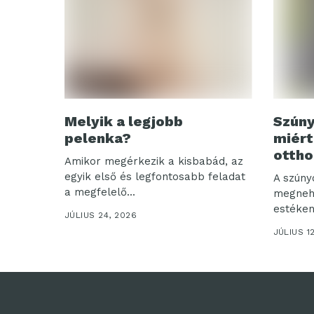
Melyik a legjobb
Szúny
pelenka?
miért
ottho
Amikor megérkezik a kisbabád, az
egyik első és legfontosabb feladat
A szúny
a megfelelő...
megnehe
estéken 
JÚLIUS 24, 2026
JÚLIUS 1