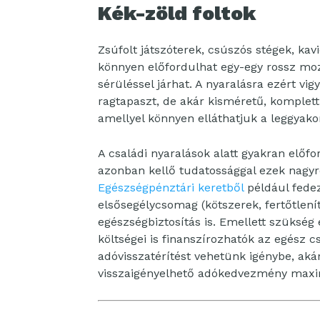
Kék-zöld foltok
Zsúfolt játszóterek, csúszós stégek, ka
könnyen előfordulhat egy-egy rossz moz
sérüléssel járhat. A nyaralásra ezért 
ragtapaszt, de akár kisméretű, komplet
amellyel könnyen elláthatjuk a leggyako
A családi nyaralások alatt gyakran előf
azonban kellő tudatossággal ezek nagyré
Egészségpénztári keretből
például fedez
elsősegélycsomag (kötszerek, fertőtlení
egészségbiztosítás is. Emellett szükség 
költségei is finanszírozhatók az egész 
adóvisszatérítést vehetünk igénybe, akár
visszaigényelhető adókedvezmény maxim