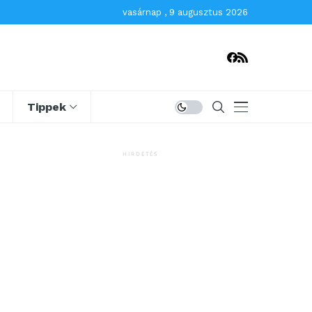
vasárnap , 9 augusztus 2026
Tippek
HIRDETÉS