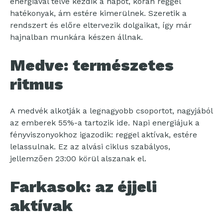
energiával telve kezdik a napot, korán reggel
hatékonyak, ám estére kimerülnek. Szeretik a
rendszert és előre eltervezik dolgaikat, így már
hajnalban munkára készen állnak.
Medve: természetes
ritmus
A medvék alkotják a legnagyobb csoportot, nagyjából
az emberek 55%-a tartozik ide. Napi energiájuk a
fényviszonyokhoz igazodik: reggel aktívak, estére
lelassulnak. Ez az alvási ciklus szabályos,
jellemzően 23:00 körül alszanak el.
Farkasok: az éjjeli
aktívak