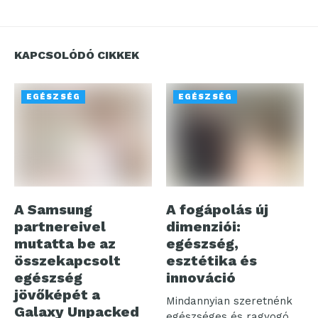
KAPCSOLÓDÓ CIKKEK
EGÉSZSÉG
EGÉSZSÉG
A Samsung
A fogápolás új
partnereivel
dimenziói:
mutatta be az
egészség,
összekapcsolt
esztétika és
egészség
innováció
jövőképét a
Mindannyian szeretnénk
Galaxy Unpacked
egészséges és ragyogó