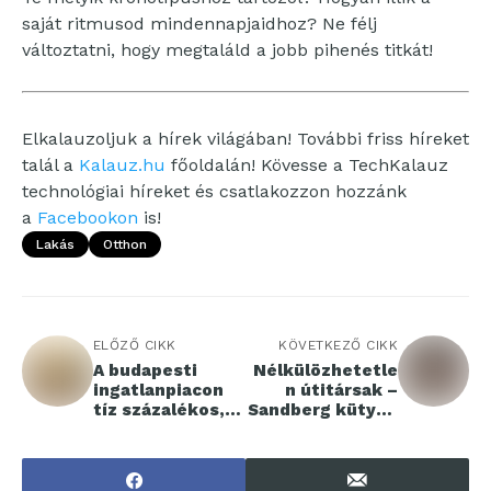
saját ritmusod mindennapjaidhoz? Ne félj
változtatni, hogy megtaláld a jobb pihenés titkát!
Elkalauzoljuk a hírek világában! További friss híreket
talál a
Kalauz.hu
főoldalán! Kövesse a TechKalauz
technológiai híreket és csatlakozzon hozzánk
a
Facebookon
is!
Lakás
Otthon
ELŐZŐ CIKK
KÖVETKEZŐ CIKK
A budapesti
Nélkülözhetetle
ingatlanpiacon
n útitársak –
tíz százalékos,
Sandberg kütyük
vidéken
minden
magasabb
kalandhoz
áremelkedés
várható