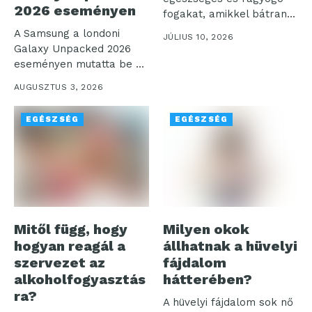
2026 eseményen
fogakat, amikkel bátran
mosolyoghatunk a világra.
A Samsung a londoni
JÚLIUS 10, 2026
Az...
Galaxy Unpacked 2026
eseményen mutatta be a
digitális...
AUGUSZTUS 3, 2026
EGÉSZSÉG
EGÉSZSÉG
Mitől függ, hogy
Milyen okok
hogyan reagál a
állhatnak a hüvelyi
szervezet az
fájdalom
alkoholfogyasztás
hátterében?
ra?
A hüvelyi fájdalom sok nő