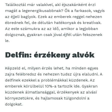
Találkoztál már valakivel, aki éjszakánként érzi
magát a legenergikusabbnak? Ők a farkasok, vagyis
az éjjeli baglyok. Ezek az emberek reggel nehezen
ébrednek fel, de délután hatékonyak és kreatívak.
Az este számukra az az idő, amikor a legjobban
dolgoznak, gyakran csak jóval éjfél után fekszenek
le.
Delfin: érzékeny alvók
Képzeld el, milyen érzés lehet, ha minden egyes
zajra felébredsz és nehezen tudsz újra elaludni. A
delfinek ezekkel a problémákkal küzdenek. Az
emberek körülbelül 10%-a tartozik ide. Gyakran
küzdenek álmatlansággal, érzékenyek az alvási
környezetükre, és hajlamosak túlgondolni a
dolgokat.