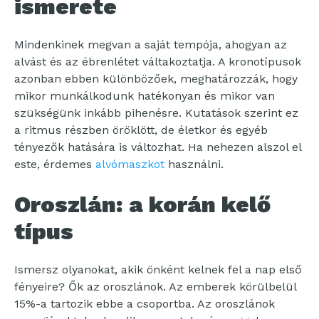
ismerete
Mindenkinek megvan a saját tempója, ahogyan az
alvást és az ébrenlétet váltakoztatja. A kronotípusok
azonban ebben különbözőek, meghatározzák, hogy
mikor munkálkodunk hatékonyan és mikor van
szükségünk inkább pihenésre. Kutatások szerint ez
a ritmus részben öröklött, de életkor és egyéb
tényezők hatására is változhat. Ha nehezen alszol el
este, érdemes
alvómaszkot
használni.
Oroszlán: a korán kelő
típus
Ismersz olyanokat, akik önként kelnek fel a nap első
fényeire? Ők az oroszlánok. Az emberek körülbelül
15%-a tartozik ebbe a csoportba. Az oroszlánok