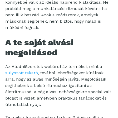
könnyebbé válik az ideális napirend kialakítása. Ne
próbáld meg a munkatársaid ritmusát követni, ha
nem illik hozzád. Azok a módszerek, amelyek
másoknak segítenek, nem biztos, hogy nálad is
működni fognak.
A te saját alvási
megoldásod
Az AludniSzeretek webáruház termékei, mint a
súlyozott takaró
, további lehetőségeket kínálnak
arra, hogy az alvás minőségén javíts. Megoldásaik
segíthetnek a belső ritmushoz igazítani az
életritmusod. A cég alvási nehézségekre specializált
blogot is vezet, amelyben praktikus tanácsokat és
útmutatást nyújt.
Te melyik kronotípushoz tartozol? Hogyan illik a