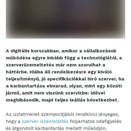
A digitális korszakban, amikor a vállalkozások
működése egyre inkább függ a technológiától, a
szerverüzemeltetés már nem szorulhat a
háttérbe. Hiába áll rendelkezésre egy kiváló
teljesítményű, jó specifikációkkal bíró szerver, ha
a karbantartása elmarad, olyan, mint egy közúti
jármű, amit nem viszünk szervizbe: idővel
meghibásodik, majd teljes leállás következhet.
Az üzletmenet szempontjából rendkívül lényeges,
hogy a
szerver üzemeltetés
folyamatos odafigyelés
és átgondolt karbantartás mellett működjön.