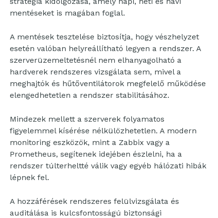
stratégia kidolgozása, amely napi, heti és havi
mentéseket is magában foglal.
A mentések tesztelése biztosítja, hogy vészhelyzet
esetén valóban helyreállítható legyen a rendszer. A
szerverüzemeltetésnél nem elhanyagolható a
hardverek rendszeres vizsgálata sem, mivel a
meghajtók és hűtőventilátorok megfelelő működése
elengedhetetlen a rendszer stabilitásához.
Mindezek mellett a szerverek folyamatos
figyelemmel kísérése nélkülözhetetlen. A modern
monitoring eszközök, mint a Zabbix vagy a
Prometheus, segítenek idejében észlelni, ha a
rendszer túlterheltté válik vagy egyéb hálózati hibák
lépnek fel.
A hozzáférések rendszeres felülvizsgálata és
auditálása is kulcsfontosságú biztonsági