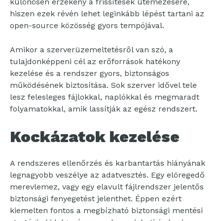
különösen érzékeny a frissítések ütemezésére,
hiszen ezek révén lehet leginkább lépést tartani az
open-source közösség gyors tempójával.
Amikor a szerverüzemeltetésről van szó, a
tulajdonképpeni cél az erőforrások hatékony
kezelése és a rendszer gyors, biztonságos
működésének biztosítása. Sok szerver idővel tele
lesz felesleges fájlokkal, naplókkal és megmaradt
folyamatokkal, amik lassítják az egész rendszert.
Kockázatok kezelése
A rendszeres ellenőrzés és karbantartás hiányának
legnagyobb veszélye az adatvesztés. Egy elöregedő
merevlemez, vagy egy elavult fájlrendszer jelentős
biztonsági fenyegetést jelenthet. Éppen ezért
kiemelten fontos a megbízható biztonsági mentési