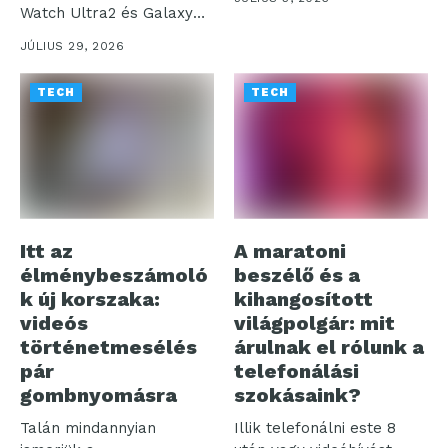
Watch Ultra2 és Galaxy
Watch9...
JÚLIUS 29, 2026
TECH
TECH
Itt az
A maratoni
élménybeszámoló
beszélő és a
k új korszaka:
kihangosított
videós
világpolgár: mit
történetmesélés
árulnak el rólunk a
pár
telefonálási
gombnyomásra
szokásaink?
Talán mindannyian
Illik telefonálni este 8