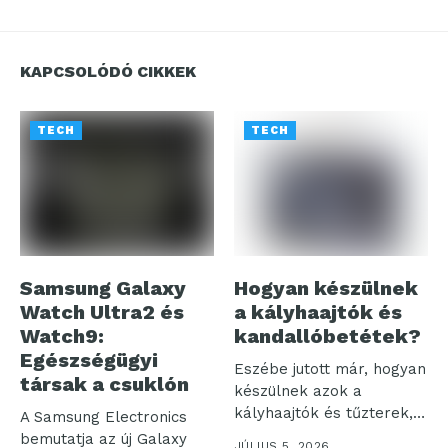
KAPCSOLÓDÓ CIKKEK
TECH
TECH
Samsung Galaxy
Hogyan készülnek
Watch Ultra2 és
a kályhaajtók és
Watch9:
kandallóbetétek?
Egészségügyi
Eszébe jutott már, hogyan
társak a csuklón
készülnek azok a
kályhaajtók és tűzterek,
A Samsung Electronics
amelyek otthonaink...
bemutatja az új Galaxy
JÚLIUS 5, 2026