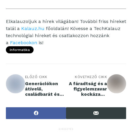
Elkalauzoljuk a hírek világában! További friss híreket
talál a
Kalauz.hu
főoldalán! Kövesse a TechKalauz
technológiai híreket és csatlakozzon hozzánk
a
Facebookon
is!
Informatika
ELŐZŐ CIKK
KÖVETKEZŐ CIKK
Generációkon
A fáradtság és a
átívelő,
figyelemzavar
családbarát és
kockázata:
szerethető:
maradj éber a
díjakat nyert a
téli utakon
Lufthansa
Systems
Hungária
HIRDETÉS