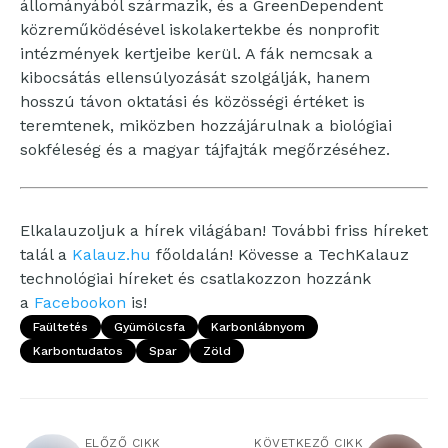
állományából származik, és a GreenDependent
közreműködésével iskolakertekbe és nonprofit
intézmények kertjeibe kerül. A fák nemcsak a
kibocsátás ellensúlyozását szolgálják, hanem
hosszú távon oktatási és közösségi értéket is
teremtenek, miközben hozzájárulnak a biológiai
sokféleség és a magyar tájfajták megőrzéséhez.
Elkalauzoljuk a hírek világában! További friss híreket
talál a
Kalauz.hu
főoldalán! Kövesse a TechKalauz
technológiai híreket és csatlakozzon hozzánk
a
Facebookon
is!
Faültetés
Gyümölcsfa
Karbonlábnyom
Karbontudatos
Spar
Zöld
ELŐZŐ CIKK
KÖVETKEZŐ CIKK