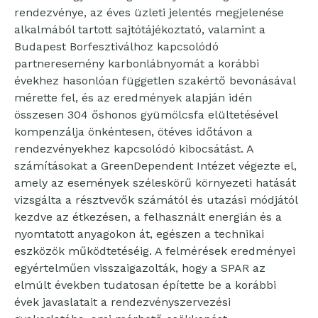
rendezvénye, az éves üzleti jelentés megjelenése
alkalmából tartott sajtótájékoztató, valamint a
Budapest Borfesztiválhoz kapcsolódó
partneresemény karbonlábnyomát a korábbi
évekhez hasonlóan független szakértő bevonásával
mérette fel, és az eredmények alapján idén
összesen 304 őshonos gyümölcsfa elültetésével
kompenzálja önkéntesen, ötéves időtávon a
rendezvényekhez kapcsolódó kibocsátást. A
számításokat a GreenDependent Intézet végezte el,
amely az események széleskörű környezeti hatását
vizsgálta a résztvevők számától és utazási módjától
kezdve az étkezésen, a felhasznált energián és a
nyomtatott anyagokon át, egészen a technikai
eszközök működtetéséig. A felmérések eredményei
egyértelműen visszaigazolták, hogy a SPAR az
elmúlt években tudatosan építette be a korábbi
évek javaslatait a rendezvényszervezési