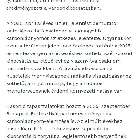
gyakorlatába, ami mérhető csökkenést
eredményezett a karbonkibocsátásban.
A 2025. áprilisi éves üzleti jelentést bemutató
sajtótájékoztató esetében a legnagyobb
karbonlábnyomot az étkezés jelentette. Ugyanakkor
ezen a területen jelentős előrelépés történt: a 2025-
ös rendezvényen az étkezéshez köthető szén-dioxid
kibocsátás az előző évhez viszonyítva csaknem
harmadára csökkent. A javulás elsősorban a
húsételek mennyiségének radikális visszafogásához
köthető, ami jól mutatja, hogy a tudatos
menütervezésnek érdemi környezeti hatása van.
Hasonló tapasztalatokat hozott a 2025. szeptemberi
Budapest Borfesztivál partnereseményének
karbonlábnyom-elemzése is. Az elmúlt évekhez
hasonlóan, itt is az étkezéshez kapcsolódó
kibocsátás bizonyult a legjelentősebb tényezőnek,