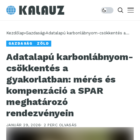
Kezdőlap
Gazdaság
Adatalapú karbonlábnyom-csökkentés a
gyakorlatban: mérés és kompenzáció a
GAZDASÁG
ZÖLD
SPAR meghatározó rendezvényein
Adatalapú karbonlábnyom-
csökkentés a
gyakorlatban: mérés és
kompenzáció a SPAR
meghatározó
rendezvényein
JANUÁR 29, 2026
2 PERC OLVASÁS