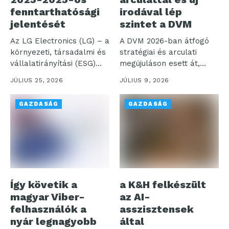
fenntarthatósági
irodával lép
jelentését
szintet a DVM
Az LG Electronics (LG) – a
A DVM 2026-ban átfogó
környezeti, társadalmi és
stratégiai és arculati
vállalatirányítási (ESG)
megújuláson esett át,
menedzsment...
egyidejűleg a...
JÚLIUS 25, 2026
JÚLIUS 9, 2026
GAZDASÁG
GAZDASÁG
Így követik a
a K&H felkészült
magyar Viber-
az AI-
felhasználók a
asszisztensek
nyár legnagyobb
által