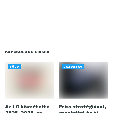
KAPCSOLÓDÓ CIKKEK
ZÖLD
GAZDASÁG
Az LG közzétette
Friss stratégiával,
2025-2025-os
arculattal és új