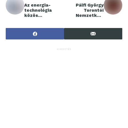
Az energia-
Pálfi György
technológia
Torontói
közös
Nemzetközi
fejlesztésére
Filmfesztivál
szólítja fel a
Platform-
davosi találkozó
különdíjas
résztvevőit a
filmjével, a
Schneider
Tyúkkal indul a
Electric
45. Magyar
HIRDETÉS
Filmszemle