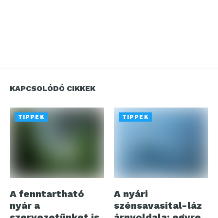
KAPCSOLÓDÓ CIKKEK
TIPPEK
TIPPEK
A fenntartható
A nyári
nyár a
szénsavasital-láz
szervezetünket is
árnyoldala: egyre