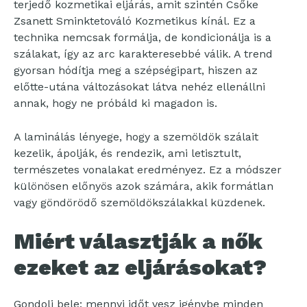
terjedő kozmetikai eljárás, amit szintén Csőke
Zsanett Sminktetováló Kozmetikus kínál. Ez a
technika nemcsak formálja, de kondicionálja is a
szálakat, így az arc karakteresebbé válik. A trend
gyorsan hódítja meg a szépségipart, hiszen az
előtte-utána változásokat látva nehéz ellenállni
annak, hogy ne próbáld ki magadon is.
A laminálás lényege, hogy a szemöldök szálait
kezelik, ápolják, és rendezik, ami letisztult,
természetes vonalakat eredményez. Ez a módszer
különösen előnyös azok számára, akik formátlan
vagy göndörödő szemöldökszálakkal küzdenek.
Miért választják a nők
ezeket az eljárásokat?
Gondolj bele: mennyi időt vesz igénybe minden