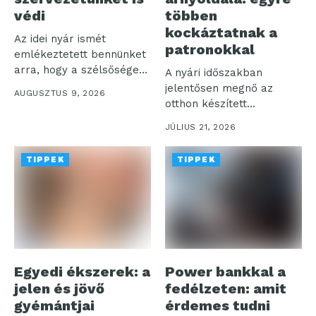
védi
többen
kockáztatnak a
Az idei nyár ismét
patronokkal
emlékeztetett bennünket
arra, hogy a szélsőséges
A nyári időszakban
hőség már...
jelentősen megnő az
AUGUSZTUS 9, 2026
otthon készített
szénsavas italok iránti
JÚLIUS 21, 2026
igény,...
TIPPEK
TIPPEK
Egyedi ékszerek: a
Power bankkal a
jelen és jövő
fedélzeten: amit
gyémántjai
érdemes tudni