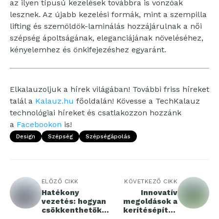
az ilyen típusú kezelések továbbra is vonzóak
lesznek. Az újabb kezelési formák, mint a szempilla
lifting és szemöldök-laminálás hozzájárulnak a női
szépség ápoltságának, eleganciájának növeléséhez,
kényelemhez és önkifejezéshez egyaránt.
Elkalauzoljuk a hírek világában! További friss híreket
talál a
Kalauz.hu
főoldalán! Kövesse a TechKalauz
technológiai híreket és csatlakozzon hozzánk
a
Facebookon
is!
Design
Szépség
Szépségápolás
ELŐZŐ CIKK
KÖVETKEZŐ CIKK
Hatékony
Innovatív
vezetés: hogyan
megoldások a
csökkenthetők
kerítésépítés
az
területén