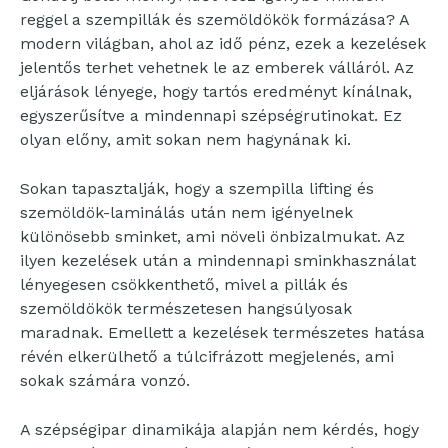
reggel a szempillák és szemöldökök formázása? A
modern világban, ahol az idő pénz, ezek a kezelések
jelentős terhet vehetnek le az emberek válláról. Az
eljárások lényege, hogy tartós eredményt kínálnak,
egyszerűsítve a mindennapi szépségrutinokat. Ez
olyan előny, amit sokan nem hagynának ki.
Sokan tapasztalják, hogy a szempilla lifting és
szemöldök-laminálás után nem igényelnek
különösebb sminket, ami növeli önbizalmukat. Az
ilyen kezelések után a mindennapi sminkhasználat
lényegesen csökkenthető, mivel a pillák és
szemöldökök természetesen hangsúlyosak
maradnak. Emellett a kezelések természetes hatása
révén elkerülhető a túlcifrázott megjelenés, ami
sokak számára vonzó.
A szépségipar dinamikája alapján nem kérdés, hogy