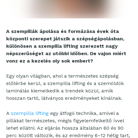
A szempillák ápolása és formázása évek óta
központi szerepet játszik a szépségápolásban,
különösen a szempilla lifting szerezett nagy
népszerűséget az utóbbi időben. De vajon miért
vonz ez a kezelés oly sok embert?
Egy olyan világban, ahol a természetes szépség
előtérbe kerül, a szempilla lifting és a szemöldök
laminálás kiemelkedik a trendek közül, amik
hosszan tartó, látványos eredményeket kínálnak.
A
szempilla lifting
egy átfogó technika, amivel a
pillákat természetes, mégis figyelemfelkeltő ívvel
lehet ellátni. Az eljárás hossza általában 60 és 90
perc között változik, és az eredmény 6–12 hétig tart,