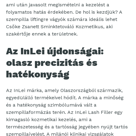
ami után javasolt megismételni a kezelést a
folyamatos hatás érdekében. De hol is kezdjük? A
szempilla liftingre vágyók számára ideális lehet
Csőke Zsanett Sminktetováló Kozmetikus, aki
szakértője ennek a területnek.
Az InLei újdonságai:
olasz precizitás és
hatékonyság
Az InLei márka, amely Olaszországból származik,
egyedülálló termékeivel hódít. A márka a minőség
és a hatékonyság szimbólumává vált a
szempillaformázás terén. Az InLei Lash Filler egy
kimagasló kozmetikai kezelés, ami a
természetesség és a tartósság jegyében nyújt tartós
szempillaívelést. A milánói klinikai vizsgálatok