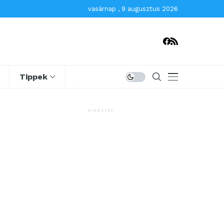
vasárnap , 9 augusztus 2026
Tippek
HIRDETÉS