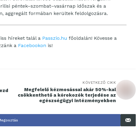
áprilisi péntek–szombat–vasárnap időszak és a
m, aggregált formában kerültek feldolgozásra.
ss híreket talál a
Passzio.hu
főoldalán! Kövesse a
ozzánk a
Facebookon
is!
KÖVETKEZŐ CIKK
Megfelelő kézmosással akár 50%-kal
vezd
csökkenthető a kórokozók terjedése az
egészségügyi intézményekben
Megosztás