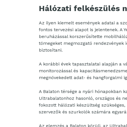
Hálózati felkészülés 
Az ilyen kiemelt események adatai a s
fontos tervezési alapot is jelentenek. A 
beruházással korszerűsítette mobilhálóza
tömegeket megmozgató rendezvények idej
biztosítani.
A korábbi évek tapasztalatai alapján a v
monitorozással és kapacitásmenedzsmen
megnövekedett adat- és hangforgalmi i
A Balaton térsége a nyári hónapokban ka
Ultrabalatonhoz hasonló, országos és ne
fokozott hálózati készültség szükséges, 
szervezők és szurkolók számára egyará
Az elemzés a Balaton körüli, az Ultraba