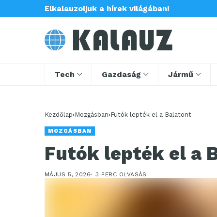
Elkalauzoljuk a hírek világában!
Tech
Gazdaság
Jármű
Kezdőlap
Mozgásban
Futók lepték el a Balatont
MOZGÁSBAN
Futók lepték el a 
MÁJUS 5, 2026
3 PERC OLVASÁS