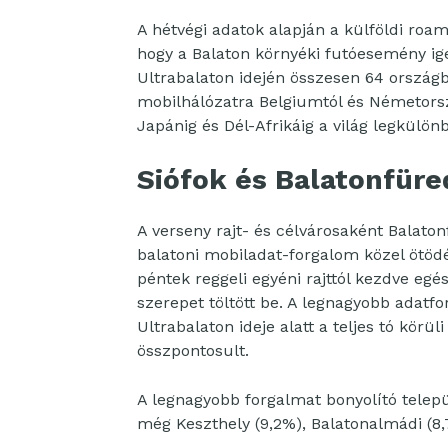
A hétvégi adatok alapján a külföldi roam
hogy a Balaton környéki futóesemény ig
Ultrabalaton idején összesen 64 ország
mobilhálózatra Belgiumtól és Németorsz
Japánig és Dél-Afrikáig a világ legkülö
Siófok és Balatonfüred
A verseny rajt- és célvárosaként Balaton
balatoni mobiladat-forgalom közel ötödét
péntek reggeli egyéni rajttól kezdve eg
szerepet töltött be. A legnagyobb adatf
Ultrabalaton ideje alatt a teljes tó körü
összpontosult.
A legnagyobb forgalmat bonyolító telepü
még Keszthely (9,2%), Balatonalmádi (8,7