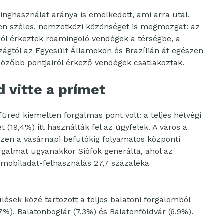
inghasználat aránya is emelkedett, ami arra utal,
en széles, nemzetközi közönséget is megmozgat: az
ból érkeztek roamingoló vendégek a térségbe, a
ágtól az Egyesült Államokon és Brazílián át egészen
nbözőbb pontjairól érkező vendégek csatlakoztak.
 vitte a prímet
füred kiemelten forgalmas pont volt: a teljes hétvégi
 (19,4%) itt használták fel az ügyfelek. A város a
észen a vasárnapi befutókig folyamatos központi
orgalmat ugyanakkor Siófok generálta, ahol az
li mobiladat-felhasználás 27,7 százaléka
lések közé tartozott a teljes balatoni forgalomból
%), Balatonboglár (7,3%) és Balatonföldvár (6,9%).