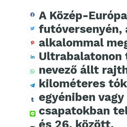
A Közép-Európa
futóversenyén, 
alkalommal me
Ultrabalatonon 
nevező állt rajt
kilométeres tók
egyéniben vagy
csapatokban telj
és 26. között.