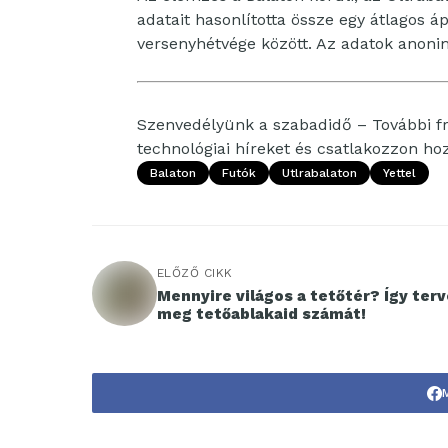
adatait hasonlította össze egy átlagos 
versenyhétvége között. Az adatok anoni
Szenvedélyünk a szabadidő – További fri
technológiai híreket és csatlakozzon h
Balaton
Futók
Utlrabalaton
Yettel
ELŐZŐ CIKK
Mennyire világos a tetőtér? Így ter
meg tetőablakaid számát!