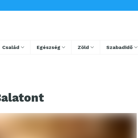
Család
Egészség
Zöld
Szabadidő
Balatont