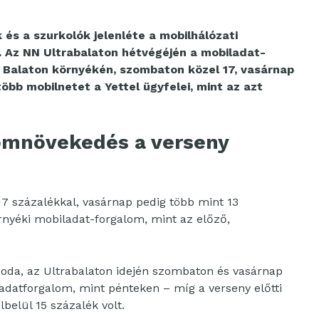
 és a szurkolók jelenléte a mobilhálózati
. Az NN Ultrabalaton hétvégéjén a mobiladat-
 Balaton környékén, szombaton közel 17, vasárnap
öbb mobilnetet a Yettel ügyfelei, mint az azt
omnövekedés a verseny
 17 százalékkal, vasárnap pedig több mint 13
rnyéki mobiladat-forgalom, mint az előző,
 oda, az Ultrabalaton idején szombaton és vasárnap
adatforgalom, mint pénteken – míg a verseny előtti
elül 15 százalék volt.