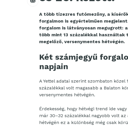
A több tízezres futómezőny, a kísérők
forgalmon is egyértelműen megjelent
forgalom is látványosan megugrott: a
több mint 13 százalékkal használtak t
megelőző, versenymentes hétvégén.
Két számjegyű forgal
napjain
A Yettel adatai szerint szombaton közel
százalékkal volt magasabb a Balaton kö
versenymentes hétvégén.
Érdekesség, hogy hétvégi trend ide vagy
már 30–32 százalékkal nagyobb volt az 
hétvégén ez a különbség még csak körülb