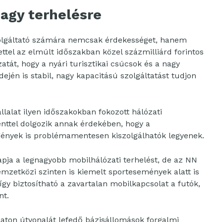
nagy terhelésre
zolgáltató számára nemcsak érdekességet, hanem
Yettel az elmúlt időszakban közel százmilliárd forintos
tát, hogy a nyári turisztikai csúcsok és a nagy
én is stabil, nagy kapacitású szolgáltatást tudjon
állalat ilyen időszakokban fokozott hálózati
ttel dolgozik annak érdekében, hogy a
gények is problémamentesen kiszolgálhatók legyenek.
pja a legnagyobb mobilhálózati terhelést, de az NN
mzetközi szinten is kiemelt sportesemények alatt is
így biztosítható a zavartalan mobilkapcsolat a futók,
nt.
laton útvonalát lefedő bázisállomások forgalmi