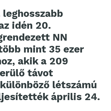
 leghosszabb
az idén 20.
grendezett NN
több mint 35 ezer
hoz, akik a 209
erülő távot
 különböző létszámú
esítették április 24.