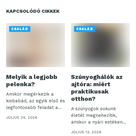
KAPCSOLÓDÓ CIKKEK
CSALÁD
CSALÁD
Melyik a legjobb
Szúnyoghálók az
pelenka?
ajtóra: miért
praktikusak
Amikor megérkezik a
otthon?
kisbabád, az egyik első és
legfontosabb feladat a
A szúnyogok sokunk
megfelelő...
életét megnehezítik,
JÚLIUS 24, 2026
amikor a nyári estéken
akarjuk élvezni a...
JÚLIUS 12, 2026