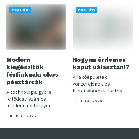
CSALÁD
CSALÁD
Modern
Hogyan érdemes
kiegészítők
kaput választani?
férfiaknak: okos
A lakóépületek
pénztárcák
vonzerejének és
biztonságának fontos
A technológia gyors
eleme a kapu. Hiszen
fejlődése számos
JÚLIUS 4, 2026
első látásra...
mindennapi tárgyon
hagyott nyomot, és a
JÚLIUS 6, 2026
férfiak...