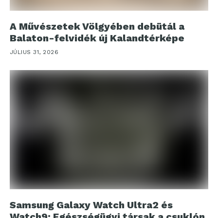
A Művészetek Völgyében debütál a
Balaton-felvidék új Kalandtérképe
JÚLIUS 31, 2026
Samsung Galaxy Watch Ultra2 és
Watch9: Egészségügyi társak a csuklón