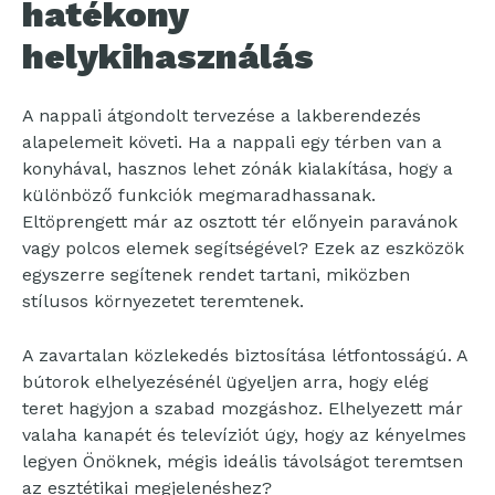
hatékony
helykihasználás
A nappali átgondolt tervezése a lakberendezés
alapelemeit követi. Ha a nappali egy térben van a
konyhával, hasznos lehet zónák kialakítása, hogy a
különböző funkciók megmaradhassanak.
Eltöprengett már az osztott tér előnyein paravánok
vagy polcos elemek segítségével? Ezek az eszközök
egyszerre segítenek rendet tartani, miközben
stílusos környezetet teremtenek.
A zavartalan közlekedés biztosítása létfontosságú. A
bútorok elhelyezésénél ügyeljen arra, hogy elég
teret hagyjon a szabad mozgáshoz. Elhelyezett már
valaha kanapét és televíziót úgy, hogy az kényelmes
legyen Önöknek, mégis ideális távolságot teremtsen
az esztétikai megjelenéshez?