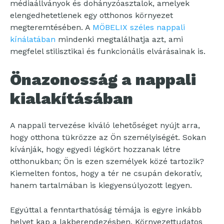
médiaállványok és dohányzóasztalok, amelyek
elengedhetetlenek egy otthonos környezet
megteremtésében. A
MÖBELIX széles nappali
kínálatában
mindenki megtalálhatja azt, ami
megfelel stilisztikai és funkcionális elvárásainak is.
Önazonosság a nappali
kialakításában
A nappali tervezése kiváló lehetőséget nyújt arra,
hogy otthona tükrözze az Ön személyiségét. Sokan
kívánják, hogy egyedi légkört hozzanak létre
otthonukban; Ön is ezen személyek közé tartozik?
Kiemelten fontos, hogy a tér ne csupán dekoratív,
hanem tartalmában is kiegyensúlyozott legyen.
Egyúttal a fenntarthatóság témája is egyre inkább
helyet kap a lakberendezésben. Környezettudatos