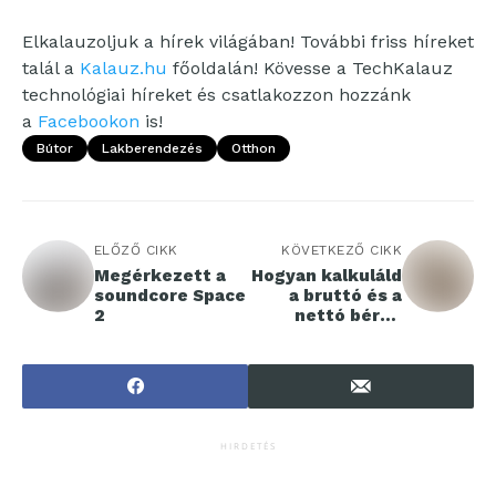
Elkalauzoljuk a hírek világában! További friss híreket
talál a
Kalauz.hu
főoldalán! Kövesse a TechKalauz
technológiai híreket és csatlakozzon hozzánk
a
Facebookon
is!
Bútor
Lakberendezés
Otthon
ELŐZŐ CIKK
KÖVETKEZŐ CIKK
Megérkezett a
Hogyan kalkuláld
soundcore Space
a bruttó és a
2
nettó béred
Magyarországon
2026-ban?
HIRDETÉS