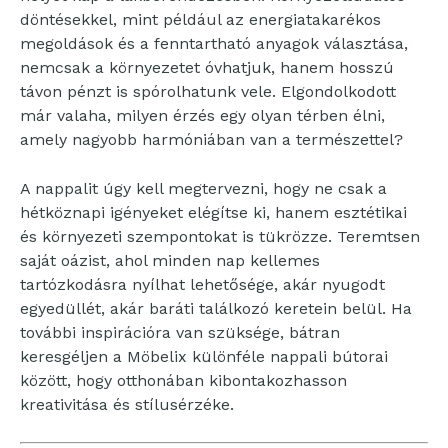
döntésekkel, mint például az energiatakarékos
megoldások és a fenntartható anyagok választása,
nemcsak a környezetet óvhatjuk, hanem hosszú
távon pénzt is spórolhatunk vele. Elgondolkodott
már valaha, milyen érzés egy olyan térben élni,
amely nagyobb harmóniában van a természettel?
A nappalit úgy kell megtervezni, hogy ne csak a
hétköznapi igényeket elégítse ki, hanem esztétikai
és környezeti szempontokat is tükrözze. Teremtsen
saját oázist, ahol minden nap kellemes
tartózkodásra nyílhat lehetősége, akár nyugodt
egyedüllét, akár baráti találkozó keretein belül. Ha
további inspirációra van szüksége, bátran
keresgéljen a Möbelix különféle nappali bútorai
között, hogy otthonában kibontakozhasson
kreativitása és stílusérzéke.