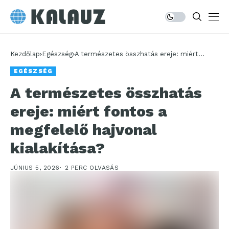
Kezdőlap
Egészség
A természetes összhatás ereje: miért
fontos a megfelelő hajvonal kialakítása?
EGÉSZSÉG
A természetes összhatás
ereje: miért fontos a
megfelelő hajvonal
kialakítása?
JÚNIUS 5, 2026
2 PERC OLVASÁS