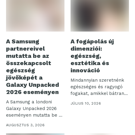
A Samsung
A fogápolás új
partnereivel
dimenziói:
mutatta be az
egészség,
összekapcsolt
esztétika és
egészség
innováció
jövőképét a
Mindannyian szeretnénk
Galaxy Unpacked
egészséges és ragyogó
2026 eseményen
fogakat, amikkel bátran
mosolyoghatunk a világra.
A Samsung a londoni
JÚLIUS 10, 2026
Az...
Galaxy Unpacked 2026
eseményen mutatta be a
digitális...
AUGUSZTUS 3, 2026