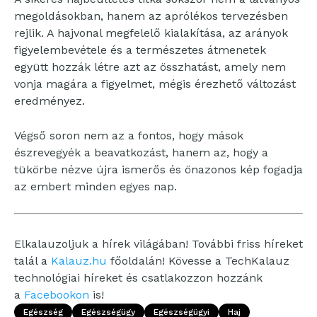
megoldásokban, hanem az aprólékos tervezésben
rejlik. A hajvonal megfelelő kialakítása, az arányok
figyelembevétele és a természetes átmenetek
együtt hozzák létre azt az összhatást, amely nem
vonja magára a figyelmet, mégis érezhető változást
eredményez.
Végső soron nem az a fontos, hogy mások
észrevegyék a beavatkozást, hanem az, hogy a
tükörbe nézve újra ismerős és önazonos kép fogadja
az embert minden egyes nap.
Elkalauzoljuk a hírek világában! További friss híreket
talál a
Kalauz.hu
főoldalán! Kövesse a TechKalauz
technológiai híreket és csatlakozzon hozzánk
a
Facebookon
is!
Egészség
Egészségügy
Egészségügyi
Haj