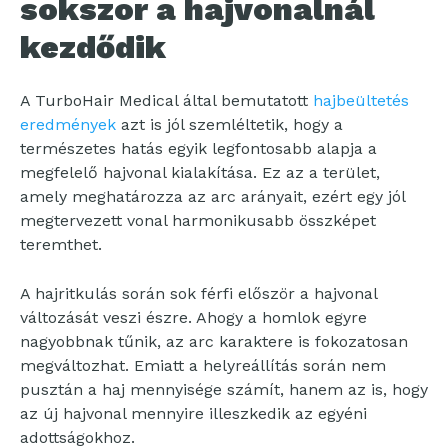
sokszor a hajvonalnál
kezdődik
A TurboHair Medical által bemutatott
hajbeültetés
eredmények
azt is jól szemléltetik, hogy a
természetes hatás egyik legfontosabb alapja a
megfelelő hajvonal kialakítása. Ez az a terület,
amely meghatározza az arc arányait, ezért egy jól
megtervezett vonal harmonikusabb összképet
teremthet.
A hajritkulás során sok férfi először a hajvonal
változását veszi észre. Ahogy a homlok egyre
nagyobbnak tűnik, az arc karaktere is fokozatosan
megváltozhat. Emiatt a helyreállítás során nem
pusztán a haj mennyisége számít, hanem az is, hogy
az új hajvonal mennyire illeszkedik az egyéni
adottságokhoz.