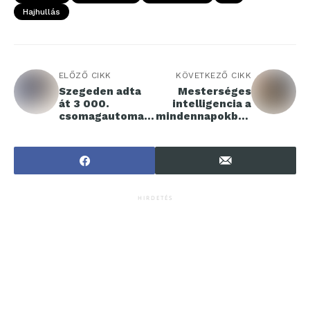
Hajhullás
ELŐZŐ CIKK
KÖVETKEZŐ CIKK
Szegeden adta
Mesterséges
át 3 000.
intelligencia a
csomagautomat
mindennapokban
áját a GLS
: személyre
Hungary
szabott
megoldások
HIRDETÉS