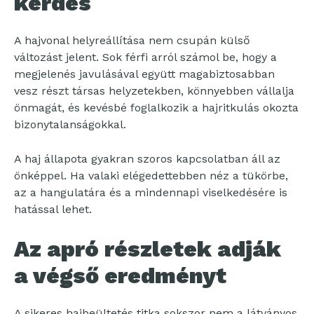
kérdés
A hajvonal helyreállítása nem csupán külső
változást jelent. Sok férfi arról számol be, hogy a
megjelenés javulásával együtt magabiztosabban
vesz részt társas helyzetekben, könnyebben vállalja
önmagát, és kevésbé foglalkozik a hajritkulás okozta
bizonytalanságokkal.
A haj állapota gyakran szoros kapcsolatban áll az
önképpel. Ha valaki elégedettebben néz a tükörbe,
az a hangulatára és a mindennapi viselkedésére is
hatással lehet.
Az apró részletek adják
a végső eredményt
A sikeres hajbeültetés titka sokszor nem a látványos