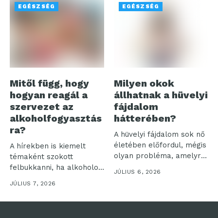
EGÉSZSÉG
EGÉSZSÉG
Mitől függ, hogy
Milyen okok
hogyan reagál a
állhatnak a hüvelyi
szervezet az
fájdalom
alkoholfogyasztás
hátterében?
ra?
A hüvelyi fájdalom sok nő
életében előfordul, mégis
A hírekben is kiemelt
olyan probléma, amelyről
témaként szokott
sokan...
felbukkanni, ha alkoholos
JÚLIUS 6, 2026
befolyásoltság
JÚLIUS 7, 2026
következtében történik...