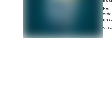
Nemc
érde
mest
tech
ÁPRIL