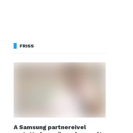
FRISS
A Samsung partnereivel