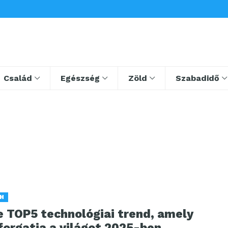
Család
Egészség
Zöld
Szabadidő
H
e TOP5 technológiai trend, amely
forgatja a világot 2025-ben