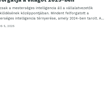
sak a mesterséges intelligencia áll a vállalatvezetők
klődésének középpontjában. Mindent felforgatott a
erséges intelligencia térnyerése, amely 2024-ben tarolt. A
nológia fejlődése és népszerűsége...
IS 5, 2025