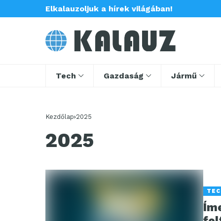
Elkalauzoljuk a hírek világában!
Tech
Gazdaság
Jármű
Kezdőlap
2025
2025
TEC
Ím
fel