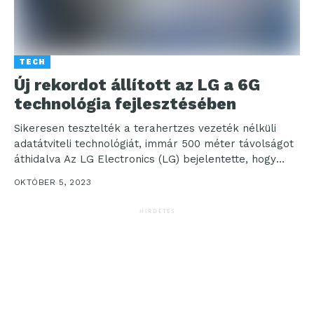
TECH
Új rekordot állított az LG a 6G
technológia fejlesztésében
Sikeresen tesztelték a terahertzes vezeték nélküli
adatátviteli technológiát, immár 500 méter távolságot
áthidalva Az LG Electronics (LG) bejelentette, hogy
sikeresen tesztelte a 6G...
OKTÓBER 5, 2023
HIRDETÉS