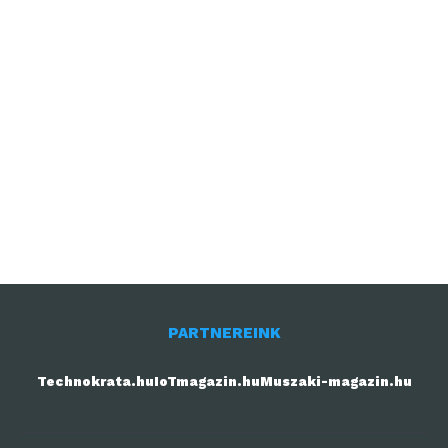
PARTNEREINK
Technokrata.hu
IoTmagazin.hu
Muszaki-magazin.hu