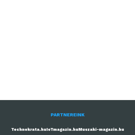
PARTNEREINK
Technokrata.hu
IoTmagazin.hu
Muszaki-magazin.hu