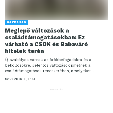
GAZDASÁG
Meglepő változások a
családtámogatásokban: Ez
várható a CSOK és Babaváró
hitelek terén
Új szabályok várnak az örökbefogadókra és a
beköltözőkre. Jelentős változások jöhetnek a
családtámogatások rendszerében, amelyeket
egyelőre még csak törvénytervezet formájában
NOVEMBER 9, 2024
fogalmaztak meg. A...
HIRDETÉS