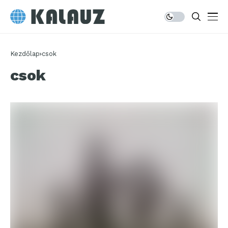
Kezdőlap
csok
csok