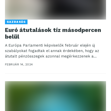
GAZDASÁG
Euró átutalások tíz másodpercen
belül
A Európa Parlamenti képviselők február elején új
szabályokat fogadtak el annak érdekében, hogy az
átutalt pénzösszegek azonnal megérkezzenek a
lakossági ügyfelek és a...
FEBRUÁR 14, 2024