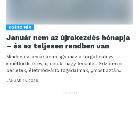
EGÉSZSÉG
Január nem az újrakezdés hónapja
– és ez teljesen rendben van
Minden év januárjában ugyanaz a forgatókönyv
ismétlődik: új év, új célok, nagy lendület. Edzőtermi
bérletek, életmódváltó fogadalmak, „most aztán
minden más lesz” érzés....
JANUÁR 11, 2026
HIRDETÉS