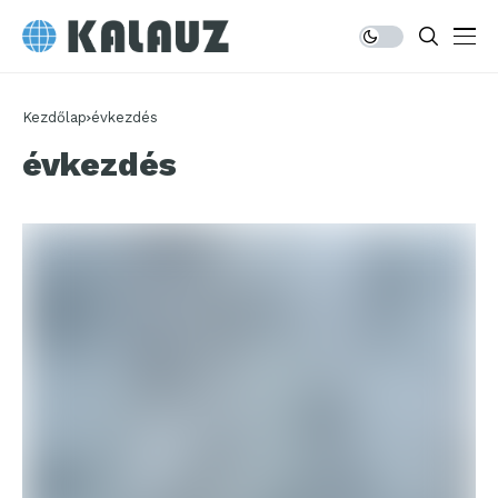
Kezdőlap
évkezdés
évkezdés