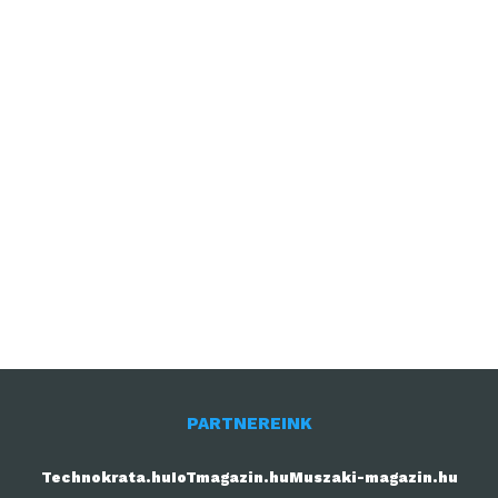
PARTNEREINK
Technokrata.hu
IoTmagazin.hu
Muszaki-magazin.hu