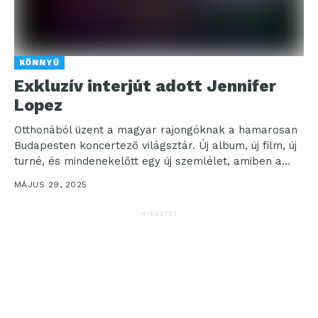
KÖNNYŰ
Exkluzív interjút adott Jennifer
Lopez
Otthonából üzent a magyar rajongóknak a hamarosan
Budapesten koncertező világsztár. Új album, új film, új
turné, és mindenekelőtt egy új szemlélet, amiben a...
MÁJUS 29, 2025
HIRDETÉS