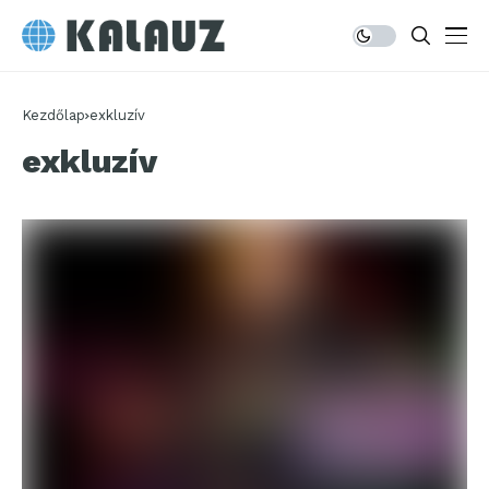
Kezdőlap
exkluzív
exkluzív