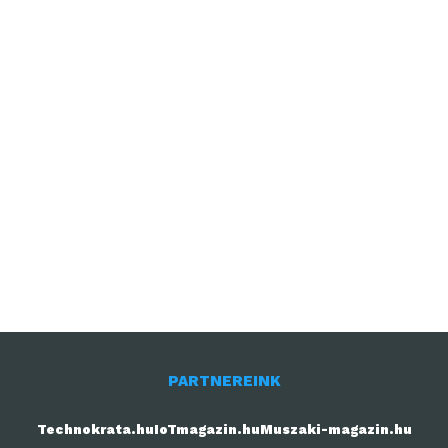
PARTNEREINK
Technokrata.hu
IoTmagazin.hu
Muszaki-magazin.hu