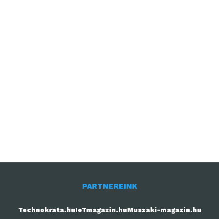
PARTNEREINK
Technokrata.hu
IoTmagazin.hu
Muszaki-magazin.hu