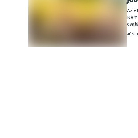
Az e
Nemc
csal
okta
JÚNIU