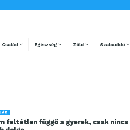
Család
Egészség
Zöld
Szabadidő
LÁD
 feltétlen függő a gyerek, csak nincs
b dolga