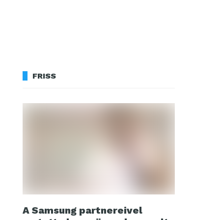
FRISS
A Samsung partnereivel