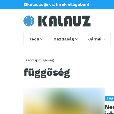
Elkalauzoljuk a hírek világában!
Tech
Gazdaság
Jármű
Kezdőlap
függőség
függőség
CSA
Nem
job