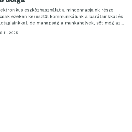
lektronikus eszközhasználat a mindennapjaink része.
sak ezeken keresztül kommunikálunk a barátainkkal és
ádtagjainkkal, de manapság a munkahelyek, sőt még az
tási intézmények...
S 11, 2025