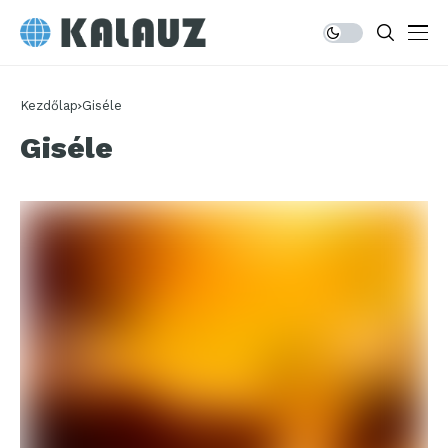
Kezdőlap
Giséle
Giséle