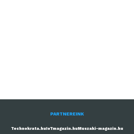
PARTNEREINK
Technokrata.hu
IoTmagazin.hu
Muszaki-magazin.hu