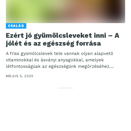
CSALÁD
Ezért jó gyümölcsleveket inni – A
jólét és az egészség forrása
A friss gyümölcslevek tele vannak olyan alapvető
vitaminokkal és ásványi anyagokkal, amelyek
létfontosságúak az egészségünk megőrzéséhez.
Közismert tény, hogy a narancslé magas C-vitamin...
MÁJUS 5, 2025
HIRDETÉS