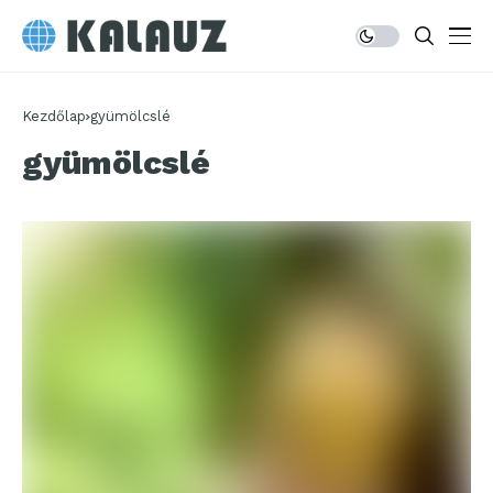
Kezdőlap
gyümölcslé
gyümölcslé