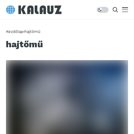
Kezdőlap
hajtőmű
hajtőmű