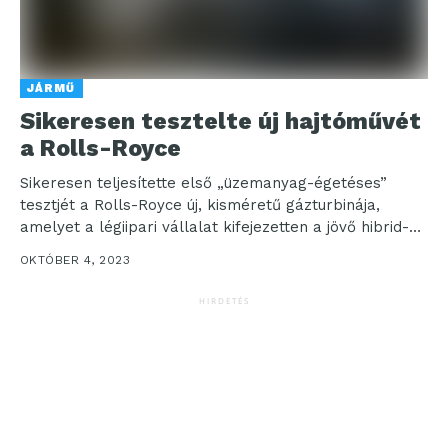
JÁRMŰ
Sikeresen tesztelte új hajtóművét
a Rolls-Royce
Sikeresen teljesítette első „üzemanyag-égetéses”
tesztjét a Rolls-Royce új, kisméretű gázturbinája,
amelyet a légiipari vállalat kifejezetten a jövő hibrid-
elektromos repülőgépeinek meghajtására fejlesztett
OKTÓBER 4, 2023
ki. A...
HIRDETÉS