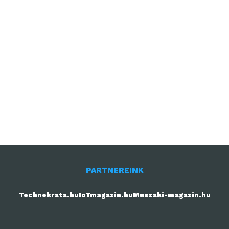
PARTNEREINK
Technokrata.hu
IoTmagazin.hu
Muszaki-magazin.hu