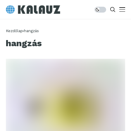
Kezdőlap
hangzás
hangzás