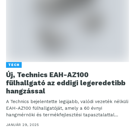
TECH
Új, Technics EAH-AZ100
fülhallgató az eddigi legeredetibb
hangzással
A Technics bejelentette legújabb, valódi vezeték nélküli
EAH-AZ100 fülhallgatóját, amely a 60 évnyi
hangmérnöki és termékfejlesztési tapasztalattal
rendelkező, díjnyertes audio termékek családját
JANUÁR 29, 2025
egészíti...