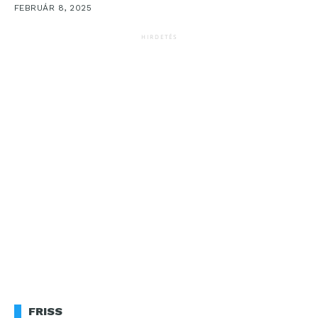
professzionális feladatokról, a megfelelő stabilitás...
FEBRUÁR 8, 2025
HIRDETÉS
FRISS