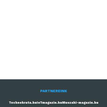
PARTNEREINK
Technokrata.hu
IoTmagazin.hu
Muszaki-magazin.hu