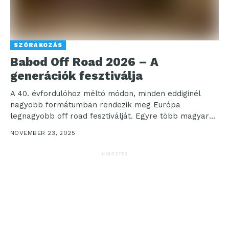
SZÓRAKOZÁS
Babod Off Road 2026 – A
generációk fesztiválja
A 40. évfordulóhoz méltó módon, minden eddiginél
nagyobb formátumban rendezik meg Európa
legnagyobb off road fesztiválját. Egyre több magyar
fesztivál küzd gazdasági és...
NOVEMBER 23, 2025
HIRDETÉS