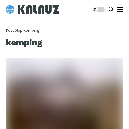
Kezdőlap
kemping
kemping