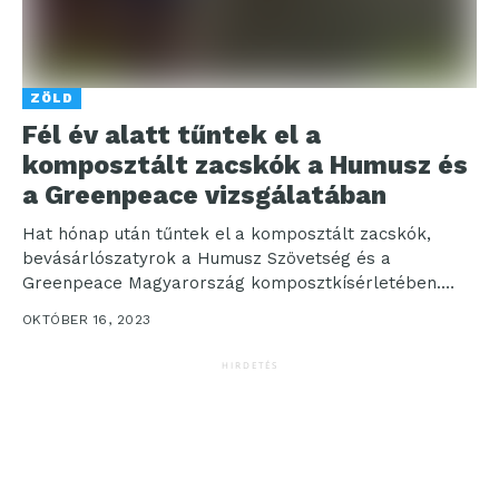
ZÖLD
Fél év alatt tűntek el a
komposztált zacskók a Humusz és
a Greenpeace vizsgálatában
Hat hónap után tűntek el a komposztált zacskók,
bevásárlószatyrok a Humusz Szövetség és a
Greenpeace Magyarország komposztkísérletében.
Ebben azt vizsgálták, hogy az élelmiszerüzletek...
OKTÓBER 16, 2023
HIRDETÉS