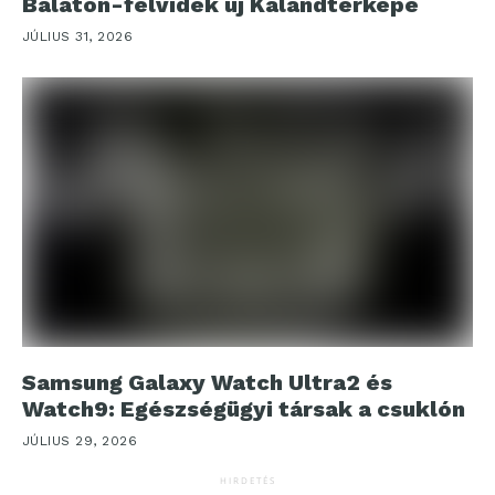
Balaton-felvidék új Kalandtérképe
JÚLIUS 31, 2026
Samsung Galaxy Watch Ultra2 és
Watch9: Egészségügyi társak a csuklón
JÚLIUS 29, 2026
HIRDETÉS