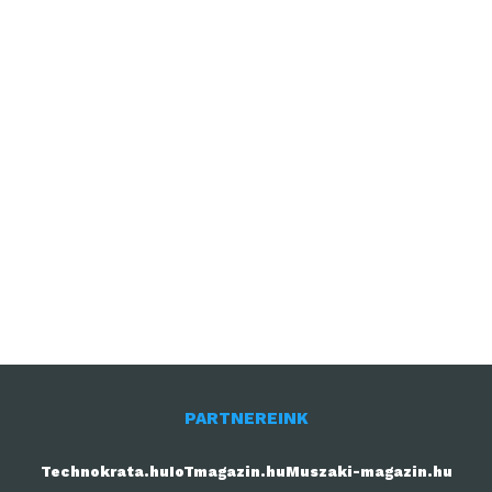
PARTNEREINK
Technokrata.hu
IoTmagazin.hu
Muszaki-magazin.hu